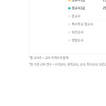
정교사2급
2
준교사
특수학교 정교사
보건교사
영양교사
*총 교사수 = 교사 자격수의 합계
*현 기관 근속 연수 = 수석교사, 보직교사, 교사, 특수교사, 보건