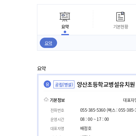
요약
기본현황
요약
요약
양산초등학교병설유치원
유
공립(병설)
기본정보
대표자명,
055-385-5360
(팩스 : 055-385-
전화번호
08 : 00 ~ 17 : 00
운영시간
배정호
대표자명