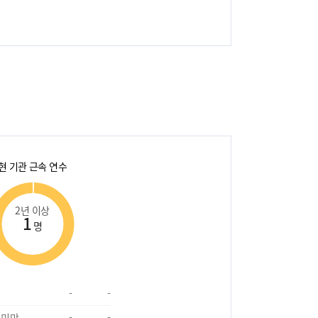
현 기관 근속 연수
2년 이상
1
명
-
-
 미만
-
-