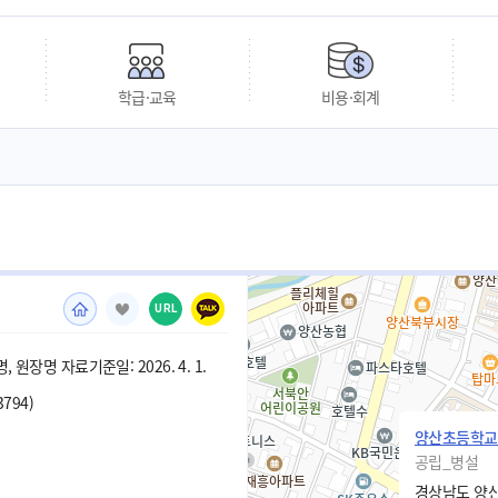
학급·교육
비용·회계
URL
 원장명 자료기준일: 2026. 4. 1.
3794)
양산초등학교
공립_병설
경상남도 양산