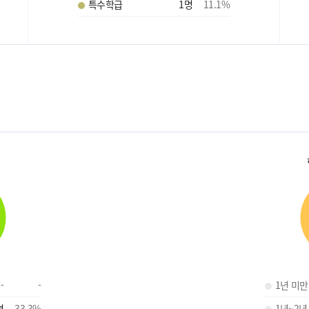
특수학급
1
명
11.1
%
-
-
1년 미만
명
33.3
%
1년~2년