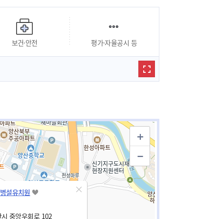
보건·안전
평가·자율공시 등
병설유치원
시 중앙우회로 102