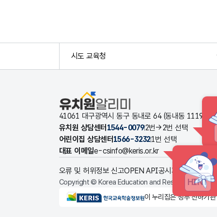
시도 교육청
유치원알리미
41061 대구광역시 동구 동내로 64 (동내동 1119
유치원 상담센터
1544-0079
2번→2번 선택
어린이집 상담센터
1566-3232
1번 선택
대표 이메일
e-csinfo@keris.or.kr
오류 및 허위정보 신고
OPEN API
공시자료 다운로드
HINT
Copyright © Korea Education and Research Informat
KERIS한국교육학술정보원
이 누리집은 정부 산하기관