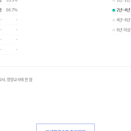
명
66.7
%
2년~4년
-
-
4년~6년
-
-
6년 이상
-
-
-
-
교사, 영양교사에 한 함