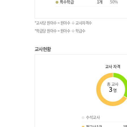
특수학급
1
개
50
%
*교사당 원아수 = 원아수 ÷ 교사자격수
*학급당 원아수 = 원아수 ÷ 학급수
교사현황
교사 자격
총 교사
3
명
수석교사
정교사1급
1