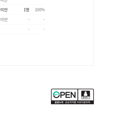
 미만
1
명
100
%
 미만
-
-
-
-