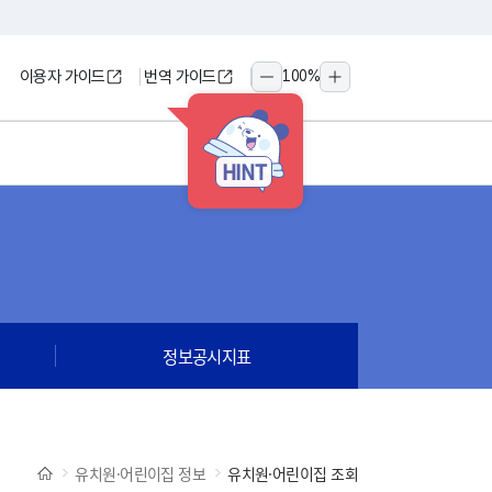
이용자 가이드
번역 가이드
100
%
축소
확대
HINT
정보공시지표
유치원·어린이집 정보
유치원·어린이집 조회