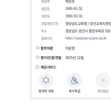
배정호
원장명
1981-01-31
설립일
1981-01-31
개원일
경상남도교육청 / 양산교육지원
관할행정기관
경상남도 양산시 중앙우회로 102
주소
http://yangsan-p.gne.go.kr
홈페이지
통학차량
미운영
평가(인증)연월
2025년 12월
제공서비스
방과후 과정
특수학급
해당없음