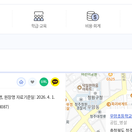
학급·교육
비용·회계
URL
 원장명 자료기준일: 2026. 4. 1.
3087)
우암초등학교
공립_병설
충청북도 청주