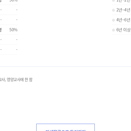
-
-
2년~4년
-
-
4년~6년
명
50
%
6년 이상
-
-
-
-
교사, 영양교사에 한 함