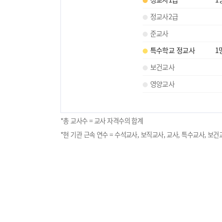
정교사2급
준교사
특수학교 정교사
1
보건교사
영양교사
*총 교사수 = 교사 자격수의 합계
*현 기관 근속 연수 = 수석교사, 보직교사, 교사, 특수교사, 보건