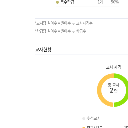
특수학급
1
개
50
%
*교사당 원아수 = 원아수 ÷ 교사자격수
*학급당 원아수 = 원아수 ÷ 학급수
교사현황
교사 자격
총 교사
2
명
수석교사
정교사1급
1