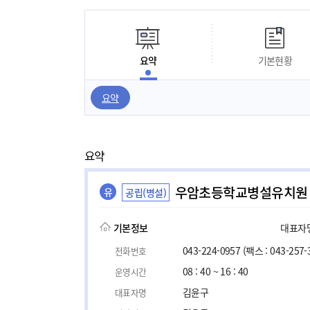
요약
기본현황
요약
요약
우암초등학교병설유치원
유
공립(병설)
기본정보
대표자명,
043-224-0957
(팩스 : 043-257-
전화번호
08 : 40 ~ 16 : 40
운영시간
김윤구
대표자명