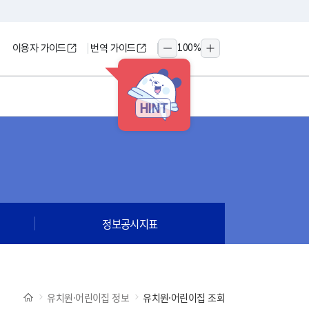
이용자 가이드
번역 가이드
100
%
축소
확대
HINT
정보공시지표
유치원·어린이집 정보
유치원·어린이집 조회