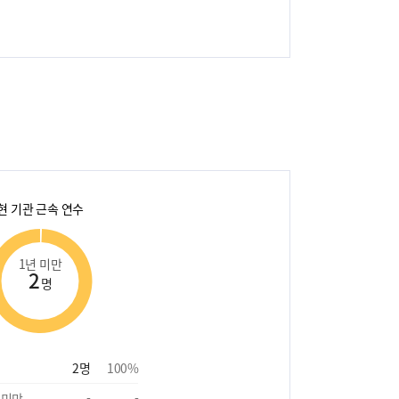
현 기관 근속 연수
1년 미만
2
명
2
명
100
%
 미만
-
-