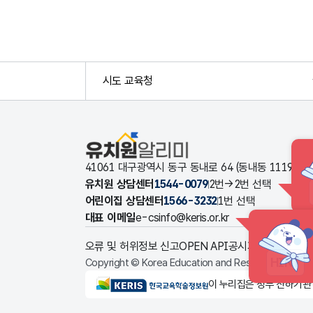
시도 교육청
유치원알리미
41061 대구광역시 동구 동내로 64 (동내동 1119
유치원 상담센터
1544-0079
2번→2번 선택
어린이집 상담센터
1566-3232
1번 선택
대표 이메일
e-csinfo@keris.or.kr
오류 및 허위정보 신고
OPEN API
공시자료 다운로드
HINT
Copyright © Korea Education and Research Informat
KERIS한국교육학술정보원
이 누리집은 정부 산하기관