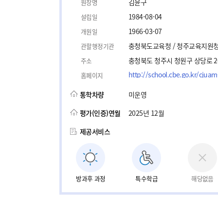
김윤구
원장명
1984-08-04
설립일
1966-03-07
개원일
충청북도교육청 / 청주교육지원
관할행정기관
충청북도 청주시 청원구 상당로 2
주소
http://school.cbe.go.kr/cjua
홈페이지
통학차량
미운영
평가(인증)연월
2025년 12월
제공서비스
방과후 과정
특수학급
해당없음