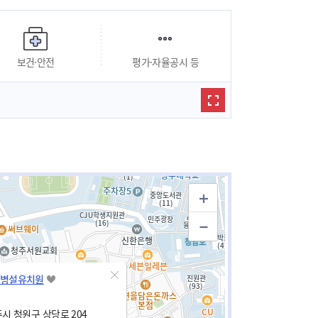
보건·안전
평가·자율공시 등
병설유치원
시 청원구 상당로 204