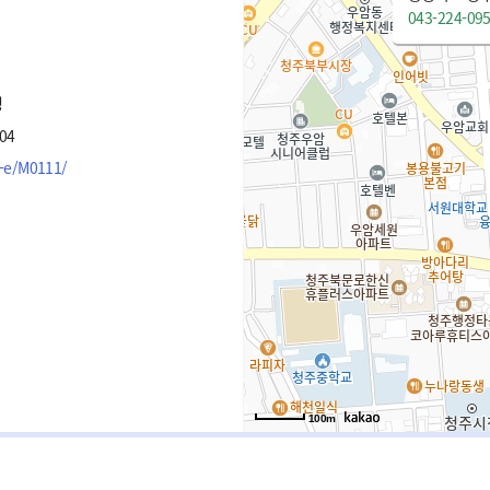
043-224-09
청
04
m-e/M0111/
100m