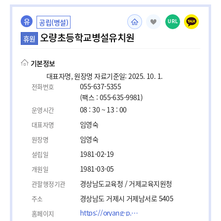
유
공립(병설)
URL
오량초등학교병설유치원
휴원
기본정보
대표자명, 원장명 자료기준일: 2025. 10. 1.
055-637-5355
전화번호
(팩스 : 055-635-9981)
08 : 30 ~ 13 : 00
운영시간
임영숙
대표자명
임영숙
원장명
1981-02-19
설립일
1981-03-05
개원일
경상남도교육청 / 거제교육지원청
관할행정기관
경상남도 거제시 거제남서로 5405
주소
https://oryang-p.gne.go.kr
홈페이지