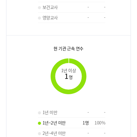
보건교사
-
-
영양교사
-
-
현 기관 근속 연수
1년 이상
1
명
1년 미만
-
-
1년~2년 미만
1
명
100
%
2년~4년 미만
-
-