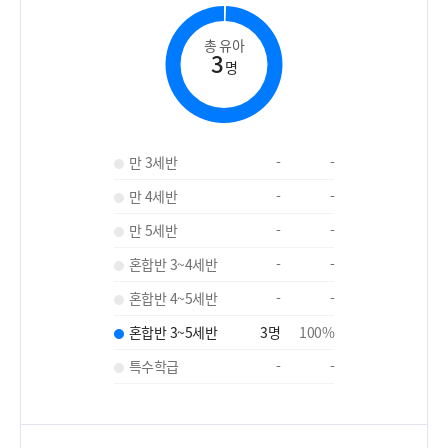
총 유아
3
명
만 3세반
-
-
만 4세반
-
-
만 5세반
-
-
혼합반 3~4세반
-
-
혼합반 4~5세반
-
-
혼합반 3~5세반
3
명
100
%
특수학급
-
-