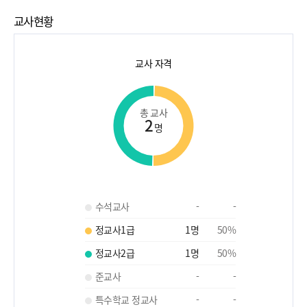
교사현황
교사 자격
총 교사
2
명
수석교사
-
-
정교사1급
1
명
50
%
정교사2급
1
명
50
%
준교사
-
-
특수학교 정교사
-
-