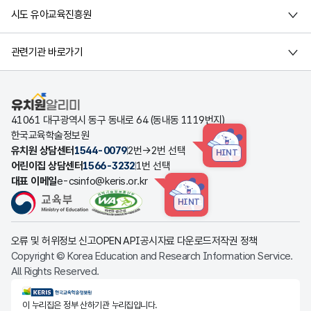
시도 유아교육진흥원
관련기관 바로가기
유치원알리미
41061 대구광역시 동구 동내로 64 (동내동 1119번지)
한국교육학술정보원
유치원 상담센터
1544-0079
2번→2번 선택
HINT
어린이집 상담센터
1566-3232
1번 선택
대표 이메일
e-csinfo@keris.or.kr
HINT
오류 및 허위정보 신고
OPEN API
공시자료 다운로드
저작권 정책
Copyright © Korea Education and Research Information Service.
All Rights Reserved.
KERIS한국교육학술정보원
이 누리집은 정부 산하기관 누리집입니다.