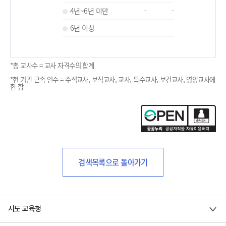
4년~6년 미만
-
-
6년 이상
-
-
*총 교사수 = 교사 자격수의 합계
*현 기관 근속 연수 = 수석교사, 보직교사, 교사, 특수교사, 보건교사, 영양교사에
한 함
검색목록으로 돌아가기
시도 교육청