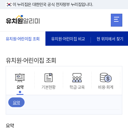
본문 바로가기
주메뉴 바로가
본문 바로가기
이 누리집은 대한민국 공식 전자정부 누리집입니다.
유치원·어린이집 조회
유치원·어린이집 비교
현 위치에서 찾기
유치원·어린이집 조회
요약
기본현황
학급·교육
비용·회계
요약
요약