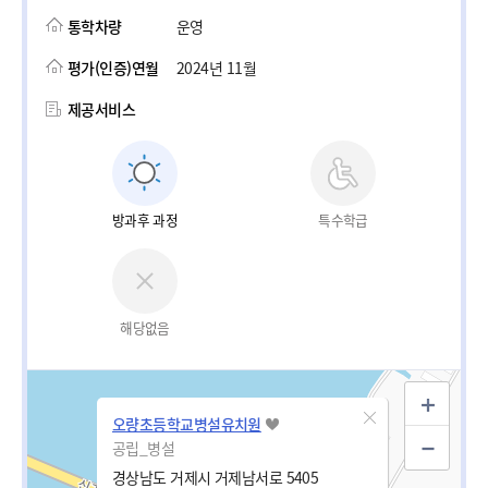
통학차량
운영
평가(인증)연월
2024년 11월
제공서비스
방과후 과정
특수학급
해당없음
오량초등학교병설유치원
공립_병설
경상남도 거제시 거제남서로 5405