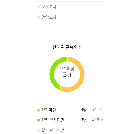
보건교사
-
-
영양교사
-
-
현 기관 근속 연수
1년 이상
3
명
1년 미만
4
명
57.1
%
1년~2년 미만
3
명
42.9
%
2년~4년 미만
-
-