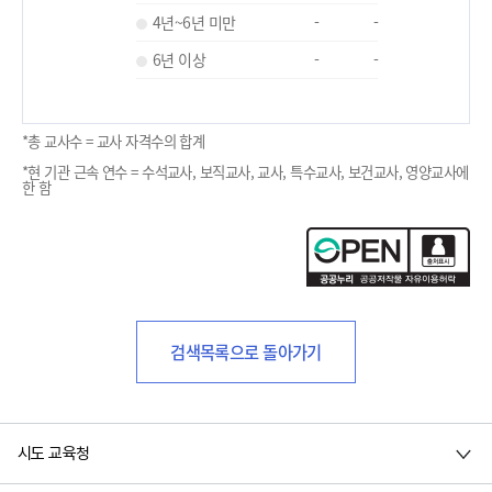
4년~6년 미만
-
-
6년 이상
-
-
*총 교사수 = 교사 자격수의 합계
*현 기관 근속 연수 = 수석교사, 보직교사, 교사, 특수교사, 보건교사, 영양교사에
한 함
검색목록으로 돌아가기
시도 교육청