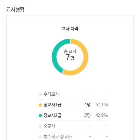
교사현황
교사 자격
총 교사
7
명
수석교사
-
-
정교사1급
4
명
57.1
%
정교사2급
3
명
42.9
%
준교사
-
-
특수학교 정교사
-
-