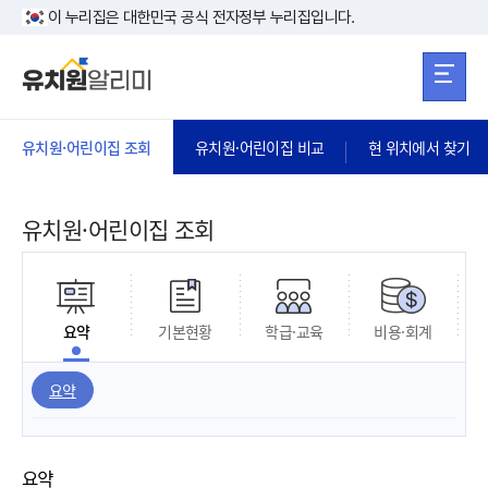
본문 바로가기
주메뉴 바로가
본문 바로가기
이 누리집은 대한민국 공식 전자정부 누리집입니다.
유치원·어린이집 조회
유치원·어린이집 비교
현 위치에서 찾기
유치원·어린이집 조회
요약
기본현황
학급·교육
비용·회계
요약
요약