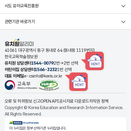
시도 유아교육진흥원
관련기관 바로가기
유치원알리미
41061 대구광역시 동구 동내로 64 (동내동 1119번지)
한국교육학술정보원
유치원 상담센터
1544-0079
2번→2번 선택
HINT
어린이집 상담센터
1566-3232
1번 선택
대표 이메일
e-csinfo@keris.or.kr
HINT
오류 및 허위정보 신고
OPEN API
공시자료 다운로드
저작권 정책
Copyright © Korea Education and Research Information Service.
All Rights Reserved.
KERIS한국교육학술정보원
이 누리집은 정부 산하기관 누리집입니다.