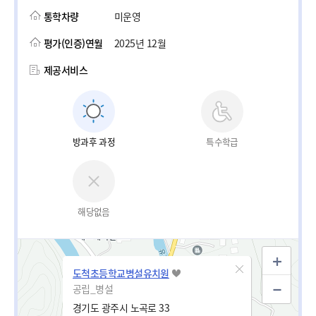
통학차량
미운영
평가(인증)연월
2025년 12월
제공서비스
방과후 과정
특수학급
해당없음
도척초등학교병설유치원
공립_병설
경기도 광주시 노곡로 33