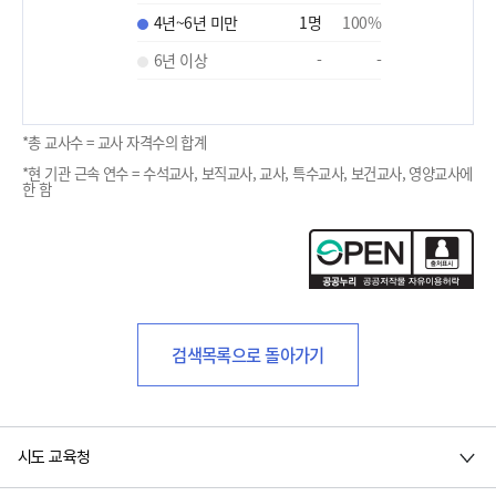
4년~6년 미만
1
명
100
%
6년 이상
-
-
*총 교사수 = 교사 자격수의 합계
*현 기관 근속 연수 = 수석교사, 보직교사, 교사, 특수교사, 보건교사, 영양교사에
한 함
검색목록으로 돌아가기
시도 교육청