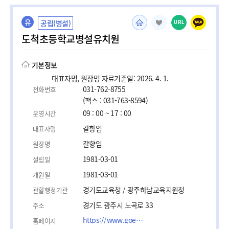
유
공립(병설)
URL
도척초등학교병설유치원
기본정보
대표자명, 원장명 자료기준일: 2026. 4. 1.
031-762-8755
전화번호
(팩스 : 031-763-8594)
09 : 00 ~ 17 : 00
운영시간
갈향임
대표자명
갈향임
원장명
1981-03-01
설립일
1981-03-01
개원일
경기도교육청 / 광주하남교육지원청
관할행정기관
경기도 광주시 노곡로 33
주소
https://www.goegh.kr/docheok-e/main.do
홈페이지