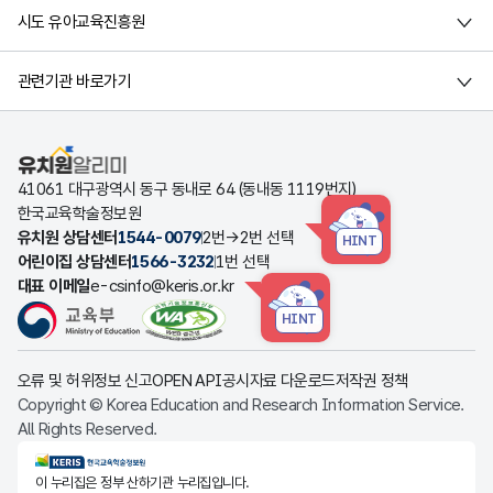
시도 유아교육진흥원
관련기관 바로가기
유치원알리미
41061 대구광역시 동구 동내로 64 (동내동 1119번지)
한국교육학술정보원
유치원 상담센터
1544-0079
2번→2번 선택
HINT
어린이집 상담센터
1566-3232
1번 선택
대표 이메일
e-csinfo@keris.or.kr
HINT
오류 및 허위정보 신고
OPEN API
공시자료 다운로드
저작권 정책
Copyright © Korea Education and Research Information Service.
All Rights Reserved.
KERIS한국교육학술정보원
이 누리집은 정부 산하기관 누리집입니다.