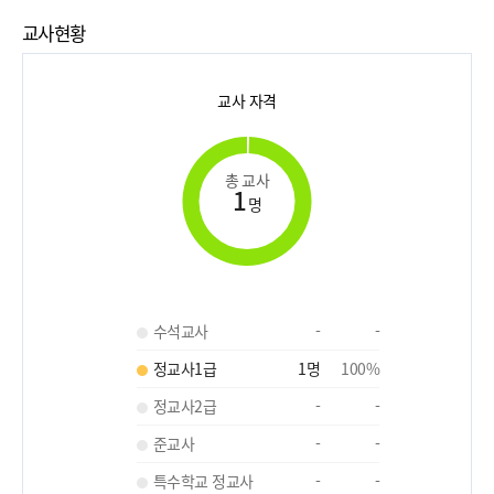
교사현황
교사 자격
총 교사
1
명
수석교사
-
-
정교사1급
1
명
100
%
정교사2급
-
-
준교사
-
-
특수학교 정교사
-
-