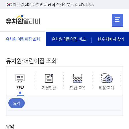
본문 바로가기
주메뉴 바로가
본문 바로가기
이 누리집은 대한민국 공식 전자정부 누리집입니다.
유치원·어린이집 조회
유치원·어린이집 비교
현 위치에서 찾기
유치원·어린이집 조회
요약
기본현황
학급·교육
비용·회계
요약
요약