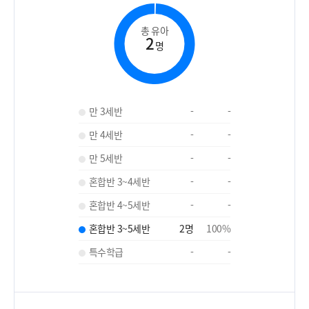
총 유아
2
명
만 3세반
-
-
만 4세반
-
-
만 5세반
-
-
혼합반 3~4세반
-
-
혼합반 4~5세반
-
-
혼합반 3~5세반
2
명
100
%
특수학급
-
-