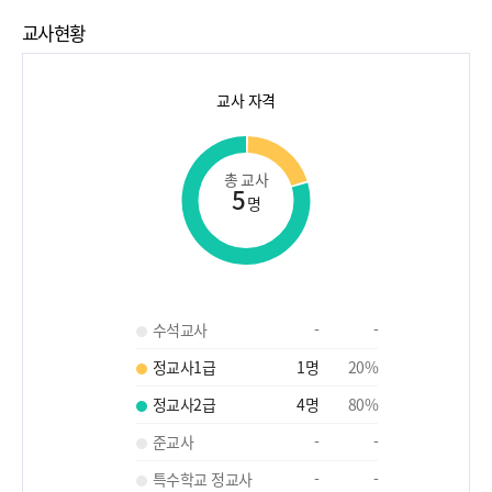
교사현황
교사 자격
총 교사
5
명
수석교사
-
-
정교사1급
1
명
20
%
정교사2급
4
명
80
%
준교사
-
-
특수학교 정교사
-
-