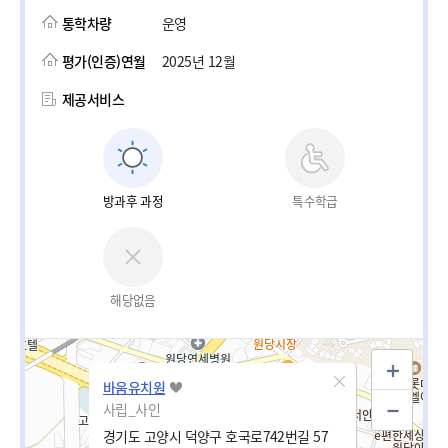
통학차량
운영
평가(인증)연월
2025년 12월
제공서비스
방과후 과정
특수학급
해당없음
바움유치원
사립_사인
경기도 고양시 덕양구 호국로742번길 57