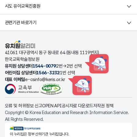
시도 유아교육진흥원
관련기관 바로가기
유치원알리미
41061 대구광역시 동구 동내로 64 (동내동 1119번지)
한국교육학술정보원
유치원 상담센터
1544-0079
2번→2번 선택
HINT
어린이집 상담센터
1566-3232
1번 선택
대표 이메일
e-csinfo@keris.or.kr
HINT
오류 및 허위정보 신고
OPEN API
공시자료 다운로드
저작권 정책
Copyright © Korea Education and Research Information Service.
All Rights Reserved.
KERIS한국교육학술정보원
이 누리집은 정부 산하기관 누리집입니다.