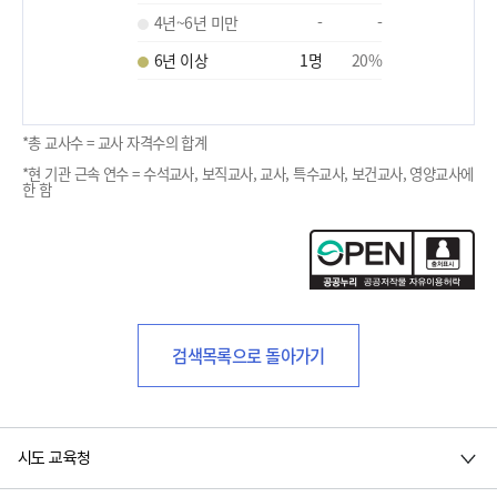
4년~6년 미만
-
-
6년 이상
1
명
20
%
*총 교사수 = 교사 자격수의 합계
*현 기관 근속 연수 = 수석교사, 보직교사, 교사, 특수교사, 보건교사, 영양교사에
한 함
검색목록으로 돌아가기
시도 교육청