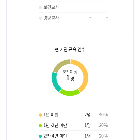
보건교사
-
-
영양교사
-
-
현 기관 근속 연수
6년 이상
1
명
1년 미만
2
명
40
%
1년~2년 미만
1
명
20
%
2년~4년 미만
1
명
20
%