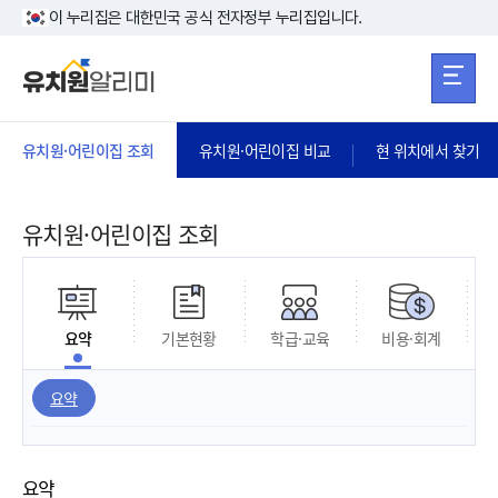
본문 바로가기
주메뉴 바로가
본문 바로가기
이 누리집은 대한민국 공식 전자정부 누리집입니다.
유치원·어린이집 조회
유치원·어린이집 비교
현 위치에서 찾기
유치원·어린이집 조회
요약
기본현황
학급·교육
비용·회계
요약
요약