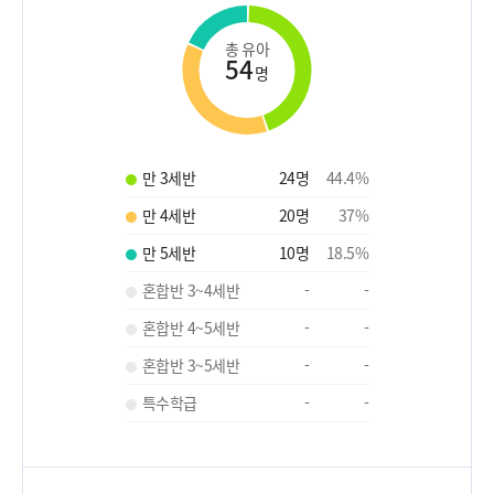
총 유아
54
명
만 3세반
24
명
44.4
%
만 4세반
20
명
37
%
만 5세반
10
명
18.5
%
혼합반 3~4세반
-
-
혼합반 4~5세반
-
-
혼합반 3~5세반
-
-
특수학급
-
-