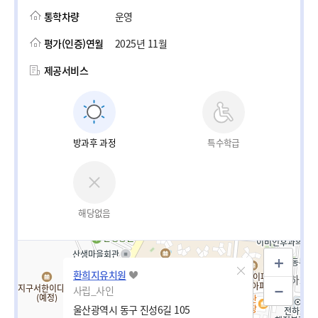
통학차량
운영
평가(인증)연월
2025년 11월
제공서비스
방과후 과정
특수학급
해당없음
환희지유치원
사립_사인
울산광역시 동구 진성6길 105