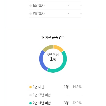
보건교사
-
-
영양교사
-
-
현 기관 근속 연수
6년 이상
1
명
1년 미만
1
명
14.3
%
1년~2년 미만
-
-
2년~4년 미만
3
명
42.9
%