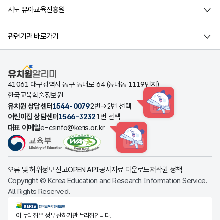
시도 유아교육진흥원
관련기관 바로가기
유치원알리미
41061 대구광역시 동구 동내로 64 (동내동 1119번지)
한국교육학술정보원
유치원 상담센터
1544-0079
2번→2번 선택
HINT
어린이집 상담센터
1566-3232
1번 선택
대표 이메일
e-csinfo@keris.or.kr
HINT
오류 및 허위정보 신고
OPEN API
공시자료 다운로드
저작권 정책
Copyright © Korea Education and Research Information Service.
All Rights Reserved.
KERIS한국교육학술정보원
이 누리집은 정부 산하기관 누리집입니다.