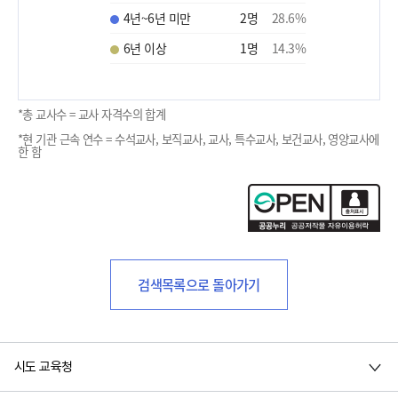
4년~6년 미만
2
명
28.6
%
6년 이상
1
명
14.3
%
*총 교사수 = 교사 자격수의 합계
*현 기관 근속 연수 = 수석교사, 보직교사, 교사, 특수교사, 보건교사, 영양교사에
한 함
검색목록으로 돌아가기
시도 교육청