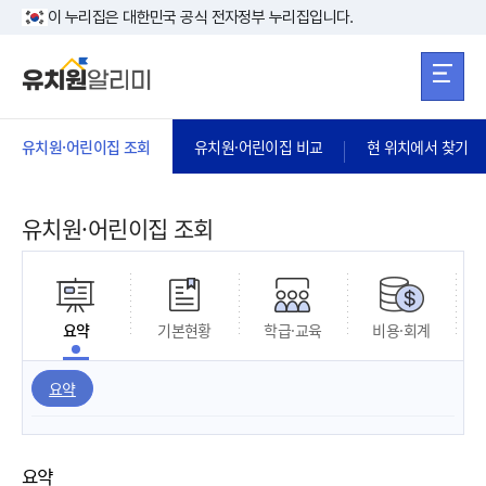
본문 바로가기
주메뉴 바로가
본문 바로가기
이 누리집은 대한민국 공식 전자정부 누리집입니다.
유치원·어린이집 조회
유치원·어린이집 비교
현 위치에서 찾기
유치원·어린이집 조회
요약
기본현황
학급·교육
비용·회계
요약
요약