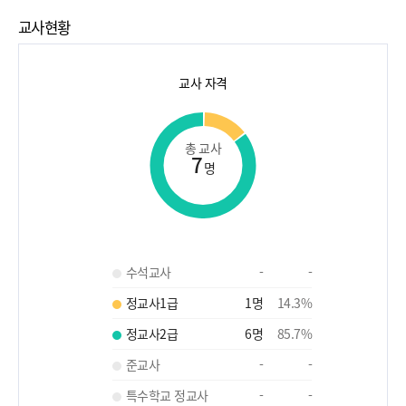
교사현황
교사 자격
총 교사
7
명
수석교사
-
-
정교사1급
1
명
14.3
%
정교사2급
6
명
85.7
%
준교사
-
-
특수학교 정교사
-
-