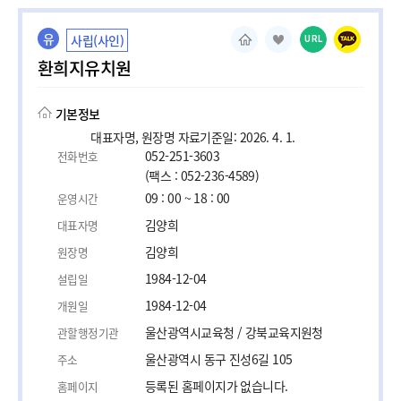
유
사립(사인)
URL
환희지유치원
기본정보
대표자명, 원장명 자료기준일: 2026. 4. 1.
052-251-3603
전화번호
(팩스 : 052-236-4589)
09 : 00 ~ 18 : 00
운영시간
김양희
대표자명
김양희
원장명
1984-12-04
설립일
1984-12-04
개원일
울산광역시교육청 / 강북교육지원청
관할행정기관
울산광역시 동구 진성6길 105
주소
등록된 홈페이지가 없습니다.
홈페이지