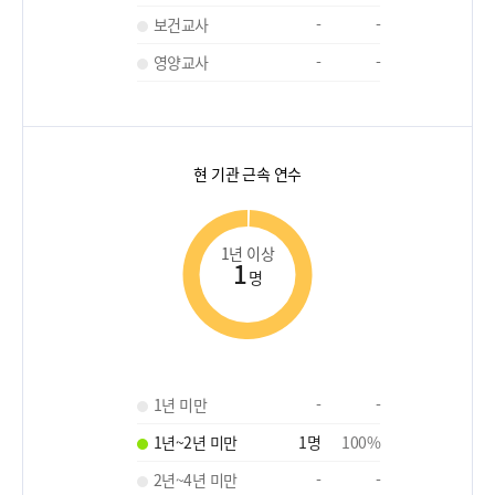
보건교사
-
-
영양교사
-
-
현 기관 근속 연수
1년 이상
1
명
1년 미만
-
-
1년~2년 미만
1
명
100
%
2년~4년 미만
-
-