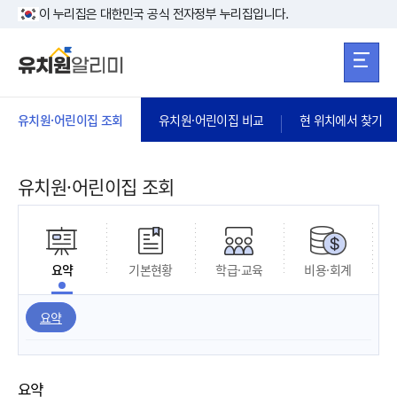
본문 바로가기
주메뉴 바로가
본문 바로가기
이 누리집은 대한민국 공식 전자정부 누리집입니다.
유치원·어린이집 조회
유치원·어린이집 비교
현 위치에서 찾기
유치원·어린이집 조회
요약
기본현황
학급·교육
비용·회계
요약
요약