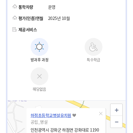
통학차량
운영
평가(인증)연월
2025년 10월
제공서비스
방과후 과정
특수학급
해당없음
하점초등학교병설유치원
공립_병설
인천광역시 강화군 하점면 강화대로 1190