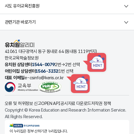
시도 유아교육진흥원
관련기관 바로가기
유치원알리미
41061 대구광역시 동구 동내로 64 (동내동 1119번지)
한국교육학술정보원
유치원 상담센터
1544-0079
2번→2번 선택
HINT
어린이집 상담센터
1566-3232
1번 선택
대표 이메일
e-csinfo@keris.or.kr
HINT
오류 및 허위정보 신고
OPEN API
공시자료 다운로드
저작권 정책
Copyright © Korea Education and Research Information Service.
All Rights Reserved.
KERIS한국교육학술정보원
이 누리집은 정부 산하기관 누리집입니다.