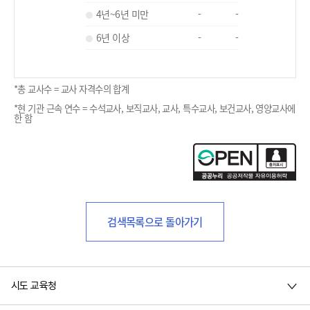
4년~6년 미만
-
-
6년 이상
-
-
*총 교사수 = 교사 자격수의 합계
*현 기관 근속 연수 = 수석교사, 보직교사, 교사, 특수교사, 보건교사, 영양교사에
한 함
검색목록으로 돌아가기
시도 교육청