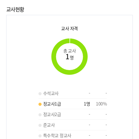
교사현황
교사 자격
총 교사
1
명
수석교사
-
-
정교사1급
1
명
100
%
정교사2급
-
-
준교사
-
-
특수학교 정교사
-
-