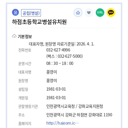
유
공립(병설)
URL
하점초등학교병설유치원
기본정보
대표자명, 원장명 자료기준일: 2026. 4. 1.
032-627-4996
전화번호
(팩스 : 032-627-5000)
08 : 30 ~ 18 : 00
운영시간
홍영미
대표자명
홍영미
원장명
1981-03-01
설립일
1981-03-01
개원일
인천광역시교육청 / 강화교육지원청
관할행정기관
인천광역시 강화군 하점면 강화대로 1190
주소
http://hajeom.icees.kr/main.do
홈페이지