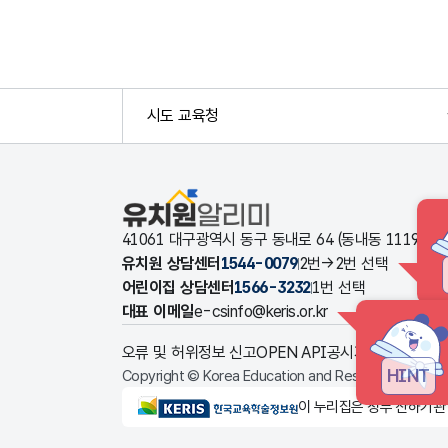
시도 교육청
유치원알리미
41061 대구광역시 동구 동내로 64 (동내동 1119
유치원 상담센터
1544-0079
2번→2번 선택
어린이집 상담센터
1566-3232
1번 선택
대표 이메일
e-csinfo@keris.or.kr
오류 및 허위정보 신고
OPEN API
공시자료 다운로드
HINT
Copyright © Korea Education and Research Informat
KERIS한국교육학술정보원
이 누리집은 정부 산하기관