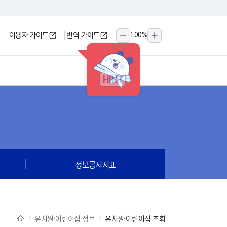
이용자 가이드
번역 가이드
100
%
축소
확대
HINT
정보공시지표
유치원·어린이집 정보
유치원·어린이집 조회