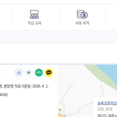
학급·교육
비용·회계
URL
 원장명 자료기준일: 2026. 4. 1.
3426)
능북초등학교
공립_병설
경기도 여주시 