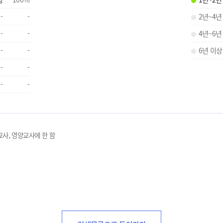
-
-
2년~4년
-
-
4년~6년
-
-
6년 이상
-
-
-
-
교사, 영양교사에 한 함