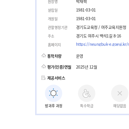
박재혁
원장명
1981-03-01
설립일
1981-03-01
개원일
경기도교육청 / 여주교육지원청
관할행정기관
경기도 여주시 백석1길 8-16
주소
https://neungbuk-e.goeyj.kr
홈페이지
통학차량
운영
평가(인증)연월
2025년 12월
제공서비스
방과후 과정
특수학급
해당없음