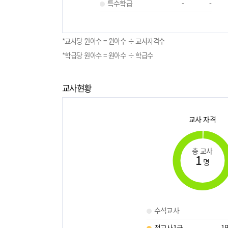
특수학급
-
-
*교사당 원아수 = 원아수 ÷ 교사자격수
*학급당 원아수 = 원아수 ÷ 학급수
교사현황
교사 자격
총 교사
1
명
수석교사
정교사1급
1