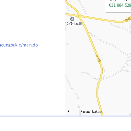
031-884-52
/neungbuk-e/main.do
100m