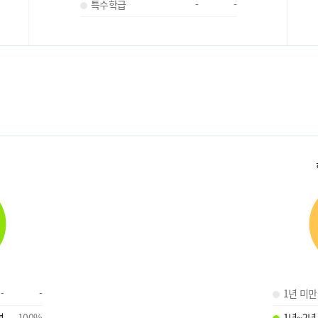
특수학급
-
-
-
-
1년 미만
명
100
%
1년~2년