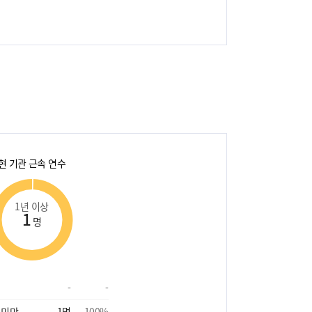
현 기관 근속 연수
1년 이상
1
명
-
-
 미만
1
명
100
%