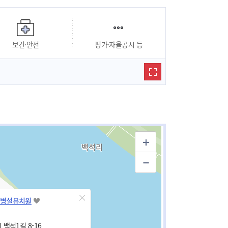
보건·안전
평가·자율공시 등
병설유치원
백석1길 8-16