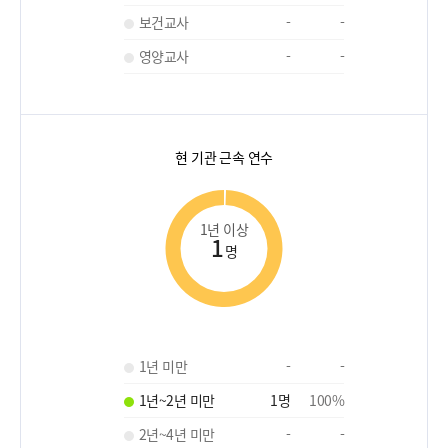
보건교사
-
-
영양교사
-
-
현 기관 근속 연수
1년 이상
1
명
1년 미만
-
-
1년~2년 미만
1
명
100
%
2년~4년 미만
-
-