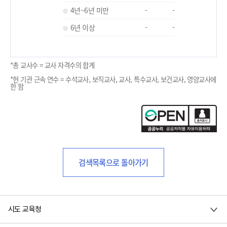
4년~6년 미만
-
-
6년 이상
-
-
*총 교사수 = 교사 자격수의 합계
*현 기관 근속 연수 = 수석교사, 보직교사, 교사, 특수교사, 보건교사, 영양교사에
한 함
검색목록으로 돌아가기
시도 교육청