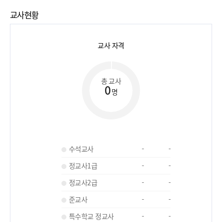
교사현황
교사 자격
총 교사
0
명
수석교사
-
-
정교사1급
-
-
정교사2급
-
-
준교사
-
-
특수학교 정교사
-
-