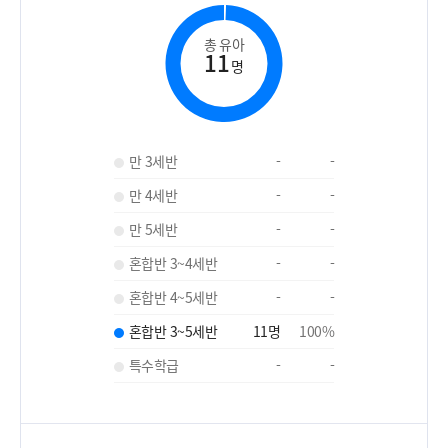
총 유아
11
명
만 3세반
-
-
만 4세반
-
-
만 5세반
-
-
혼합반 3~4세반
-
-
혼합반 4~5세반
-
-
혼합반 3~5세반
11
명
100
%
특수학급
-
-