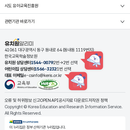
시도 유아교육진흥원
관련기관 바로가기
유치원알리미
41061 대구광역시 동구 동내로 64 (동내동 1119번지)
한국교육학술정보원
유치원 상담센터
1544-0079
2번→2번 선택
HINT
어린이집 상담센터
1566-3232
1번 선택
대표 이메일
e-csinfo@keris.or.kr
HINT
오류 및 허위정보 신고
OPEN API
공시자료 다운로드
저작권 정책
Copyright © Korea Education and Research Information Service.
All Rights Reserved.
KERIS한국교육학술정보원
이 누리집은 정부 산하기관 누리집입니다.