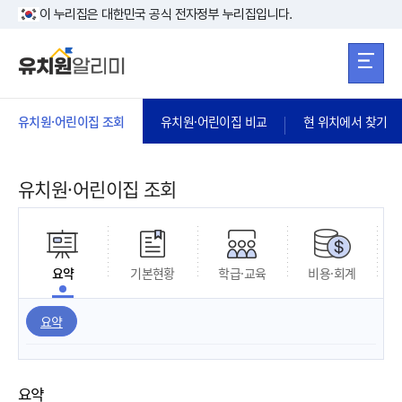
본문 바로가기
주메뉴 바로가
본문 바로가기
이 누리집은 대한민국 공식 전자정부 누리집입니다.
유치원·어린이집 조회
유치원·어린이집 비교
현 위치에서 찾기
유치원·어린이집 조회
요약
기본현황
학급·교육
비용·회계
요약
요약