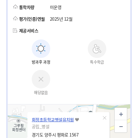
통학차량
미운영
평가(인증)연월
2025년 12월
제공서비스
방과후 과정
특수학급
해당없음
회정초등학교병설유치원
공립_병설
경기도 양주시 평화로 1567