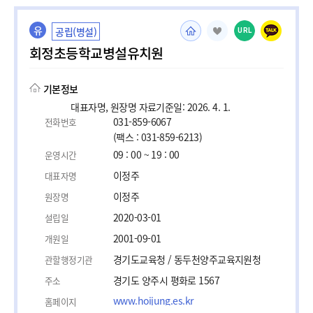
유
공립(병설)
URL
회정초등학교병설유치원
기본정보
대표자명, 원장명 자료기준일: 2026. 4. 1.
031-859-6067
전화번호
(팩스 : 031-859-6213)
09 : 00 ~ 19 : 00
운영시간
이정주
대표자명
이정주
원장명
2020-03-01
설립일
2001-09-01
개원일
경기도교육청 / 동두천양주교육지원청
관할행정기관
경기도 양주시 평화로 1567
주소
www.hoijung.es.kr
홈페이지