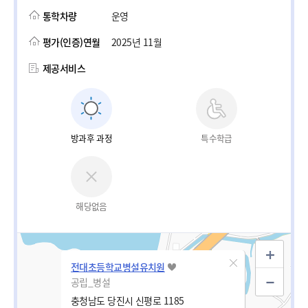
통학차량
운영
평가(인증)연월
2025년 11월
제공서비스
방과후 과정
특수학급
해당없음
전대초등학교병설유치원
공립_병설
충청남도 당진시 신평로 1185