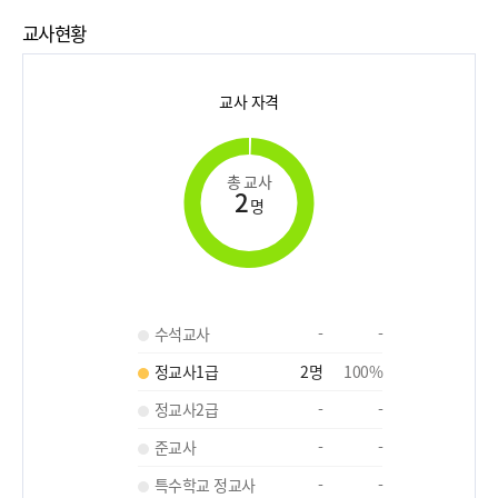
교사현황
교사 자격
총 교사
2
명
수석교사
-
-
정교사1급
2
명
100
%
정교사2급
-
-
준교사
-
-
특수학교 정교사
-
-