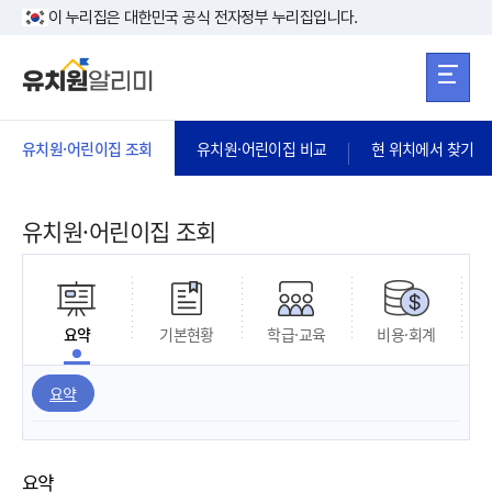
본문 바로가기
주메뉴 바로가
본문 바로가기
이 누리집은 대한민국 공식 전자정부 누리집입니다.
유치원·어린이집 조회
유치원·어린이집 비교
현 위치에서 찾기
유치원·어린이집 조회
요약
기본현황
학급·교육
비용·회계
요약
요약