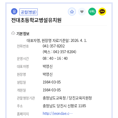
유
공립(병설)
URL
전대초등학교병설유치원
기본정보
대표자명, 원장명 자료기준일: 2026. 4. 1.
041-357-8202
전화번호
(팩스 : 041-357-8204)
08 : 40 ~ 16 : 40
운영시간
박영신
대표자명
박영신
원장명
1984-03-05
설립일
1984-03-05
개원일
충청남도교육청 / 당진교육지원청
관할행정기관
충청남도 당진시 신평로 1185
주소
http://jeondae.cnees.kr
홈페이지