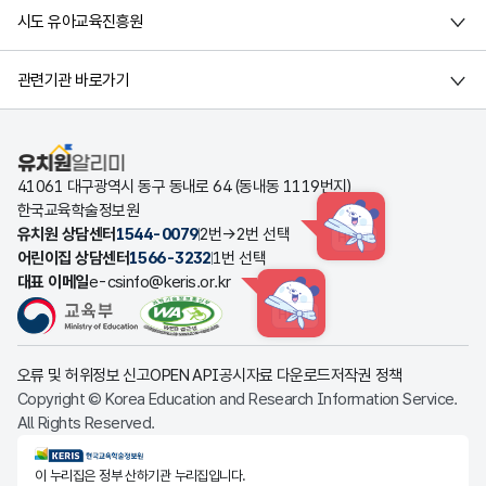
시도 유아교육진흥원
관련기관 바로가기
유치원알리미
41061 대구광역시 동구 동내로 64 (동내동 1119번지)
한국교육학술정보원
유치원 상담센터
1544-0079
2번→2번 선택
HINT
어린이집 상담센터
1566-3232
1번 선택
대표 이메일
e-csinfo@keris.or.kr
HINT
오류 및 허위정보 신고
OPEN API
공시자료 다운로드
저작권 정책
Copyright © Korea Education and Research Information Service.
All Rights Reserved.
KERIS한국교육학술정보원
이 누리집은 정부 산하기관 누리집입니다.