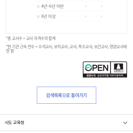
4년~6년 미만
-
-
6년 이상
-
-
*총 교사수 = 교사 자격수의 합계
*현 기관 근속 연수 = 수석교사, 보직교사, 교사, 특수교사, 보건교사, 영양교사에
한 함
검색목록으로 돌아가기
시도 교육청