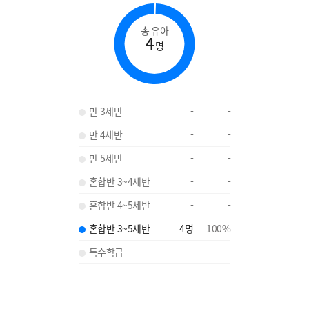
총 유아
4
명
만 3세반
-
-
만 4세반
-
-
만 5세반
-
-
혼합반 3~4세반
-
-
혼합반 4~5세반
-
-
혼합반 3~5세반
4
명
100
%
특수학급
-
-