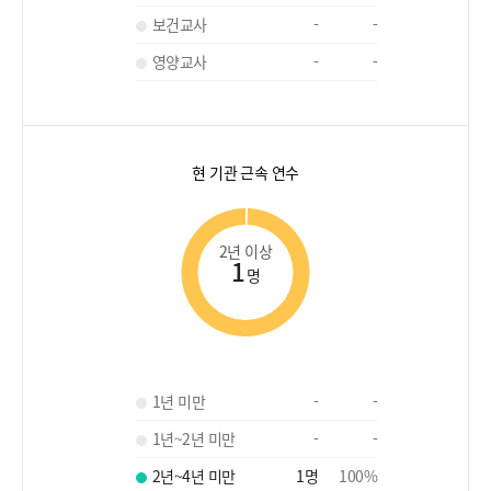
보건교사
-
-
영양교사
-
-
현 기관 근속 연수
2년 이상
1
명
1년 미만
-
-
1년~2년 미만
-
-
2년~4년 미만
1
명
100
%