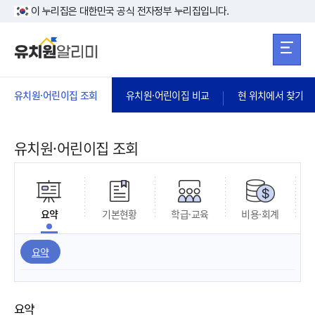
본문 바로가기
주메뉴 바로가
본문 바로가기
이 누리집은 대한민국 공식 전자정부 누리집입니다.
유치원·어린이집 조회
유치원·어린이집 비교
현 위치에서 찾기
유치원·어린이집 조회
요약
기본현황
학급·교육
비용·회계
요약
요약