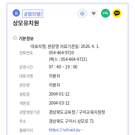
유
공립(단설)
URL
상모유치원
기본정보
대표자명, 원장명 자료기준일: 2026. 4. 1.
054-464-9720
전화번호
(팩스 : 054-464-9721)
07 : 40 ~ 19 : 00
운영시간
이봉자
대표자명
이봉자
원장명
2004-01-12
설립일
2004-03-12
개원일
경상북도교육청 / 구미교육지원청
관할행정기관
경상북도 구미시 상모로 71
주소
https://school.gyo6.net/sangmo-kidkg/main.do?sysId=sangmo-kidkg
홈페이지