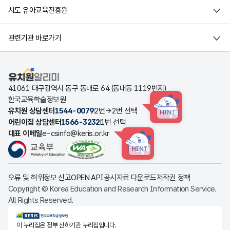
시도 유아교육진흥원
관련기관 바로가기
유치원알리미
41061 대구광역시 동구 동내로 64 (동내동 1119번지)
한국교육학술정보원
유치원 상담센터
1544-0079
2번→2번 선택
HINT
어린이집 상담센터
1566-3232
1번 선택
대표 이메일
e-csinfo@keris.or.kr
HINT
오류 및 허위정보 신고
OPEN API
공시자료 다운로드
저작권 정책
Copyright © Korea Education and Research Information Service.
All Rights Reserved.
KERIS한국교육학술정보원
이 누리집은 정부 산하기관 누리집입니다.