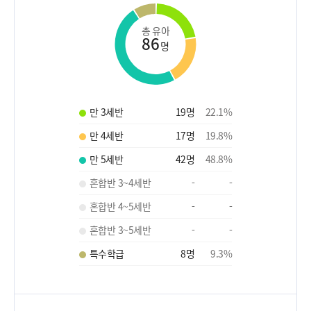
총 유아
86
명
만 3세반
19
명
22.1
%
만 4세반
17
명
19.8
%
만 5세반
42
명
48.8
%
혼합반 3~4세반
-
-
혼합반 4~5세반
-
-
혼합반 3~5세반
-
-
특수학급
8
명
9.3
%