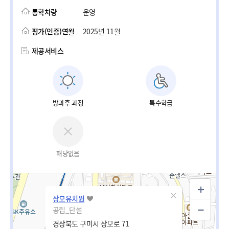
통학차량
운영
평가(인증)연월
2025년 11월
제공서비스
방과후 과정
특수학급
해당없음
상모유치원
공립_단설
경상북도 구미시 상모로 71