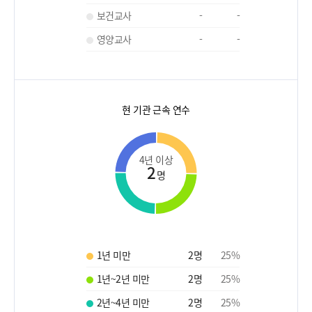
보건교사
-
-
영양교사
-
-
현 기관 근속 연수
4년 이상
2
명
1년 미만
2
명
25
%
1년~2년 미만
2
명
25
%
2년~4년 미만
2
명
25
%