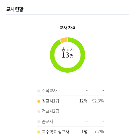
교사현황
교사 자격
총 교사
13
명
수석교사
-
-
정교사1급
12
명
92.3
%
정교사2급
-
-
준교사
-
-
특수학교 정교사
1
명
7.7
%