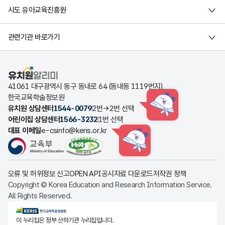
시도 유아교육진흥원
관련기관 바로가기
유치원알리미
41061 대구광역시 동구 동내로 64 (동내동 1119번지)
한국교육학술정보원
유치원 상담센터
1544-0079
2번→2번 선택
HINT
어린이집 상담센터
1566-3232
1번 선택
대표 이메일
e-csinfo@keris.or.kr
HINT
오류 및 허위정보 신고
OPEN API
공시자료 다운로드
저작권 정책
Copyright © Korea Education and Research Information Service.
All Rights Reserved.
KERIS한국교육학술정보원
이 누리집은 정부 산하기관 누리집입니다.