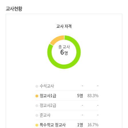
교사현황
교사 자격
총 교사
6
명
수석교사
-
-
정교사1급
5
명
83.3
%
정교사2급
-
-
준교사
-
-
특수학교 정교사
1
명
16.7
%