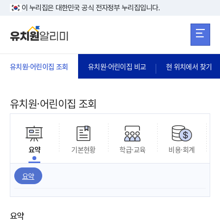
본문 바로가기
주메뉴 바로가
본문 바로가기
이 누리집은 대한민국 공식 전자정부 누리집입니다.
유치원·어린이집 조회
유치원·어린이집 비교
현 위치에서 찾기
유치원·어린이집 조회
요약
기본현황
학급·교육
비용·회계
요약
요약