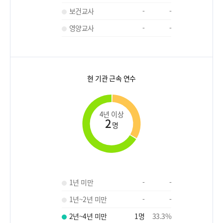
보건교사
-
-
영양교사
-
-
현 기관 근속 연수
4년 이상
2
명
1년 미만
-
-
1년~2년 미만
-
-
2년~4년 미만
1
명
33.3
%