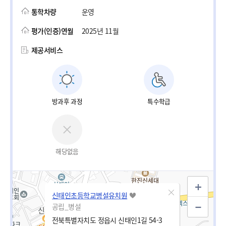
통학차량
운영
평가(인증)연월
2025년 11월
제공서비스
방과후 과정
특수학급
해당없음
신태인초등학교병설유치원
공립_병설
전북특별자치도 정읍시 신태인1길 54-3