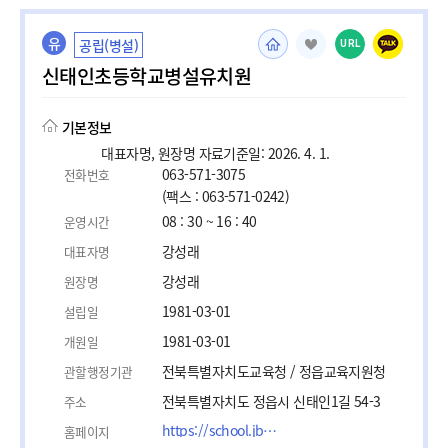
유
공립(병설)
URL
신태인초등학교병설유치원
기본정보
대표자명, 원장명 자료기준일: 2026. 4. 1.
063-571-3075
전화번호
(팩스 : 063-571-0242)
08 : 30 ~ 16 : 40
운영시간
강성래
대표자명
강성래
원장명
1981-03-01
설립일
1981-03-01
개원일
전북특별자치도교육청 / 정읍교육지원청
관할행정기관
전북특별자치도 정읍시 신태인1길 54-3
주소
https://school.jbedu.kr/sintaein-e
홈페이지