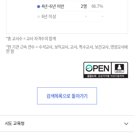
4년~6년 미만
2
명
66.7
%
6년 이상
-
-
*총 교사수 = 교사 자격수의 합계
*현 기관 근속 연수 = 수석교사, 보직교사, 교사, 특수교사, 보건교사, 영양교사에
한 함
검색목록으로 돌아가기
시도 교육청