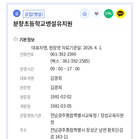
유
공립(병설)
URL
분향초등학교병설유치원
기본정보
대표자명, 원장명 자료기준일: 2026. 4. 1.
061-392-1590
전화번호
(팩스 : 061-392-2585)
09 : 00 ~ 17 : 00
운영시간
김경희
대표자명
김경희
원장명
1981-02-02
설립일
1981-03-05
개원일
전남광주통합특별시교육청 / 장성교육지원
관할행정기관
청
전남광주통합특별시 장성군 남면 황토단감
주소
로 142-11