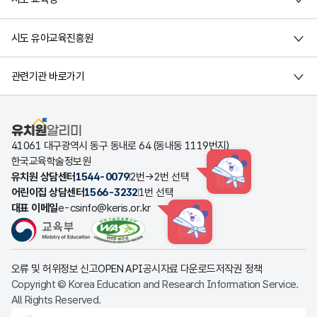
시도 유아교육진흥원
관련기관 바로가기
유치원알리미
41061 대구광역시 동구 동내로 64 (동내동 1119번지)
한국교육학술정보원
유치원 상담센터
1544-0079
2번→2번 선택
HINT
어린이집 상담센터
1566-3232
1번 선택
대표 이메일
e-csinfo@keris.or.kr
HINT
오류 및 허위정보 신고
OPEN API
공시자료 다운로드
저작권 정책
Copyright © Korea Education and Research Information Service.
All Rights Reserved.