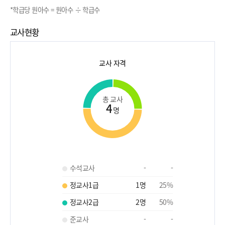
*학급당 원아수 = 원아수 ÷ 학급수
교사현황
교사 자격
총 교사
4
명
수석교사
-
-
정교사1급
1
명
25
%
정교사2급
2
명
50
%
준교사
-
-