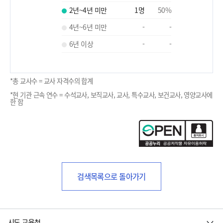
2년~4년 미만
1
명
50
%
4년~6년 미만
-
-
6년 이상
-
-
*총 교사수 = 교사 자격수의 합계
*현 기관 근속 연수 = 수석교사, 보직교사, 교사, 특수교사, 보건교사, 영양교사에
한 함
검색목록으로 돌아가기
시도 교육청