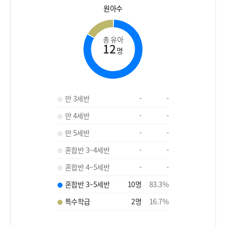
원아수
총 유아
12
명
만 3세반
-
-
만 4세반
-
-
만 5세반
-
-
혼합반 3~4세반
-
-
혼합반 4~5세반
-
-
혼합반 3~5세반
10
명
83.3
%
특수학급
2
명
16.7
%