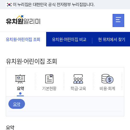
본문 바로가기
주메뉴 바로가
본문 바로가기
이 누리집은 대한민국 공식 전자정부 누리집입니다.
유치원·어린이집 조회
유치원·어린이집 비교
현 위치에서 찾기
유치원·어린이집 조회
요약
기본현황
학급·교육
비용·회계
요약
요약