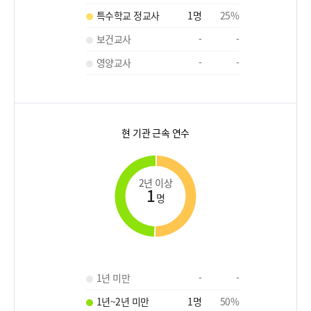
특수학교 정교사
1
명
25
%
보건교사
-
-
영양교사
-
-
현 기관 근속 연수
2년 이상
1
명
1년 미만
-
-
1년~2년 미만
1
명
50
%