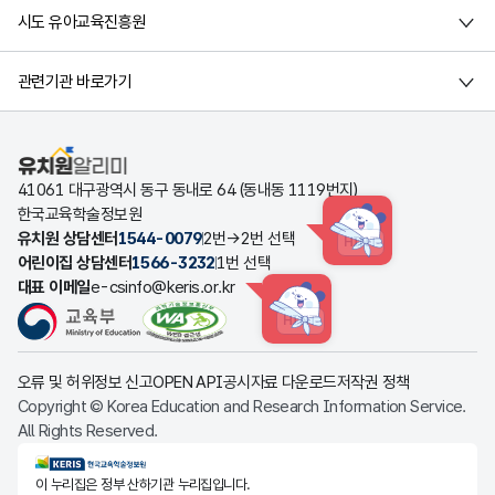
시도 유아교육진흥원
관련기관 바로가기
유치원알리미
41061 대구광역시 동구 동내로 64 (동내동 1119번지)
한국교육학술정보원
유치원 상담센터
1544-0079
2번→2번 선택
HINT
어린이집 상담센터
1566-3232
1번 선택
대표 이메일
e-csinfo@keris.or.kr
HINT
오류 및 허위정보 신고
OPEN API
공시자료 다운로드
저작권 정책
Copyright © Korea Education and Research Information Service.
All Rights Reserved.
KERIS한국교육학술정보원
이 누리집은 정부 산하기관 누리집입니다.