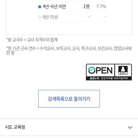
4년~6년 미만
1
명
7.7
%
6년 이상
-
-
*총 교사수 = 교사 자격수의 합계
*현 기관 근속 연수 = 수석교사, 보직교사, 교사, 특수교사, 보건교사, 영양교사에
한 함
검색목록으로 돌아가기
시도 교육청