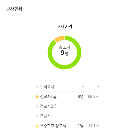
교사현황
교사 자격
총 교사
9
명
수석교사
-
-
정교사1급
8
명
88.9
%
정교사2급
-
-
준교사
-
-
특수학교 정교사
1
명
11.1
%