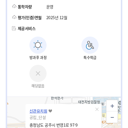
통학차량
운영
평가(인증)연월
2025년 12월
제공서비스
방과후 과정
특수학급
해당없음
신관유치원
공립_단설
충청남도 공주시 번영1로 97-9