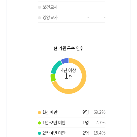
보건교사
-
-
영양교사
-
-
현 기관 근속 연수
4년 이상
1
명
1년 미만
9
명
69.2
%
1년~2년 미만
1
명
7.7
%
2년~4년 미만
2
명
15.4
%