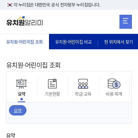
본문 바로가기
주메뉴 바로가
본문 바로가기
이 누리집은 대한민국 공식 전자정부 누리집입니다.
유치원·어린이집 조회
유치원·어린이집 비교
현 위치에서 찾기
유치원·어린이집 조회
요약
기본현황
학급·교육
비용·회계
요약
요약