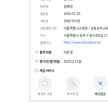
함혜정
원장명
1992-01-20
설립일
1983-03-02
개원일
서울특별시교육청 / 강동송파교
관할행정기관
서울특별시 송파구 충민로6길 17
주소
http://www.kidspia.or.kr/
홈페이지
통학차량
미운영
평가(인증)연월
2025년 12월
제공서비스
방과후 과정
특수학급
해당없음