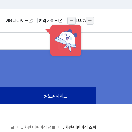
이용자 가이드
번역 가이드
100
%
축소
확대
HINT
정보공시지표
유치원·어린이집 정보
유치원·어린이집 조회