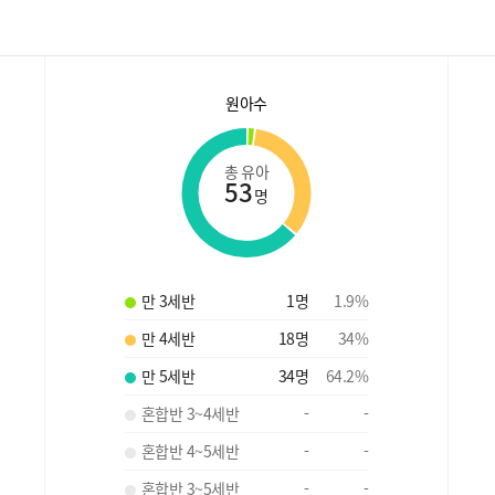
원아수
총 유아
53
명
만 3세반
1
명
1.9
%
만 4세반
18
명
34
%
만 5세반
34
명
64.2
%
혼합반 3~4세반
-
-
혼합반 4~5세반
-
-
혼합반 3~5세반
-
-