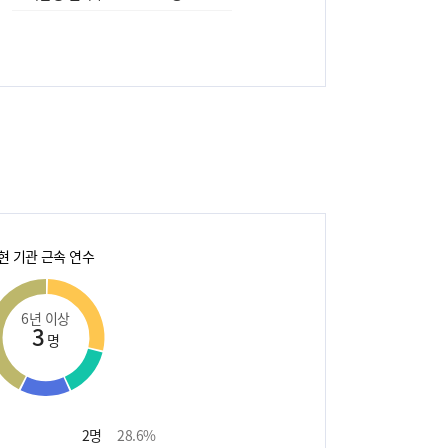
현 기관 근속 연수
6년 이상
3
명
2
명
28.6
%