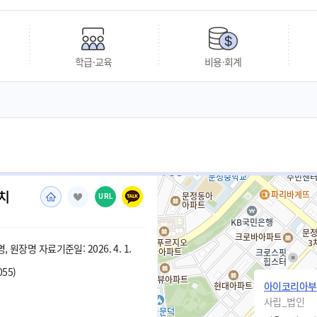
학급·교육
비용·회계
치
URL
 원장명 자료기준일: 2026. 4. 1.
055)
아이코리아부
사립_법인