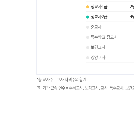
정교사1급
2
정교사2급
4
준교사
특수학교 정교사
보건교사
영양교사
*총 교사수 = 교사 자격수의 합계
*현 기관 근속 연수 = 수석교사, 보직교사, 교사, 특수교사, 보건