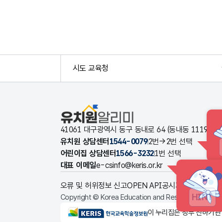
시도 교육청
유치원알리미
41061 대구광역시 동구 동내로 64 (동내동 1119
유치원 상담센터
1544-0079
2번→2번 선택
어린이집 상담센터
1566-3232
1번 선택
대표 이메일
e-csinfo@keris.or.kr
오류 및 허위정보 신고
OPEN API
공시자료 다운로드
HINT
Copyright © Korea Education and Research Informat
KERIS한국교육학술정보원
이 누리집은 정부 산하기관