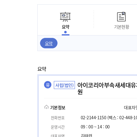
요약
기본현황
요약
요약
아이코리아부속새세대유
유
사립(법인)
원
기본정보
대표자명,
02-2144-1150
(팩스 : 02-448-1
전화번호
09 : 00 ~ 14 : 00
운영시간
김태련
대표자명