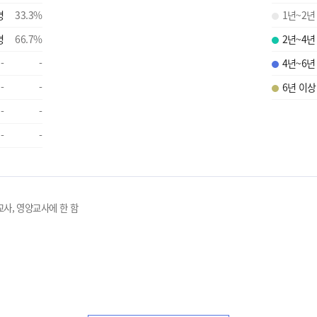
명
33.3
%
1년~2년
명
66.7
%
2년~4년
-
-
4년~6년
-
-
6년 이상
-
-
-
-
교사, 영양교사에 한 함