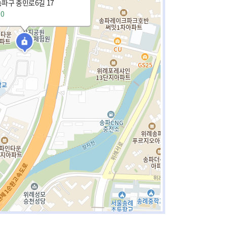
파구 충민로6길 17
50