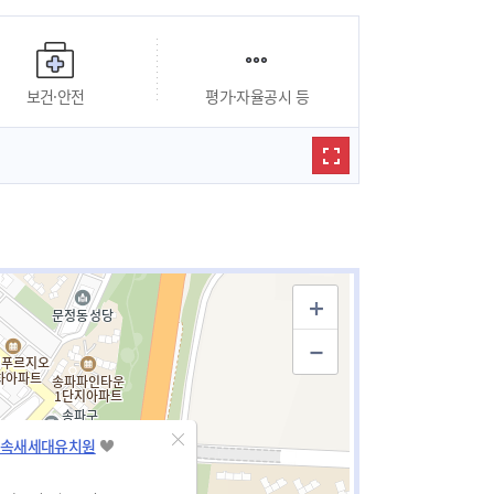
보건·안전
평가·자율공시 등
속새세대유치원