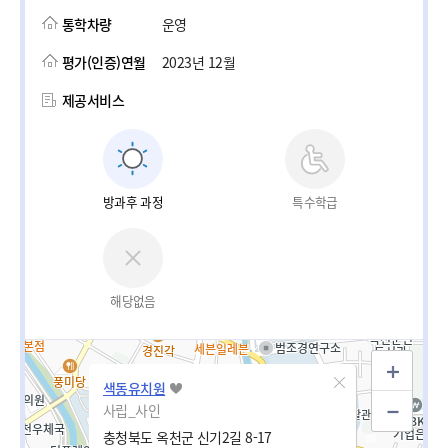
통학차량
운영
평가(인증)연월
2023년 12월
제공서비스
방과후 과정
특수학급
해당없음
색동유치원
사립_사인
충청북도 옥천군 신기2길 8-17