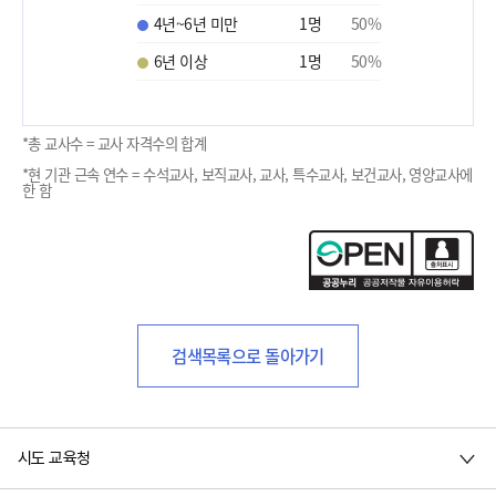
4년~6년 미만
1
명
50
%
6년 이상
1
명
50
%
*총 교사수 = 교사 자격수의 합계
*현 기관 근속 연수 = 수석교사, 보직교사, 교사, 특수교사, 보건교사, 영양교사에
한 함
검색목록으로 돌아가기
시도 교육청