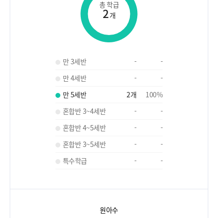
총 학급
2
개
만 3세반
-
-
만 4세반
-
-
만 5세반
2
개
100
%
혼합반 3~4세반
-
-
혼합반 4~5세반
-
-
혼합반 3~5세반
-
-
특수학급
-
-
원아수