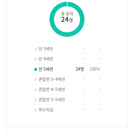
총 유아
24
명
만 3세반
-
-
만 4세반
-
-
만 5세반
24
명
100
%
혼합반 3~4세반
-
-
혼합반 4~5세반
-
-
혼합반 3~5세반
-
-
특수학급
-
-