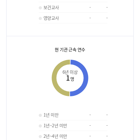
보건교사
-
-
영양교사
-
-
현 기관 근속 연수
6년 이상
1
명
1년 미만
-
-
1년~2년 미만
-
-
2년~4년 미만
-
-