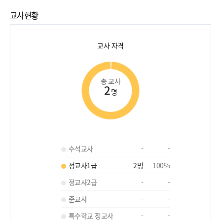
교사현황
교사 자격
총 교사
2
명
수석교사
-
-
정교사1급
2
명
100
%
정교사2급
-
-
준교사
-
-
특수학교 정교사
-
-