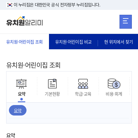
본문 바로가기
주메뉴 바로가
본문 바로가기
이 누리집은 대한민국 공식 전자정부 누리집입니다.
유치원·어린이집 조회
유치원·어린이집 비교
현 위치에서 찾기
유치원·어린이집 조회
요약
기본현황
학급·교육
비용·회계
요약
요약