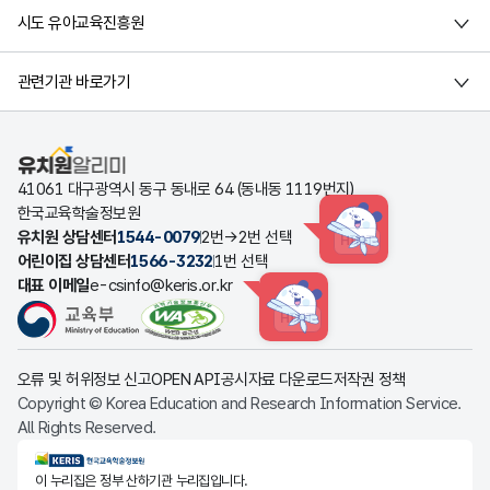
시도 유아교육진흥원
관련기관 바로가기
유치원알리미
41061 대구광역시 동구 동내로 64 (동내동 1119번지)
한국교육학술정보원
유치원 상담센터
1544-0079
2번→2번 선택
HINT
어린이집 상담센터
1566-3232
1번 선택
대표 이메일
e-csinfo@keris.or.kr
HINT
오류 및 허위정보 신고
OPEN API
공시자료 다운로드
저작권 정책
Copyright © Korea Education and Research Information Service.
All Rights Reserved.
KERIS한국교육학술정보원
이 누리집은 정부 산하기관 누리집입니다.