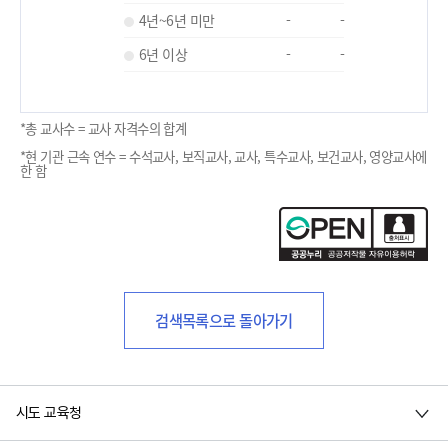
4년~6년 미만
-
-
6년 이상
-
-
*총 교사수 = 교사 자격수의 합계
*현 기관 근속 연수 = 수석교사, 보직교사, 교사, 특수교사, 보건교사, 영양교사에
한 함
검색목록으로 돌아가기
시도 교육청