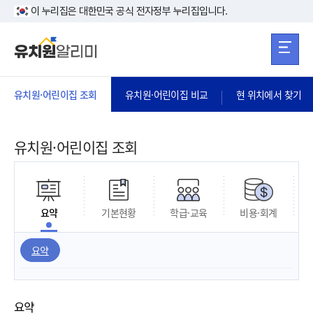
본문 바로가기
주메뉴 바로가
본문 바로가기
이 누리집은 대한민국 공식 전자정부 누리집입니다.
유치원·어린이집 조회
유치원·어린이집 비교
현 위치에서 찾기
유치원·어린이집 조회
요약
기본현황
학급·교육
비용·회계
요약
요약