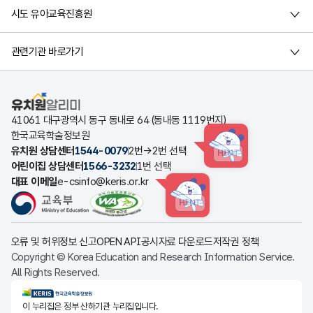
시도 유아교육진흥원
관련기관 바로가기
유치원알리미
41061 대구광역시 동구 동내로 64 (동내동 1119번지)
한국교육학술정보원
유치원 상담센터
1544-0079
2번→2번 선택
HINT
어린이집 상담센터
1566-3232
1번 선택
대표 이메일
e-csinfo@keris.or.kr
HINT
오류 및 허위정보 신고
OPEN API
공시자료 다운로드
저작권 정책
Copyright © Korea Education and Research Information Service.
All Rights Reserved.
KERIS한국교육학술정보원
이 누리집은 정부 산하기관 누리집입니다.