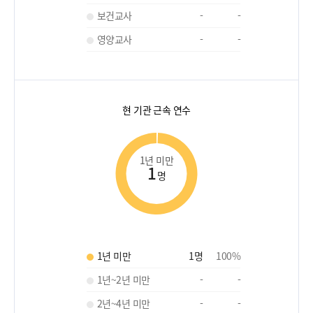
보건교사
-
-
영양교사
-
-
현 기관 근속 연수
1년 미만
1
명
1년 미만
1
명
100
%
1년~2년 미만
-
-
2년~4년 미만
-
-