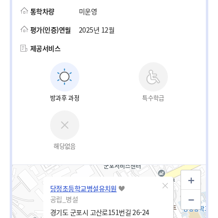
통학차량
미운영
평가(인증)연월
2025년 12월
제공서비스
방과후 과정
특수학급
해당없음
당정초등학교병설유치원
공립_병설
경기도 군포시 고산로151번길 26-24