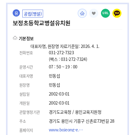
유
공립(병설)
URL
보정초등학교병설유치원
기본정보
대표자명, 원장명 자료기준일: 2026. 4. 1.
031-272-7323
전화번호
(팩스 : 031-272-7324)
07 : 50 ~ 19 : 00
운영시간
민동섭
대표자명
민동섭
원장명
2002-03-01
설립일
2002-03-01
개원일
경기도교육청 / 용인교육지원청
관할행정기관
경기도 용인시 기흥구 신촌로73번길 28
주소
www.bojeong-e.goeyi.kr
홈페이지