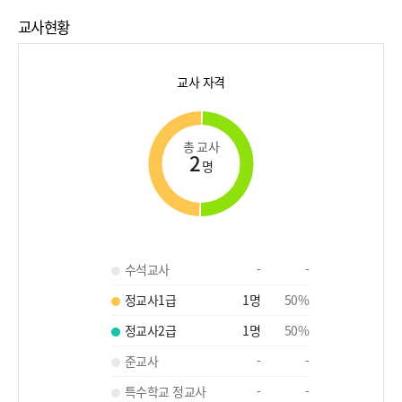
교사현황
교사 자격
총 교사
2
명
수석교사
-
-
정교사1급
1
명
50
%
정교사2급
1
명
50
%
준교사
-
-
특수학교 정교사
-
-