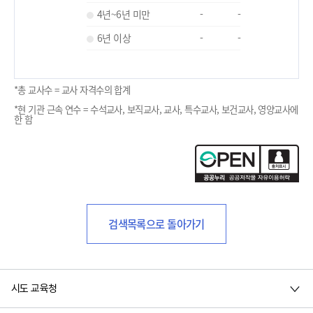
4년~6년 미만
-
-
6년 이상
-
-
*총 교사수 = 교사 자격수의 합계
*현 기관 근속 연수 = 수석교사, 보직교사, 교사, 특수교사, 보건교사, 영양교사에
한 함
검색목록으로 돌아가기
시도 교육청