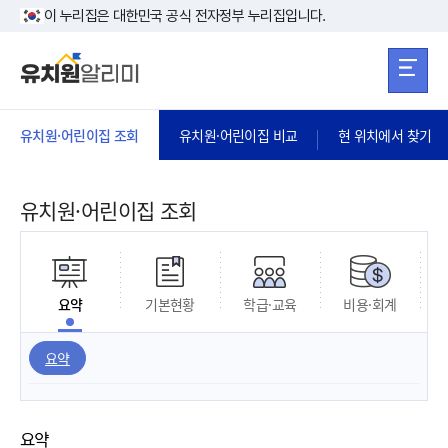
본문 바로가기
주메뉴 바로가
본문 바로가기
이 누리집은 대한민국 공식 전자정부 누리집입니다.
유치원·어린이집 조회
유치원·어린이집 비교
현 위치에서 찾기
유치원·어린이집 조회
요약
기본현황
학급·교육
비용·회계
요약
요약