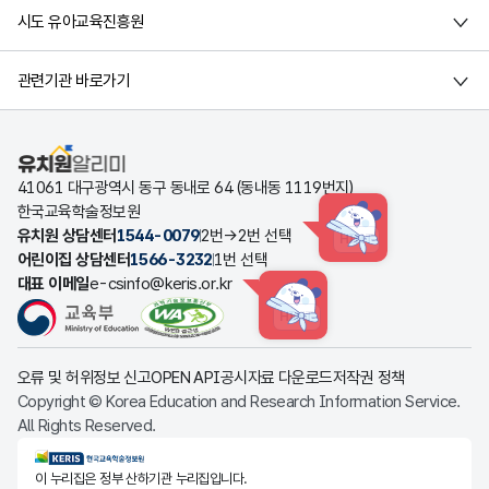
시도 유아교육진흥원
관련기관 바로가기
유치원알리미
41061 대구광역시 동구 동내로 64 (동내동 1119번지)
한국교육학술정보원
유치원 상담센터
1544-0079
2번→2번 선택
HINT
어린이집 상담센터
1566-3232
1번 선택
대표 이메일
e-csinfo@keris.or.kr
HINT
오류 및 허위정보 신고
OPEN API
공시자료 다운로드
저작권 정책
Copyright © Korea Education and Research Information Service.
All Rights Reserved.
KERIS한국교육학술정보원
이 누리집은 정부 산하기관 누리집입니다.