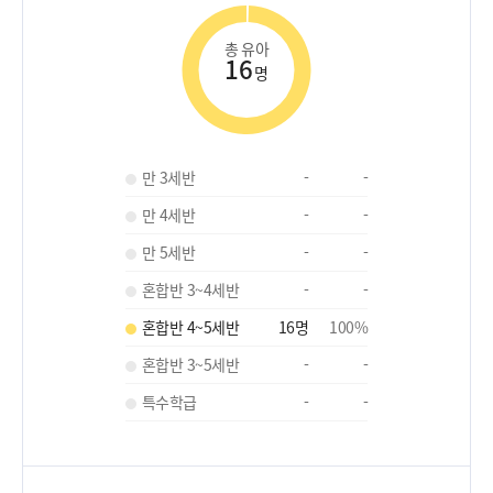
총 유아
16
명
만 3세반
-
-
만 4세반
-
-
만 5세반
-
-
혼합반 3~4세반
-
-
혼합반 4~5세반
16
명
100
%
혼합반 3~5세반
-
-
특수학급
-
-