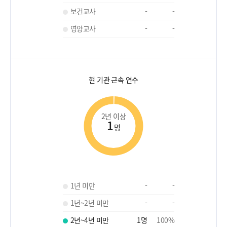
보건교사
-
-
영양교사
-
-
현 기관 근속 연수
2년 이상
1
명
1년 미만
-
-
1년~2년 미만
-
-
2년~4년 미만
1
명
100
%