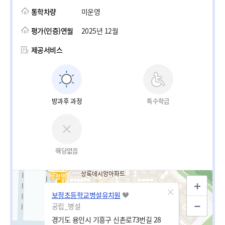
통학차량
미운영
평가(인증)연월
2025년 12월
제공서비스
방과후 과정
특수학급
해당없음
보정초등학교병설유치원
공립_병설
경기도 용인시 기흥구 신촌로73번길 28