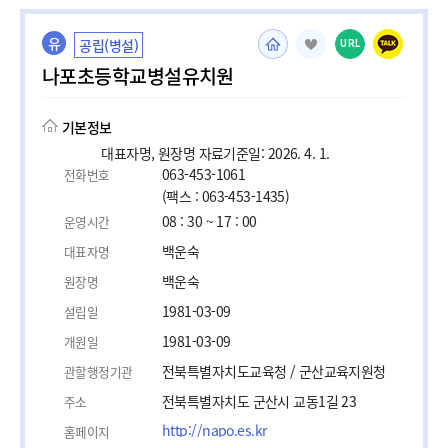
유
공립(병설)
URL
나포초등학교병설유치원
기본정보
대표자명, 원장명 자료기준일: 2026. 4. 1.
063-453-1061
전화번호
(팩스 : 063-453-1435)
08 : 30 ~ 17 : 00
운영시간
백운숙
대표자명
백운숙
원장명
1981-03-09
설립일
1981-03-09
개원일
전북특별자치도교육청 / 군산교육지원청
관할행정기관
전북특별자치도 군산시 교동1길 23
주소
http://napo.es.kr
홈페이지