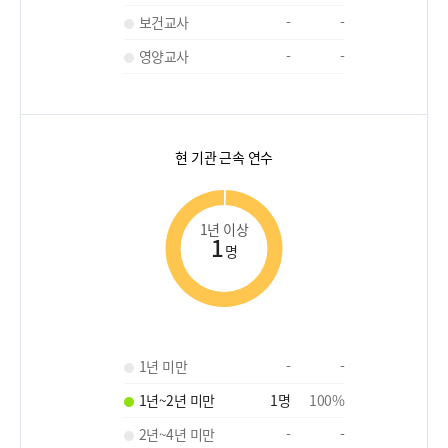
보건교사
-
-
영양교사
-
-
현 기관 근속 연수
1년 이상
1
명
1년 미만
-
-
1년~2년 미만
1
명
100
%
2년~4년 미만
-
-