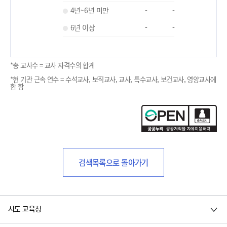
4년~6년 미만
-
-
6년 이상
-
-
*총 교사수 = 교사 자격수의 합계
*현 기관 근속 연수 = 수석교사, 보직교사, 교사, 특수교사, 보건교사, 영양교사에
한 함
검색목록으로 돌아가기
시도 교육청