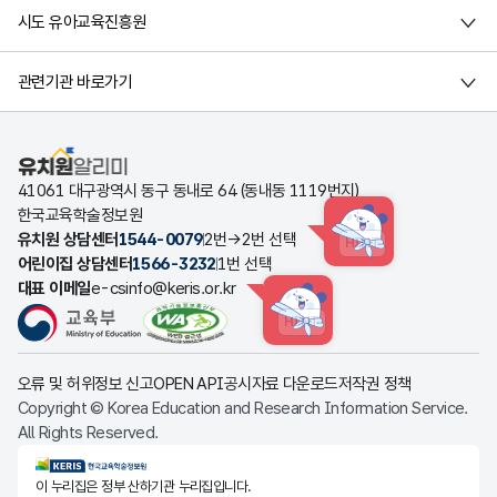
시도 유아교육진흥원
관련기관 바로가기
유치원알리미
41061 대구광역시 동구 동내로 64 (동내동 1119번지)
한국교육학술정보원
유치원 상담센터
1544-0079
2번→2번 선택
HINT
어린이집 상담센터
1566-3232
1번 선택
대표 이메일
e-csinfo@keris.or.kr
HINT
오류 및 허위정보 신고
OPEN API
공시자료 다운로드
저작권 정책
Copyright © Korea Education and Research Information Service.
All Rights Reserved.
KERIS한국교육학술정보원
이 누리집은 정부 산하기관 누리집입니다.