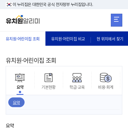
본문 바로가기
주메뉴 바로가
본문 바로가기
이 누리집은 대한민국 공식 전자정부 누리집입니다.
유치원·어린이집 조회
유치원·어린이집 비교
현 위치에서 찾기
유치원·어린이집 조회
요약
기본현황
학급·교육
비용·회계
요약
요약