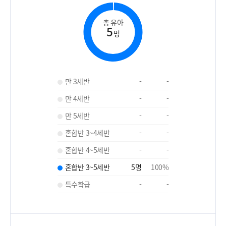
총 유아
5
명
만 3세반
-
-
만 4세반
-
-
만 5세반
-
-
혼합반 3~4세반
-
-
혼합반 4~5세반
-
-
혼합반 3~5세반
5
명
100
%
특수학급
-
-