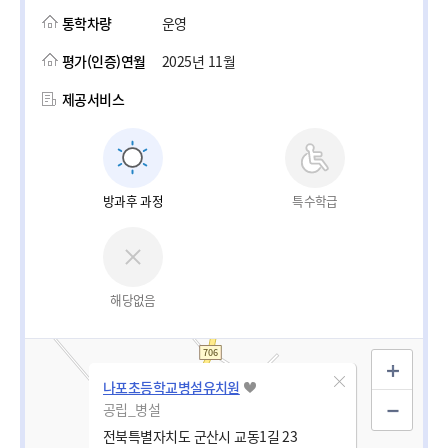
통학차량
운영
평가(인증)연월
2025년 11월
제공서비스
방과후 과정
특수학급
해당없음
나포초등학교병설유치원
공립_병설
전북특별자치도 군산시 교동1길 23