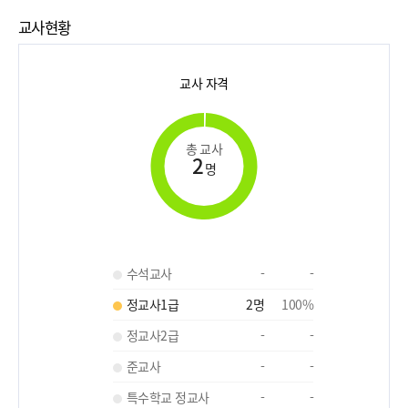
교사현황
교사 자격
총 교사
2
명
수석교사
-
-
정교사1급
2
명
100
%
정교사2급
-
-
준교사
-
-
특수학교 정교사
-
-