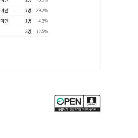
 미만
7
명
29.2
%
 미만
1
명
4.2
%
3
명
12.5
%