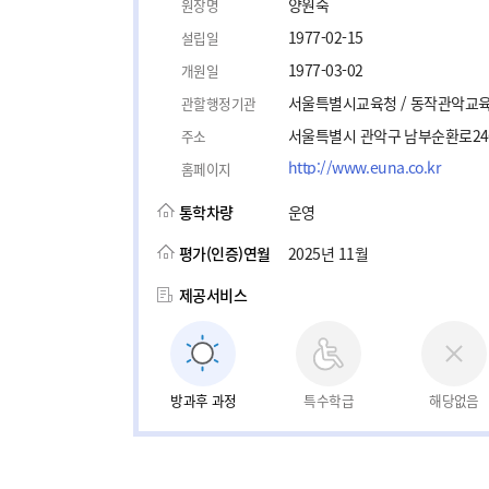
양원숙
원장명
1977-02-15
설립일
1977-03-02
개원일
서울특별시교육청 / 동작관악교
관할행정기관
서울특별시 관악구 남부순환로246
주소
http://www.euna.co.kr
홈페이지
통학차량
운영
평가(인증)연월
2025년 11월
제공서비스
방과후 과정
특수학급
해당없음