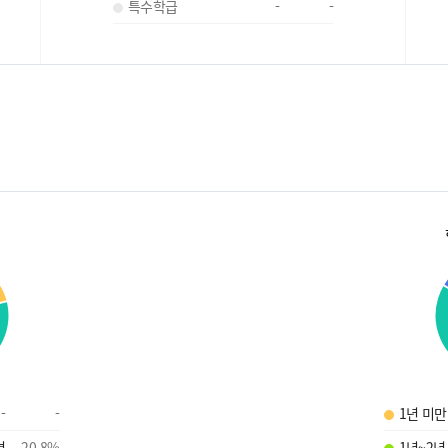
특수학급
-
-
-
-
1년 미만
명
20.8
%
1년~2년