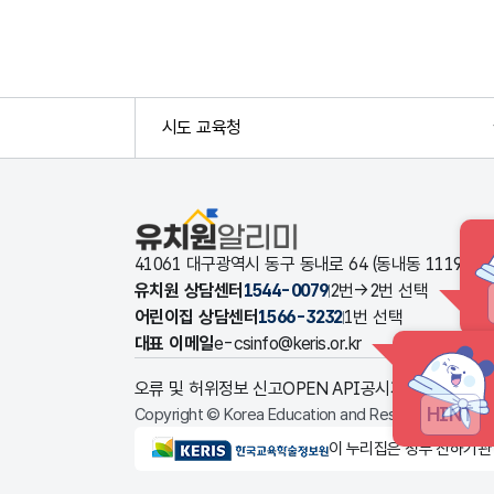
시도 교육청
유치원알리미
41061 대구광역시 동구 동내로 64 (동내동 1119
유치원 상담센터
1544-0079
2번→2번 선택
어린이집 상담센터
1566-3232
1번 선택
대표 이메일
e-csinfo@keris.or.kr
오류 및 허위정보 신고
OPEN API
공시자료 다운로드
HINT
Copyright © Korea Education and Research Informat
KERIS한국교육학술정보원
이 누리집은 정부 산하기관