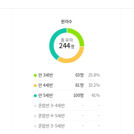
원아수
총 유아
244
명
만 3세반
63
명
25.8
%
만 4세반
81
명
33.2
%
만 5세반
100
명
41
%
혼합반 3~4세반
-
-
혼합반 4~5세반
-
-
혼합반 3~5세반
-
-