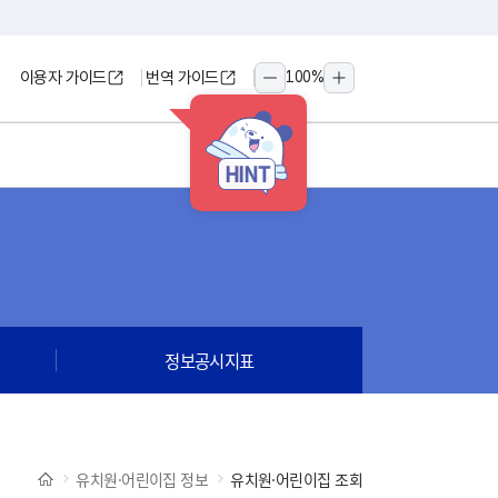
이용자 가이드
번역 가이드
100
%
축소
확대
HINT
정보공시지표
유치원·어린이집 정보
유치원·어린이집 조회