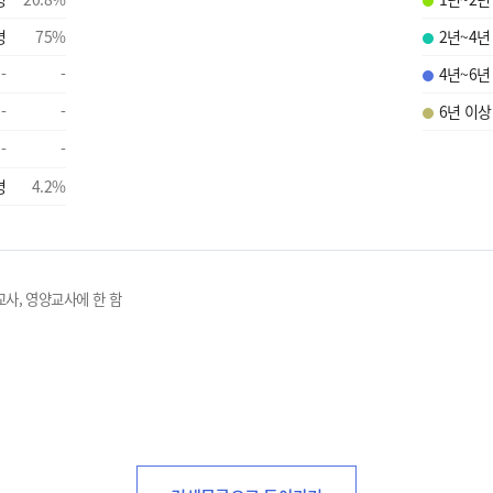
명
75
%
2년~4년
-
-
4년~6년
-
-
6년 이상
-
-
명
4.2
%
교사, 영양교사에 한 함