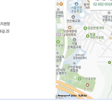
02-882-001
육지원청
길 25
100m