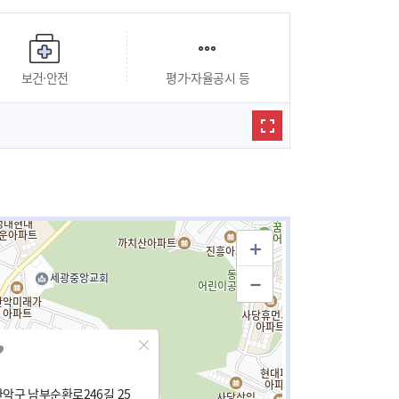
보건·안전
평가·자율공시 등
악구 남부순환로246길 25