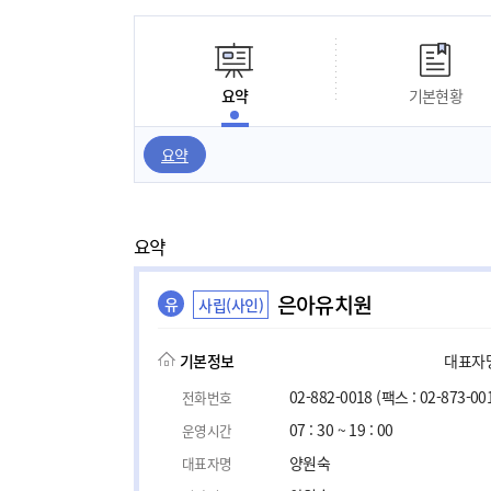
요약
기본현황
요약
요약
은아유치원
유
사립(사인)
기본정보
대표자명,
02-882-0018
(팩스 : 02-873-00
전화번호
07 : 30 ~ 19 : 00
운영시간
양원숙
대표자명