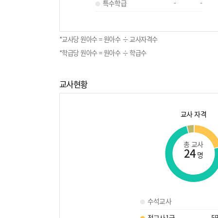
특수학급
-
-
*교사당 원아수 = 원아수 ÷ 교사자격수
*학급당 원아수 = 원아수 ÷ 학급수
교사현황
교사 자격
총 교사
24
명
수석교사
정교사1급
5