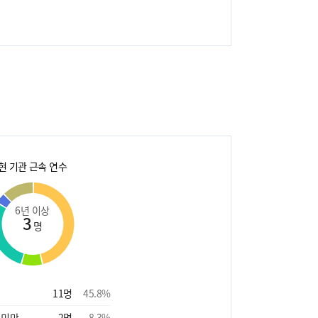
현 기관 근속 연수
6년 이상
3
명
11
명
45.8
%
 미만
2
명
8.3
%