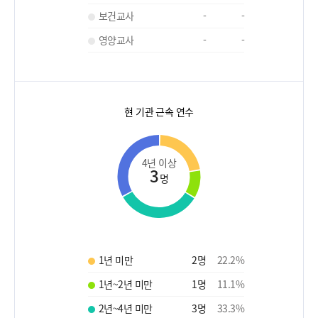
보건교사
-
-
영양교사
-
-
현 기관 근속 연수
4년 이상
3
명
1년 미만
2
명
22.2
%
1년~2년 미만
1
명
11.1
%
2년~4년 미만
3
명
33.3
%