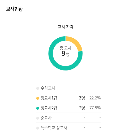
교사현황
교사 자격
총 교사
9
명
수석교사
-
-
정교사1급
2
명
22.2
%
정교사2급
7
명
77.8
%
준교사
-
-
특수학교 정교사
-
-