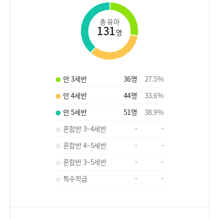
총 유아
131
명
만 3세반
36
명
27.5
%
만 4세반
44
명
33.6
%
만 5세반
51
명
38.9
%
혼합반 3~4세반
-
-
혼합반 4~5세반
-
-
혼합반 3~5세반
-
-
특수학급
-
-