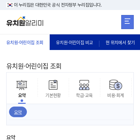
본문 바로가기
주메뉴 바로가
본문 바로가기
이 누리집은 대한민국 공식 전자정부 누리집입니다.
유치원·어린이집 조회
유치원·어린이집 비교
현 위치에서 찾기
유치원·어린이집 조회
요약
기본현황
학급·교육
비용·회계
요약
요약