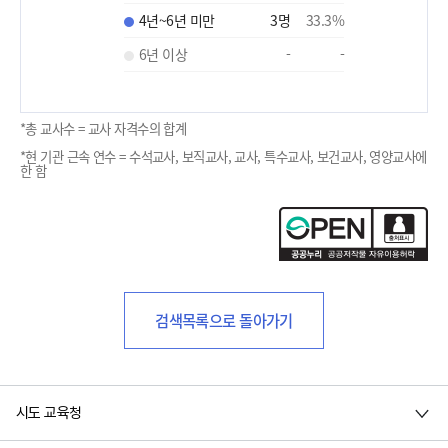
4년~6년 미만
3
명
33.3
%
6년 이상
-
-
*총 교사수 = 교사 자격수의 합계
*현 기관 근속 연수 = 수석교사, 보직교사, 교사, 특수교사, 보건교사, 영양교사에
한 함
검색목록으로 돌아가기
시도 교육청