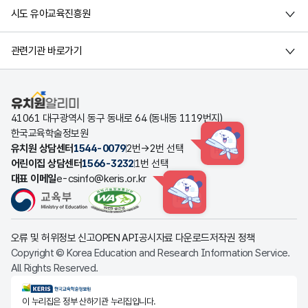
시도 유아교육진흥원
관련기관 바로가기
유치원알리미
41061 대구광역시 동구 동내로 64 (동내동 1119번지)
한국교육학술정보원
유치원 상담센터
1544-0079
2번→2번 선택
HINT
어린이집 상담센터
1566-3232
1번 선택
대표 이메일
e-csinfo@keris.or.kr
HINT
오류 및 허위정보 신고
OPEN API
공시자료 다운로드
저작권 정책
Copyright © Korea Education and Research Information Service.
All Rights Reserved.
KERIS한국교육학술정보원
이 누리집은 정부 산하기관 누리집입니다.