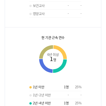
보건교사
-
-
영양교사
-
-
현 기관 근속 연수
6년 이상
1
명
1년 미만
1
명
25
%
1년~2년 미만
-
-
2년~4년 미만
1
명
25
%