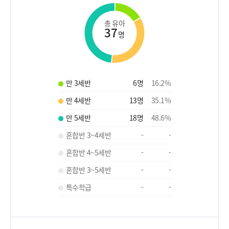
총 유아
37
명
만 3세반
6
명
16.2
%
만 4세반
13
명
35.1
%
만 5세반
18
명
48.6
%
혼합반 3~4세반
-
-
혼합반 4~5세반
-
-
혼합반 3~5세반
-
-
특수학급
-
-