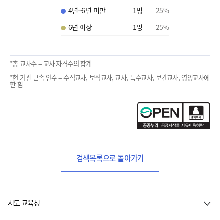
4년~6년 미만
1
명
25
%
6년 이상
1
명
25
%
*총 교사수 = 교사 자격수의 합계
*현 기관 근속 연수 = 수석교사, 보직교사, 교사, 특수교사, 보건교사, 영양교사에
한 함
검색목록으로 돌아가기
시도 교육청