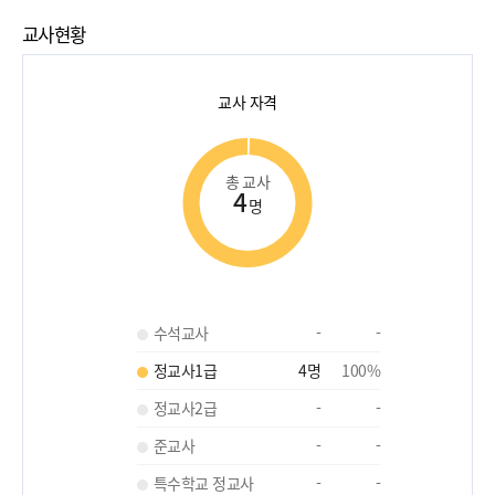
교사현황
교사 자격
총 교사
4
명
수석교사
-
-
정교사1급
4
명
100
%
정교사2급
-
-
준교사
-
-
특수학교 정교사
-
-