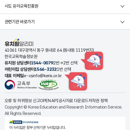
시도 유아교육진흥원
관련기관 바로가기
유치원알리미
41061 대구광역시 동구 동내로 64 (동내동 1119번지)
한국교육학술정보원
유치원 상담센터
1544-0079
2번→2번 선택
HINT
어린이집 상담센터
1566-3232
1번 선택
대표 이메일
e-csinfo@keris.or.kr
HINT
오류 및 허위정보 신고
OPEN API
공시자료 다운로드
저작권 정책
Copyright © Korea Education and Research Information Service.
All Rights Reserved.
KERIS한국교육학술정보원
이 누리집은 정부 산하기관 누리집입니다.