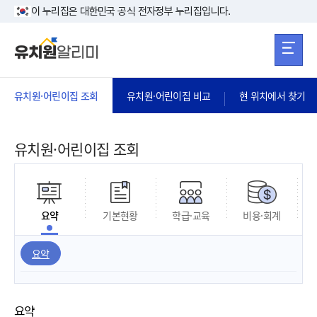
본문 바로가기
주메뉴 바로가
본문 바로가기
이 누리집은 대한민국 공식 전자정부 누리집입니다.
유치원·어린이집 조회
유치원·어린이집 비교
현 위치에서 찾기
유치원·어린이집 조회
요약
기본현황
학급·교육
비용·회계
요약
요약