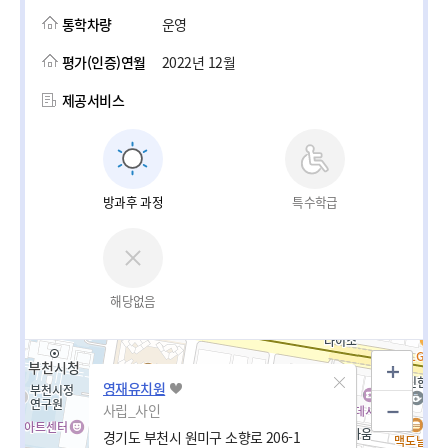
통학차량
운영
평가(인증)연월
2022년 12월
제공서비스
방과후 과정
특수학급
해당없음
영재유치원
사립_사인
경기도 부천시 원미구 소향로 206-1