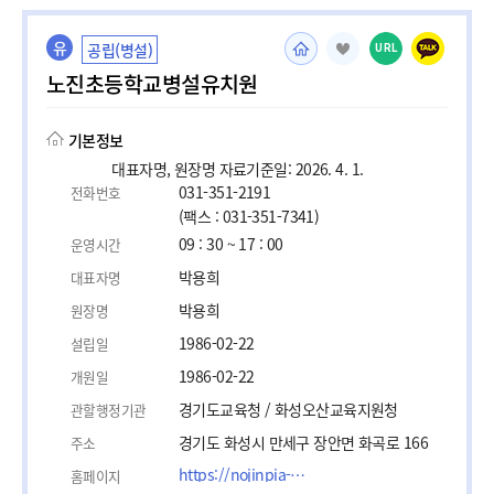
유
공립(병설)
URL
노진초등학교병설유치원
기본정보
대표자명, 원장명 자료기준일: 2026. 4. 1.
031-351-2191
전화번호
(팩스 : 031-351-7341)
09 : 30 ~ 17 : 00
운영시간
박용희
대표자명
박용희
원장명
1986-02-22
설립일
1986-02-22
개원일
경기도교육청 / 화성오산교육지원청
관할행정기관
경기도 화성시 만세구 장안면 화곡로 166
주소
https://nojinpia-e.goehs.kr
홈페이지