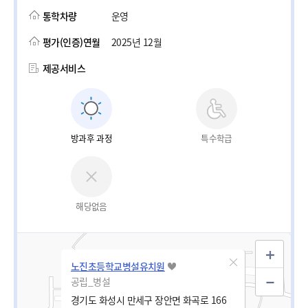
통학차량
운영
평가(인증)연월
2025년 12월
제공서비스
방과후 과정
특수학급
해당없음
노진초등학교병설유치원
공립_병설
경기도 화성시 만세구 장안면 화곡로 166