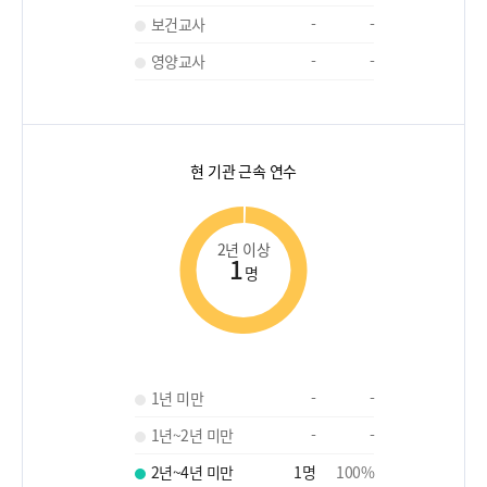
보건교사
-
-
영양교사
-
-
현 기관 근속 연수
2년 이상
1
명
1년 미만
-
-
1년~2년 미만
-
-
2년~4년 미만
1
명
100
%