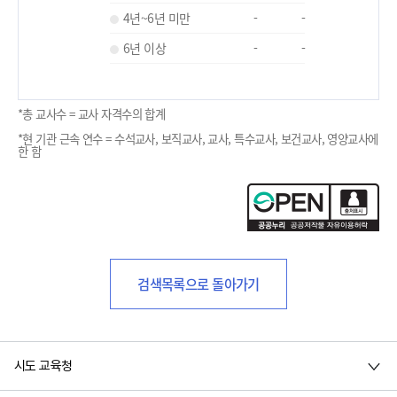
4년~6년 미만
-
-
6년 이상
-
-
*총 교사수 = 교사 자격수의 합계
*현 기관 근속 연수 = 수석교사, 보직교사, 교사, 특수교사, 보건교사, 영양교사에
한 함
검색목록으로 돌아가기
시도 교육청