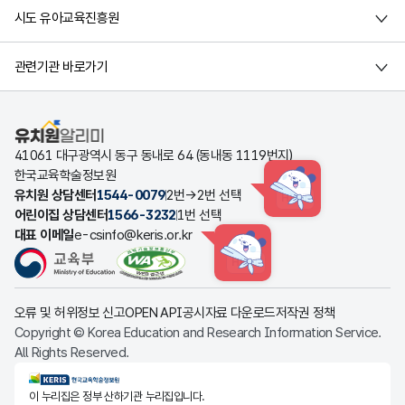
시도 유아교육진흥원
관련기관 바로가기
유치원알리미
41061 대구광역시 동구 동내로 64 (동내동 1119번지)
한국교육학술정보원
유치원 상담센터
1544-0079
2번→2번 선택
HINT
어린이집 상담센터
1566-3232
1번 선택
대표 이메일
e-csinfo@keris.or.kr
HINT
오류 및 허위정보 신고
OPEN API
공시자료 다운로드
저작권 정책
Copyright © Korea Education and Research Information Service.
All Rights Reserved.
KERIS한국교육학술정보원
이 누리집은 정부 산하기관 누리집입니다.