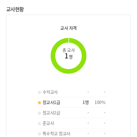
교사현황
교사 자격
총 교사
1
명
수석교사
-
-
정교사1급
1
명
100
%
정교사2급
-
-
준교사
-
-
특수학교 정교사
-
-