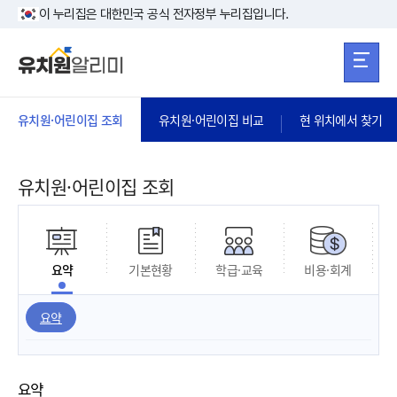
본문 바로가기
주메뉴 바로가
본문 바로가기
이 누리집은 대한민국 공식 전자정부 누리집입니다.
유치원·어린이집 조회
유치원·어린이집 비교
현 위치에서 찾기
유치원·어린이집 조회
요약
기본현황
학급·교육
비용·회계
요약
요약