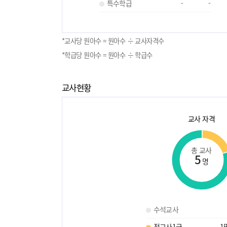
특수학급
-
-
*교사당 원아수 = 원아수 ÷ 교사자격수
*학급당 원아수 = 원아수 ÷ 학급수
교사현황
교사 자격
총 교사
5
명
수석교사
정교사1급
1