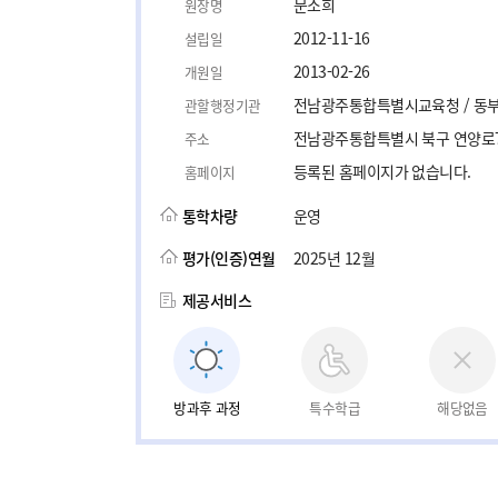
문소희
원장명
2012-11-16
설립일
2013-02-26
개원일
전남광주통합특별시교육청 / 동
관할행정기관
전남광주통합특별시 북구 연양로7번
주소
등록된 홈페이지가 없습니다.
홈페이지
통학차량
운영
평가(인증)연월
2025년 12월
제공서비스
방과후 과정
특수학급
해당없음