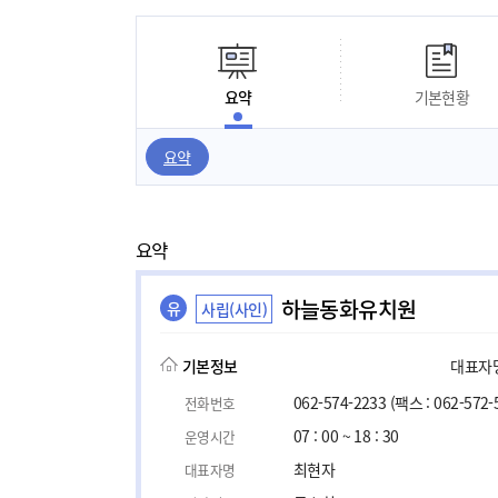
요약
기본현황
요약
요약
하늘동화유치원
유
사립(사인)
기본정보
대표자명,
062-574-2233
(팩스 : 062-572-
전화번호
07 : 00 ~ 18 : 30
운영시간
최현자
대표자명