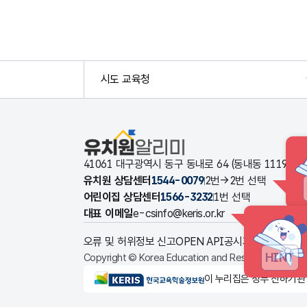
시도 교육청
유치원알리미
41061 대구광역시 동구 동내로 64 (동내동 1119
유치원 상담센터
1544-0079
2번→2번 선택
어린이집 상담센터
1566-3232
1번 선택
대표 이메일
e-csinfo@keris.or.kr
오류 및 허위정보 신고
OPEN API
공시자료 다운로드
HINT
Copyright © Korea Education and Research Informat
KERIS한국교육학술정보원
이 누리집은 정부 산하기관