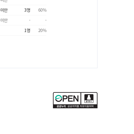
 미만
3
명
60
%
 미만
-
-
1
명
20
%