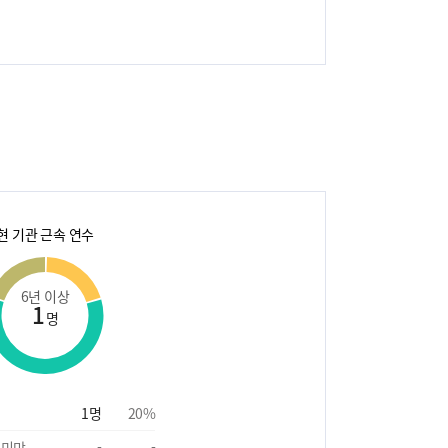
현 기관 근속 연수
6년 이상
1
명
1
명
20
%
 미만
-
-