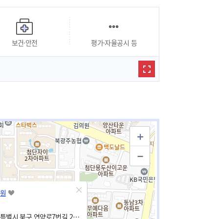
보건·안전
평가·자율공시 등
원
전남광주통합특별시 북구 연양로7번길 24-4 (연제동)