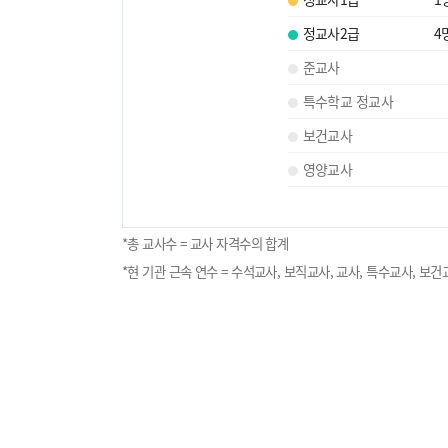
정교사2급
4
준교사
특수학교 정교사
보건교사
영양교사
*총 교사수 = 교사 자격수의 합계
*현 기관 근속 연수 = 수석교사, 보직교사, 교사, 특수교사, 보건