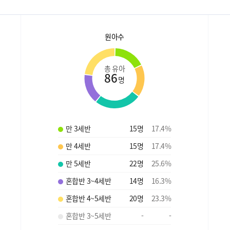
원아수
총 유아
86
명
만 3세반
15
명
17.4
%
만 4세반
15
명
17.4
%
만 5세반
22
명
25.6
%
혼합반 3~4세반
14
명
16.3
%
혼합반 4~5세반
20
명
23.3
%
혼합반 3~5세반
-
-