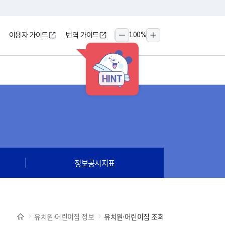
이용자 가이드
번역 가이드
100
%
축소
확대
HINT
정보공시지표
유치원·어린이집 정보
유치원·어린이집 조회