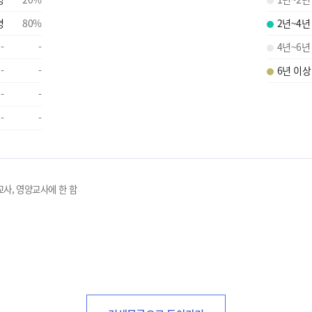
명
80
%
2년~4년
-
-
4년~6년
-
-
6년 이상
-
-
-
-
교사, 영양교사에 한 함