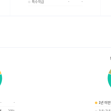
특수학급
-
-
-
-
1년 미만
명
20
%
1년~2년