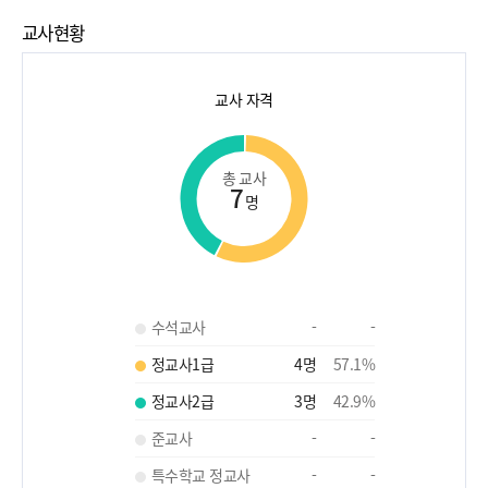
교사현황
교사 자격
총 교사
7
명
수석교사
-
-
정교사1급
4
명
57.1
%
정교사2급
3
명
42.9
%
준교사
-
-
특수학교 정교사
-
-