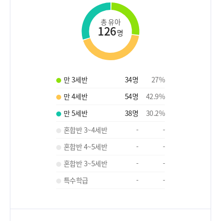
총 유아
126
명
만 3세반
34
명
27
%
만 4세반
54
명
42.9
%
만 5세반
38
명
30.2
%
혼합반 3~4세반
-
-
혼합반 4~5세반
-
-
혼합반 3~5세반
-
-
특수학급
-
-