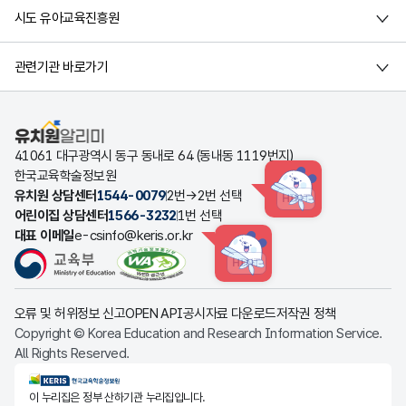
시도 유아교육진흥원
관련기관 바로가기
유치원알리미
41061 대구광역시 동구 동내로 64 (동내동 1119번지)
한국교육학술정보원
유치원 상담센터
1544-0079
2번→2번 선택
HINT
어린이집 상담센터
1566-3232
1번 선택
대표 이메일
e-csinfo@keris.or.kr
HINT
오류 및 허위정보 신고
OPEN API
공시자료 다운로드
저작권 정책
Copyright © Korea Education and Research Information Service.
All Rights Reserved.
KERIS한국교육학술정보원
이 누리집은 정부 산하기관 누리집입니다.