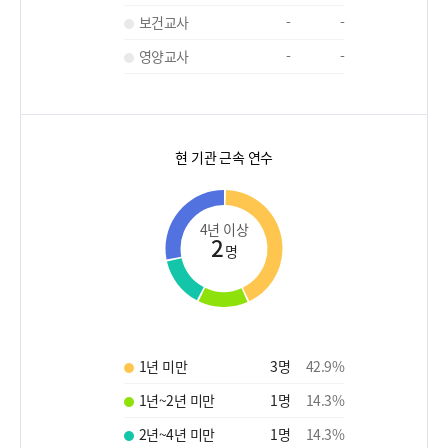
보건교사
-
-
영양교사
-
-
현 기관 근속 연수
4년 이상
2
명
1년 미만
3
명
42.9
%
1년~2년 미만
1
명
14.3
%
2년~4년 미만
1
명
14.3
%