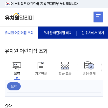
본문 바로가기
주메뉴 바로가
본문 바로가기
이 누리집은 대한민국 공식 전자정부 누리집입니다.
유치원·어린이집 조회
유치원·어린이집 비교
현 위치에서 찾기
유치원·어린이집 조회
요약
기본현황
학급·교육
비용·회계
요약
요약