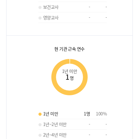
보건교사
-
-
영양교사
-
-
현 기관 근속 연수
1년 미만
1
명
1년 미만
1
명
100
%
1년~2년 미만
-
-
2년~4년 미만
-
-