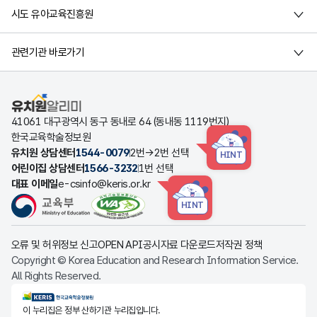
시도 유아교육진흥원
관련기관 바로가기
유치원알리미
41061 대구광역시 동구 동내로 64 (동내동 1119번지)
한국교육학술정보원
유치원 상담센터
1544-0079
2번→2번 선택
HINT
어린이집 상담센터
1566-3232
1번 선택
대표 이메일
e-csinfo@keris.or.kr
HINT
오류 및 허위정보 신고
OPEN API
공시자료 다운로드
저작권 정책
Copyright © Korea Education and Research Information Service.
All Rights Reserved.
KERIS한국교육학술정보원
이 누리집은 정부 산하기관 누리집입니다.