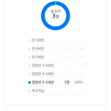
총 유아
3
명
만 3세반
-
-
만 4세반
-
-
만 5세반
-
-
혼합반 3~4세반
-
-
혼합반 4~5세반
-
-
혼합반 3~5세반
3
명
100
%
특수학급
-
-