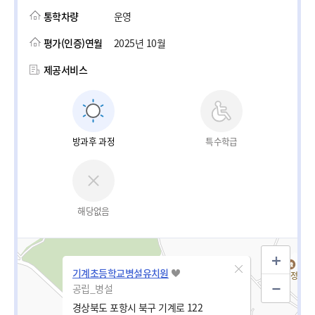
통학차량
운영
평가(인증)연월
2025년 10월
제공서비스
방과후 과정
특수학급
해당없음
기계초등학교병설유치원
공립_병설
경상북도 포항시 북구 기계로 122