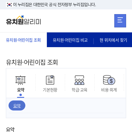
본문 바로가기
주메뉴 바로가
본문 바로가기
이 누리집은 대한민국 공식 전자정부 누리집입니다.
유치원·어린이집 조회
유치원·어린이집 비교
현 위치에서 찾기
유치원·어린이집 조회
요약
기본현황
학급·교육
비용·회계
요약
요약