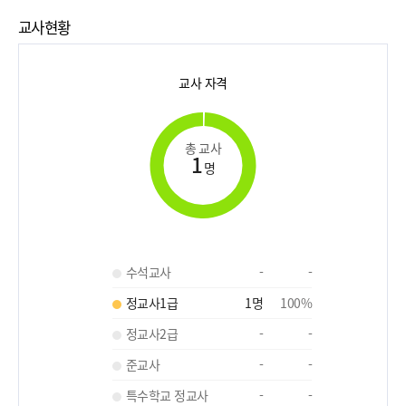
교사현황
교사 자격
총 교사
1
명
수석교사
-
-
정교사1급
1
명
100
%
정교사2급
-
-
준교사
-
-
특수학교 정교사
-
-