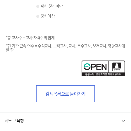
4년~6년 미만
-
-
6년 이상
-
-
*총 교사수 = 교사 자격수의 합계
*현 기관 근속 연수 = 수석교사, 보직교사, 교사, 특수교사, 보건교사, 영양교사에
한 함
검색목록으로 돌아가기
시도 교육청