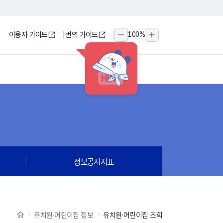
이용자 가이드
번역 가이드
100
%
축소
확대
HINT
정보공시지표
유치원·어린이집 정보
유치원·어린이집 조회