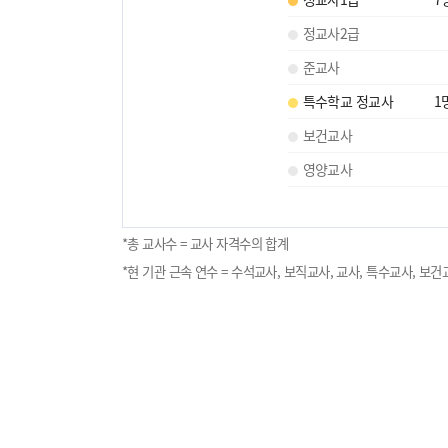
정교사2급
준교사
특수학교 정교사
1
보건교사
영양교사
*총 교사수 = 교사 자격수의 합계
*현 기관 근속 연수 = 수석교사, 보직교사, 교사, 특수교사, 보건