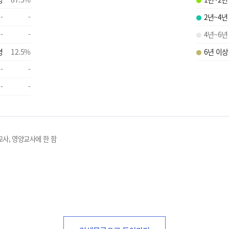
-
-
2년~4년
-
-
4년~6년
명
12.5
%
6년 이상
-
-
-
-
교사, 영양교사에 한 함