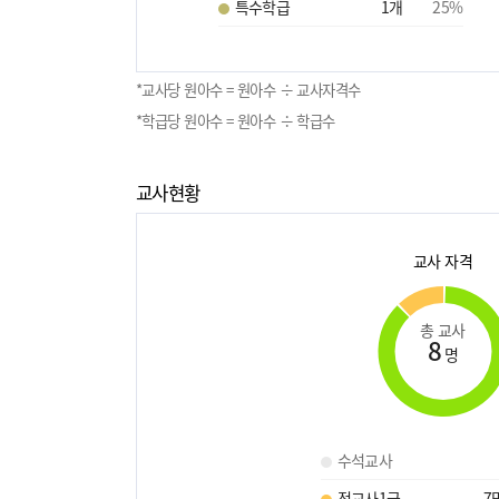
특수학급
1
개
25
%
*교사당 원아수 = 원아수 ÷ 교사자격수
*학급당 원아수 = 원아수 ÷ 학급수
교사현황
교사 자격
총 교사
8
명
수석교사
정교사1급
7