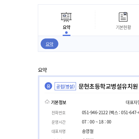
요약
기본현황
요약
요약
문현초등학교병설유치원
유
공립(병설)
기본정보
대표자명,
051-946-2122
(팩스 : 051-647-
전화번호
07 : 00 ~ 18 : 00
운영시간
송영철
대표자명