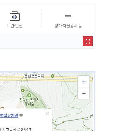
보건·안전
평가·자율공시 등
병설유치원
구 고동골로 86-13