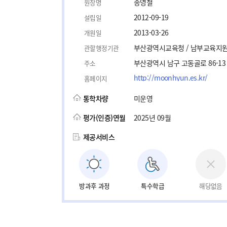
송영철
원장명
2012-09-19
설립일
2013-03-26
개원일
부산광역시교육청 / 남부교육지
관할행정기관
부산광역시 남구 고동골로 86-13
주소
http://moonhyun.es.kr/
홈페이지
통학차량
미운영
평가(인증)연월
2025년 09월
제공서비스
방과후 과정
특수학급
해당없음