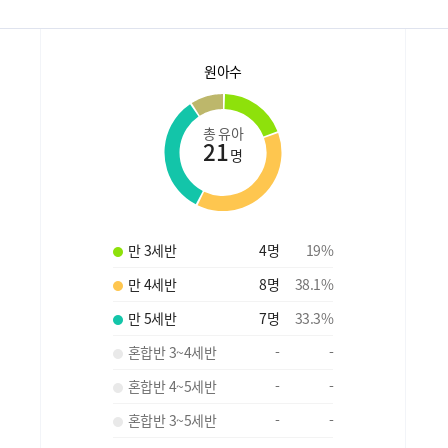
원아수
총 유아
21
명
만 3세반
4
명
19
%
만 4세반
8
명
38.1
%
만 5세반
7
명
33.3
%
혼합반 3~4세반
-
-
혼합반 4~5세반
-
-
혼합반 3~5세반
-
-