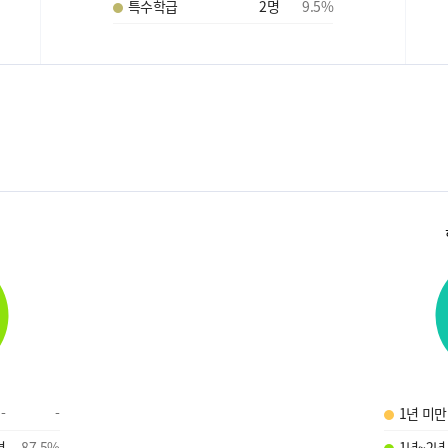
특수학급
2
명
9.5
%
-
-
1년 미만
명
87.5
%
1년~2년