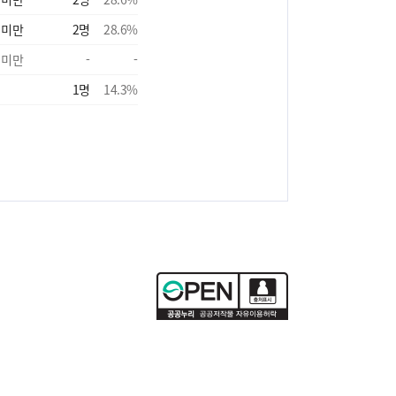
 미만
2
명
28.6
%
 미만
-
-
1
명
14.3
%