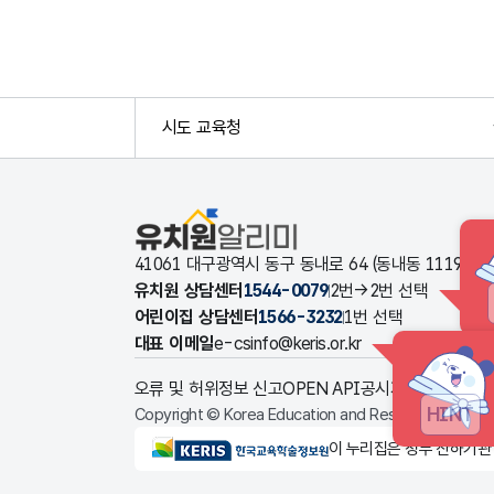
시도 교육청
유치원알리미
41061 대구광역시 동구 동내로 64 (동내동 1119
유치원 상담센터
1544-0079
2번→2번 선택
어린이집 상담센터
1566-3232
1번 선택
대표 이메일
e-csinfo@keris.or.kr
오류 및 허위정보 신고
OPEN API
공시자료 다운로드
HINT
Copyright © Korea Education and Research Informat
KERIS한국교육학술정보원
이 누리집은 정부 산하기관