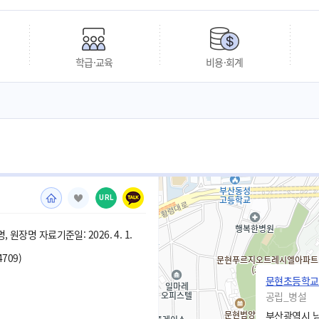
학급·교육
비용·회계
URL
 원장명 자료기준일: 2026. 4. 1.
4709)
문현초등학교
공립_병설
부산광역시 남