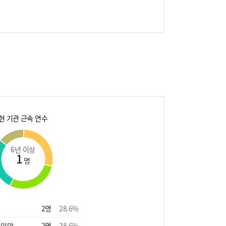
현 기관 근속 연수
6년 이상
1
명
2
명
28.6
%
 미만
2
명
28.6
%