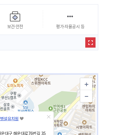
보건·안전
평가·자율공시 등
병설유치원
운대구 해운대로76번길 35