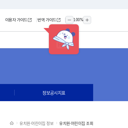
이용자 가이드
번역 가이드
100
%
축소
확대
HINT
정보공시지표
유치원·어린이집 정보
유치원·어린이집 조회