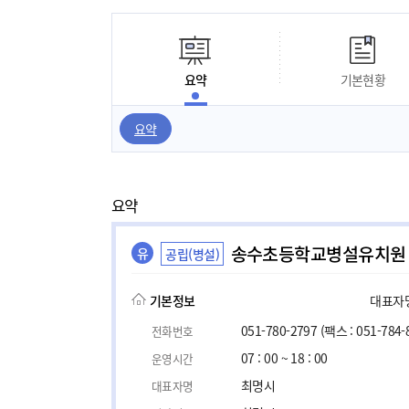
요약
기본현황
요약
요약
송수초등학교병설유치원
유
공립(병설)
기본정보
대표자명,
051-780-2797
(팩스 : 051-784-
전화번호
07 : 00 ~ 18 : 00
운영시간
최명시
대표자명