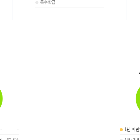
특수학급
-
-
-
-
1년 미만
명
62.5
%
1년~2년