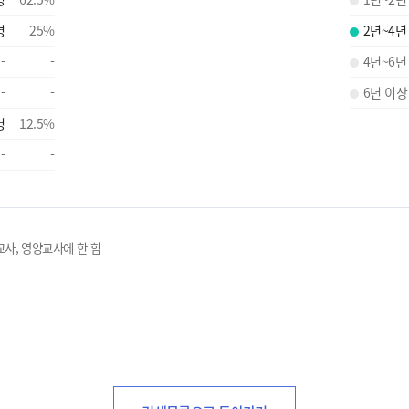
명
25
%
2년~4년
-
-
4년~6년
-
-
6년 이상
명
12.5
%
-
-
교사, 영양교사에 한 함