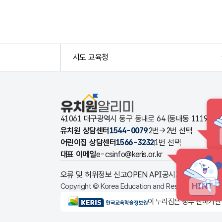
시도 교육청
유치원알리미
41061 대구광역시 동구 동내로 64 (동내동 1119
유치원 상담센터
1544-0079
2번→2번 선택
어린이집 상담센터
1566-3232
1번 선택
대표 이메일
e-csinfo@keris.or.kr
오류 및 허위정보 신고
OPEN API
공시자료 다운로드
HINT
Copyright © Korea Education and Research Informat
KERIS한국교육학술정보원
이 누리집은 정부 산하기관