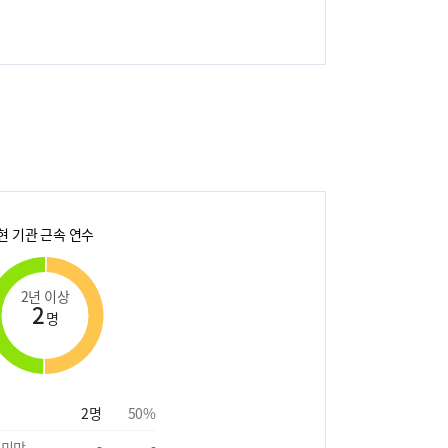
현 기관 근속 연수
2년 이상
2
명
2
명
50
%
 미만
-
-