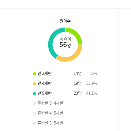
원아수
총 유아
56
명
만 3세반
14
명
25
%
만 4세반
19
명
33.9
%
만 5세반
23
명
41.1
%
혼합반 3~4세반
-
-
혼합반 4~5세반
-
-
혼합반 3~5세반
-
-