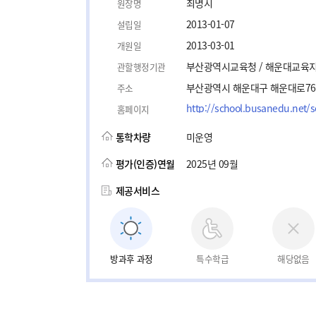
최명시
원장명
2013-01-07
설립일
2013-03-01
개원일
부산광역시교육청 / 해운대교육
관할행정기관
부산광역시 해운대구 해운대로76
주소
http://school.busanedu.net/
홈페이지
통학차량
미운영
평가(인증)연월
2025년 09월
제공서비스
방과후 과정
특수학급
해당없음