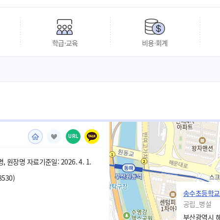
학급·교육
비용·회계
URL
 원장명 자료기준일: 2026. 4. 1.
8530)
송수초등학교
공립_병설
부산광역시 해