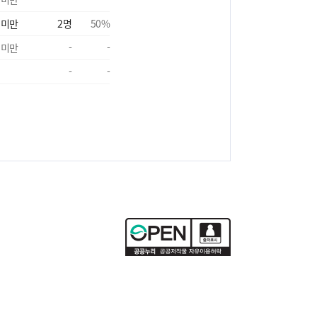
 미만
2
명
50
%
 미만
-
-
-
-