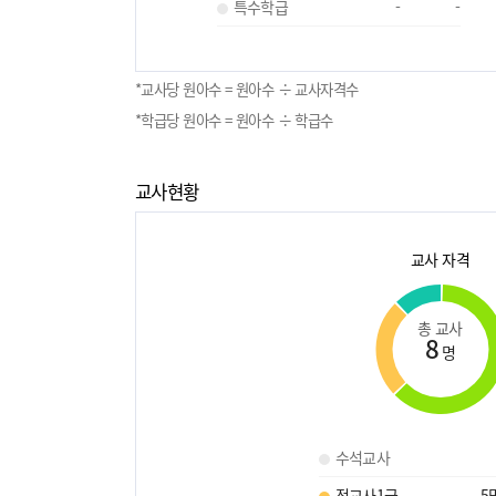
특수학급
-
-
*교사당 원아수 = 원아수 ÷ 교사자격수
*학급당 원아수 = 원아수 ÷ 학급수
교사현황
교사 자격
총 교사
8
명
수석교사
정교사1급
5