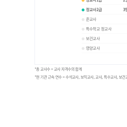
정교사2급
3
준교사
특수학교 정교사
보건교사
영양교사
*총 교사수 = 교사 자격수의 합계
*현 기관 근속 연수 = 수석교사, 보직교사, 교사, 특수교사, 보건