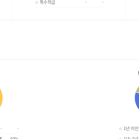
특수학급
-
-
-
-
1년 미만
명
40
%
1년~2년