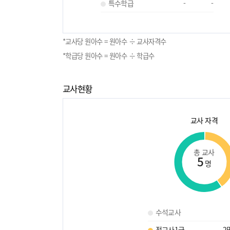
특수학급
-
-
*교사당 원아수 = 원아수 ÷ 교사자격수
*학급당 원아수 = 원아수 ÷ 학급수
교사현황
교사 자격
총 교사
5
명
수석교사
정교사1급
2