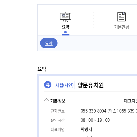
요약
기본현황
요약
요약
양문유치원
유
사립(사인)
기본정보
대표자명,
055-339-8004
(팩스 : 055-339-
전화번호
08 : 00 ~ 19 : 00
운영시간
박병지
대표자명