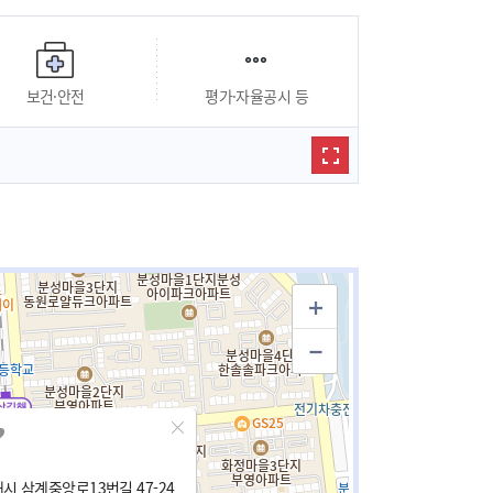
보건·안전
평가·자율공시 등
시 삼계중앙로13번길 47-24