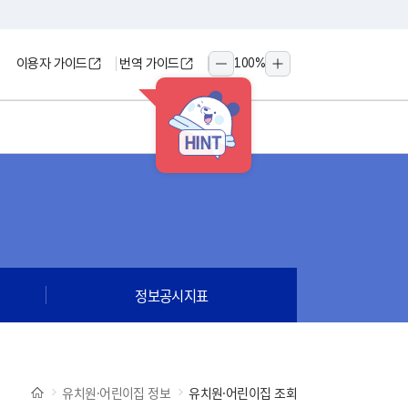
이용자 가이드
번역 가이드
100
%
축소
확대
HINT
정보공시지표
유치원·어린이집 정보
유치원·어린이집 조회