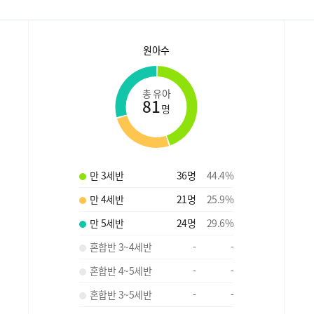
원아수
총 유아
81
명
만 3세반
36
명
44.4
%
만 4세반
21
명
25.9
%
만 5세반
24
명
29.6
%
혼합반 3~4세반
-
-
혼합반 4~5세반
-
-
혼합반 3~5세반
-
-