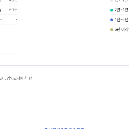
명
60
%
2년~4년
-
-
4년~6년
-
-
6년 이상
-
-
-
-
교사, 영양교사에 한 함