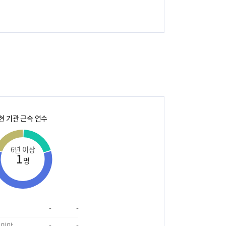
현 기관 근속 연수
6년 이상
1
명
-
-
 미만
-
-