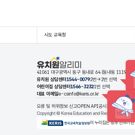
시도 교육청
유치원알리미
41061 대구광역시 동구 동내로 64 (동내동 1119
유치원 상담센터
1544-0079
2번→2번 선택
어린이집 상담센터
1566-3232
1번 선택
대표 이메일
e-csinfo@keris.or.kr
오류 및 허위정보 신고
OPEN API
공시자료 다운로드
HINT
Copyright © Korea Education and Research Informat
KERIS한국교육학술정보원
이 누리집은 정부 산하기관