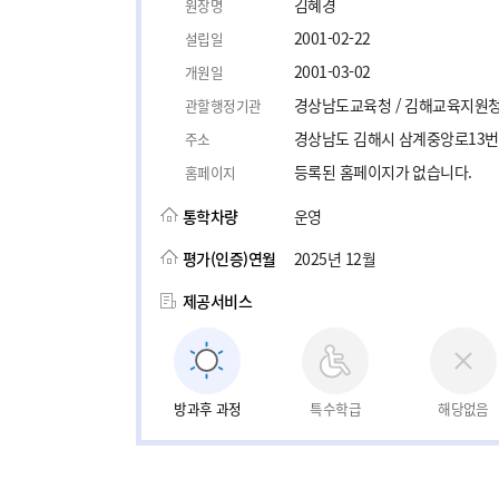
김혜경
원장명
2001-02-22
설립일
2001-03-02
개원일
경상남도교육청 / 김해교육지원
관할행정기관
경상남도 김해시 삼계중앙로13번길
주소
등록된 홈페이지가 없습니다.
홈페이지
통학차량
운영
평가(인증)연월
2025년 12월
제공서비스
방과후 과정
특수학급
해당없음