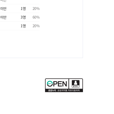
 미만
1
명
20
%
 미만
3
명
60
%
1
명
20
%