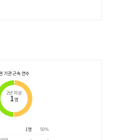
현 기관 근속 연수
2년 이상
1
명
1
명
50
%
 미만
-
-