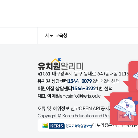
시도 교육청
유치원알리미
41061 대구광역시 동구 동내로 64 (동내동 1119
유치원 상담센터
1544-0079
2번→2번 선택
어린이집 상담센터
1566-3232
1번 선택
대표 이메일
e-csinfo@keris.or.kr
오류 및 허위정보 신고
OPEN API
공시자료 다운로드
HINT
Copyright © Korea Education and Research Informat
KERIS한국교육학술정보원
이 누리집은 정부 산하기관