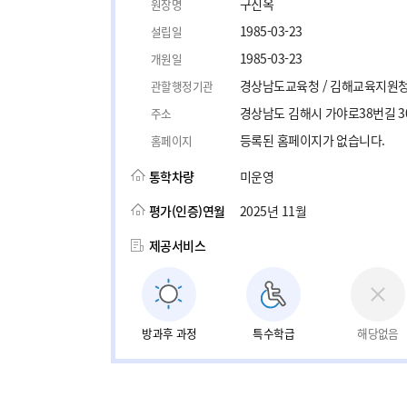
구진옥
원장명
1985-03-23
설립일
1985-03-23
개원일
경상남도교육청 / 김해교육지원
관할행정기관
경상남도 김해시 가야로38번길 3
주소
등록된 홈페이지가 없습니다.
홈페이지
통학차량
미운영
평가(인증)연월
2025년 11월
제공서비스
방과후 과정
특수학급
해당없음