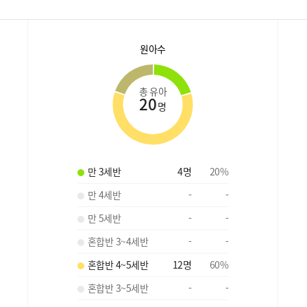
원아수
총 유아
20
명
만 3세반
4
명
20
%
만 4세반
-
-
만 5세반
-
-
혼합반 3~4세반
-
-
혼합반 4~5세반
12
명
60
%
혼합반 3~5세반
-
-