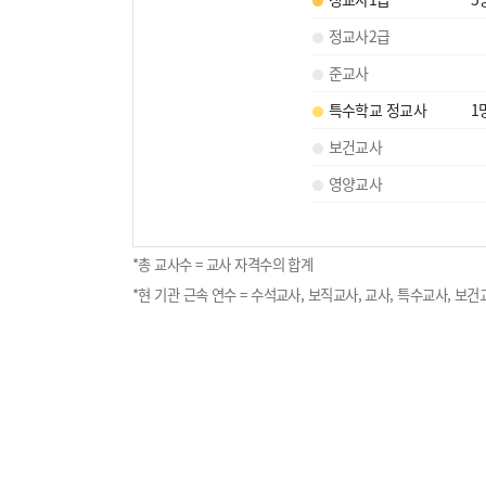
정교사2급
준교사
특수학교 정교사
1
보건교사
영양교사
*총 교사수 = 교사 자격수의 합계
*현 기관 근속 연수 = 수석교사, 보직교사, 교사, 특수교사, 보건