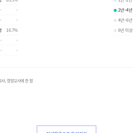
-
-
2년~4년
-
-
4년~6년
명
16.7
%
6년 이상
-
-
-
-
교사, 영양교사에 한 함