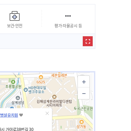
보건·안전
평가·자율공시 등
병설유치원
시 가야로38번길 30