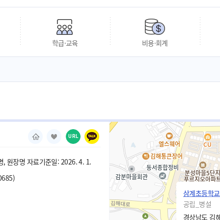
학급·교육
비용·회계
URL
 원장명 자료기준일: 2026. 4. 1.
0685)
삼계초등학교
공립_병설
경상남도 김해