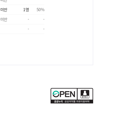
 미만
1
명
50
%
 미만
-
-
-
-