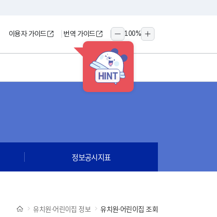
이용자 가이드
번역 가이드
100
%
축소
확대
HINT
정보공시지표
유치원·어린이집 정보
유치원·어린이집 조회