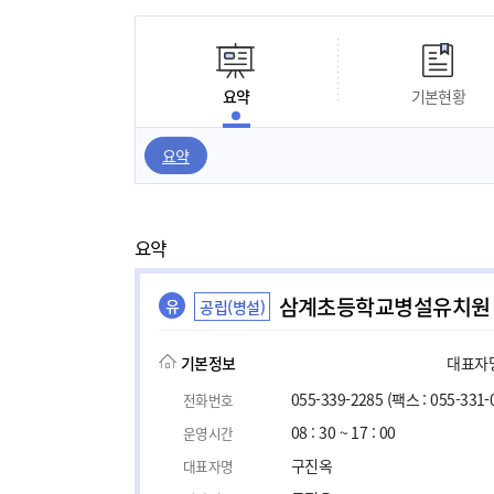
요약
기본현황
요약
요약
삼계초등학교병설유치원
유
공립(병설)
기본정보
대표자명,
055-339-2285
(팩스 : 055-331-
전화번호
08 : 30 ~ 17 : 00
운영시간
구진옥
대표자명