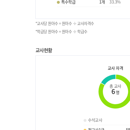
특수학급
1
개
33.3
%
*교사당 원아수 = 원아수 ÷ 교사자격수
*학급당 원아수 = 원아수 ÷ 학급수
교사현황
교사 자격
총 교사
6
명
수석교사
정교사1급
5