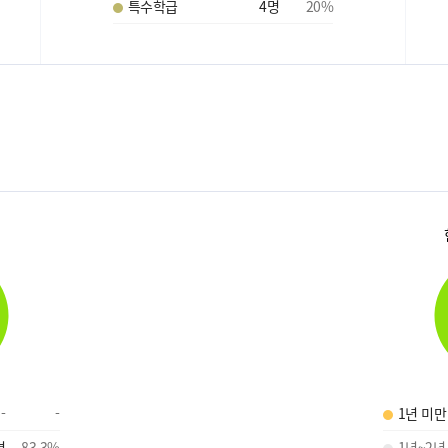
특수학급
4
명
20
%
-
-
1년 미만
명
83.3
%
1년~2년