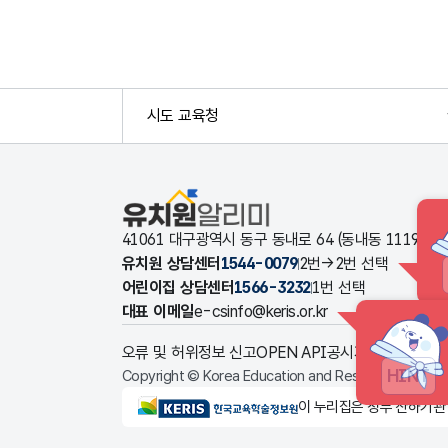
시도 교육청
유치원알리미
41061 대구광역시 동구 동내로 64 (동내동 1119
유치원 상담센터
1544-0079
2번→2번 선택
어린이집 상담센터
1566-3232
1번 선택
대표 이메일
e-csinfo@keris.or.kr
오류 및 허위정보 신고
OPEN API
공시자료 다운로드
HINT
Copyright © Korea Education and Research Informat
KERIS한국교육학술정보원
이 누리집은 정부 산하기관