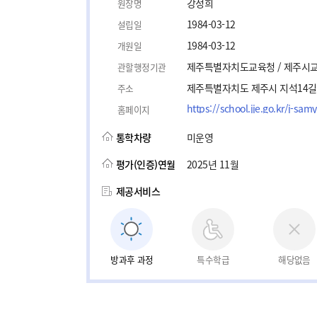
강정희
원장명
1984-03-12
설립일
1984-03-12
개원일
제주특별자치도교육청 / 제주시
관할행정기관
제주특별자치도 제주시 지석14길
주소
https://school.jje.go.kr/j-sam
홈페이지
통학차량
미운영
평가(인증)연월
2025년 11월
제공서비스
방과후 과정
특수학급
해당없음