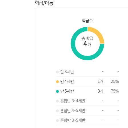
학급/아동
학급수
총 학급
4
개
만 3세반
-
-
만 4세반
1
개
25
%
만 5세반
3
개
75
%
혼합반 3~4세반
-
-
혼합반 4~5세반
-
-
혼합반 3~5세반
-
-