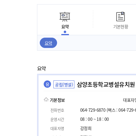
요약
기본현황
요약
요약
삼양초등학교병설유치원
유
공립(병설)
기본정보
대표자명,
064-729-6870
(팩스 : 064-729-
전화번호
08 : 00 ~ 18 : 00
운영시간
강정희
대표자명