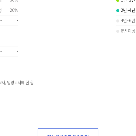
명
20
%
2년~4년
-
-
4년~6년
-
-
6년 이상
-
-
-
-
교사, 영양교사에 한 함