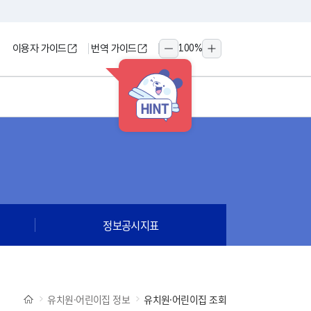
이용자 가이드
번역 가이드
100
%
축소
확대
HINT
정보공시지표
유치원·어린이집 정보
유치원·어린이집 조회