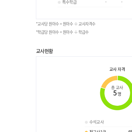
특수학급
-
-
*교사당 원아수 = 원아수 ÷ 교사자격수
*학급당 원아수 = 원아수 ÷ 학급수
교사현황
교사 자격
총 교사
5
명
수석교사
정교사1급
4