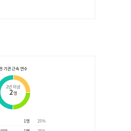
현 기관 근속 연수
2년 이상
2
명
1
명
25
%
 미만
1
명
25
%