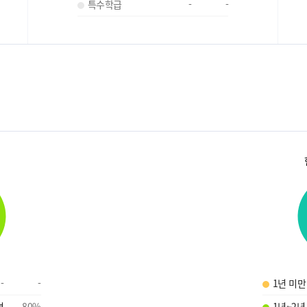
특수학급
-
-
-
-
1년 미만
명
80
%
1년~2년