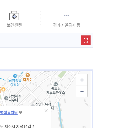
보건·안전
평가·자율공시 등
병설유치원
 제주시 지석14길 7