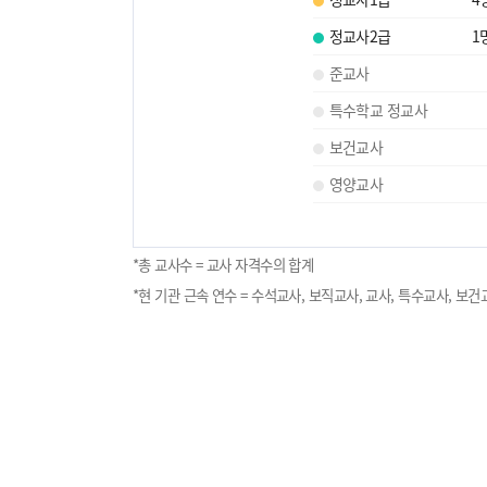
정교사2급
1
준교사
특수학교 정교사
보건교사
영양교사
*총 교사수 = 교사 자격수의 합계
*현 기관 근속 연수 = 수석교사, 보직교사, 교사, 특수교사, 보건