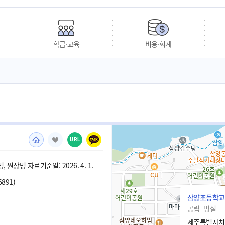
학급·교육
비용·회계
URL
 원장명 자료기준일: 2026. 4. 1.
6891)
삼양초등학교
공립_병설
제주특별자치도