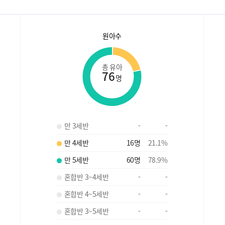
원아수
총 유아
76
명
만 3세반
-
-
만 4세반
16
명
21.1
%
만 5세반
60
명
78.9
%
혼합반 3~4세반
-
-
혼합반 4~5세반
-
-
혼합반 3~5세반
-
-