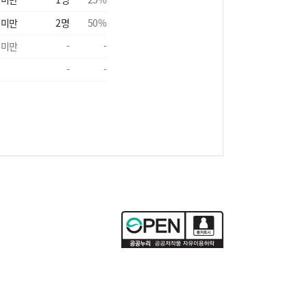
 미만
2
명
50
%
 미만
-
-
-
-