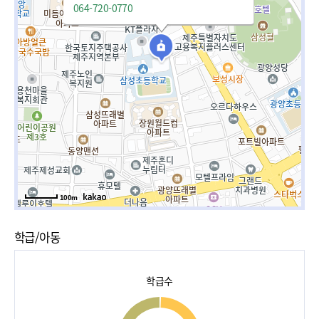
064-720-0770
100m
학급/아동
학급수