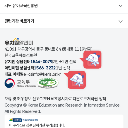
시도 유아교육진흥원
관련기관 바로가기
유치원알리미
41061 대구광역시 동구 동내로 64 (동내동 1119번지)
한국교육학술정보원
유치원 상담센터
1544-0079
2번→2번 선택
HINT
어린이집 상담센터
1566-3232
1번 선택
대표 이메일
e-csinfo@keris.or.kr
HINT
오류 및 허위정보 신고
OPEN API
공시자료 다운로드
저작권 정책
Copyright © Korea Education and Research Information Service.
All Rights Reserved.
KERIS한국교육학술정보원
이 누리집은 정부 산하기관 누리집입니다.