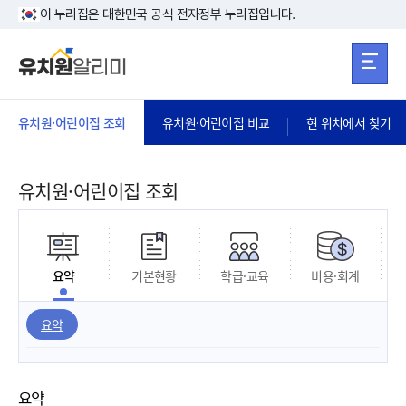
본문 바로가기
주메뉴 바로가
본문 바로가기
이 누리집은 대한민국 공식 전자정부 누리집입니다.
유치원·어린이집 조회
유치원·어린이집 비교
현 위치에서 찾기
유치원·어린이집 조회
요약
기본현황
학급·교육
비용·회계
요약
요약