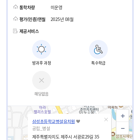
통학차량
미운영
평가(인증)연월
2025년 08월
제공서비스
방과후 과정
특수학급
해당없음
삼성초등학교병설유치원
공립_병설
제주특별자치도 제주시 서광로29길 35