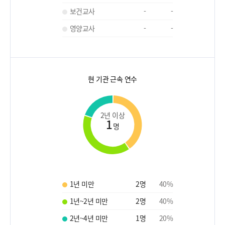
보건교사
-
-
영양교사
-
-
현 기관 근속 연수
2년 이상
1
명
1년 미만
2
명
40
%
1년~2년 미만
2
명
40
%
2년~4년 미만
1
명
20
%