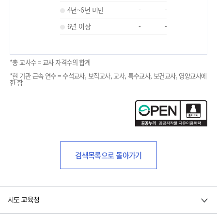
4년~6년 미만
-
-
6년 이상
-
-
*총 교사수 = 교사 자격수의 합계
*현 기관 근속 연수 = 수석교사, 보직교사, 교사, 특수교사, 보건교사, 영양교사에
한 함
검색목록으로 돌아가기
시도 교육청