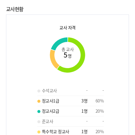
교사현황
교사 자격
총 교사
5
명
수석교사
-
-
정교사1급
3
명
60
%
정교사2급
1
명
20
%
준교사
-
-
특수학교 정교사
1
명
20
%