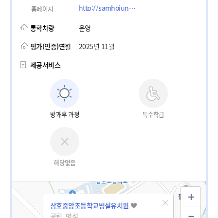
http://samhojungang.es.jne.kr/
홈페이지
통학차량
운영
평가(인증)연월
2025년 11월
제공서비스
방과후 과정
특수학급
해당없음
삼호중앙초등학교병설유치원
공립_병설