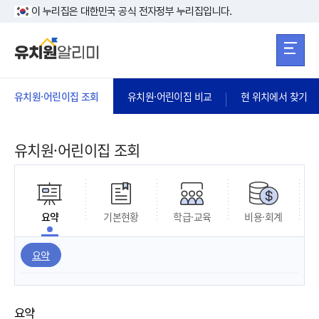
본문 바로가기
주메뉴 바로가
본문 바로가기
이 누리집은 대한민국 공식 전자정부 누리집입니다.
유치원·어린이집 조회
유치원·어린이집 비교
현 위치에서 찾기
유치원·어린이집 조회
요약
기본현황
학급·교육
비용·회계
요약
요약