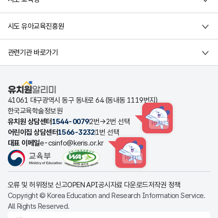
시도 유아교육진흥원
관련기관 바로가기
유치원알리미
41061 대구광역시 동구 동내로 64 (동내동 1119번지)
한국교육학술정보원
유치원 상담센터
1544-0079
2번→2번 선택
HINT
어린이집 상담센터
1566-3232
1번 선택
대표 이메일
e-csinfo@keris.or.kr
HINT
오류 및 허위정보 신고
OPEN API
공시자료 다운로드
저작권 정책
Copyright © Korea Education and Research Information Service.
All Rights Reserved.