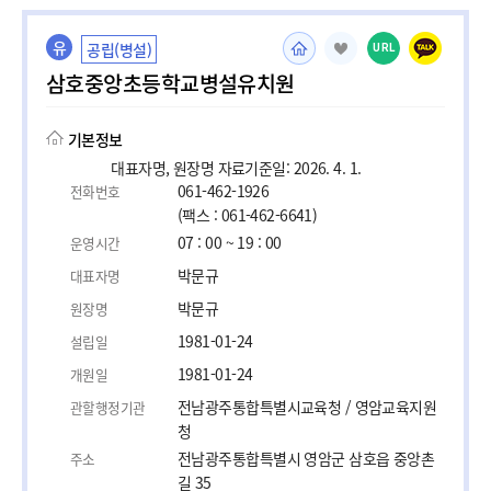
유
공립(병설)
URL
삼호중앙초등학교병설유치원
기본정보
대표자명, 원장명 자료기준일: 2026. 4. 1.
061-462-1926
전화번호
(팩스 : 061-462-6641)
07 : 00 ~ 19 : 00
운영시간
박문규
대표자명
박문규
원장명
1981-01-24
설립일
1981-01-24
개원일
전남광주통합특별시교육청 / 영암교육지원
관할행정기관
청
전남광주통합특별시 영암군 삼호읍 중앙촌
주소
길 35