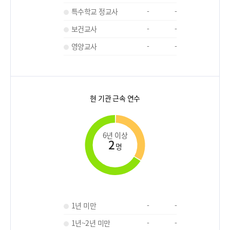
특수학교 정교사
-
-
보건교사
-
-
영양교사
-
-
현 기관 근속 연수
6년 이상
2
명
1년 미만
-
-
1년~2년 미만
-
-