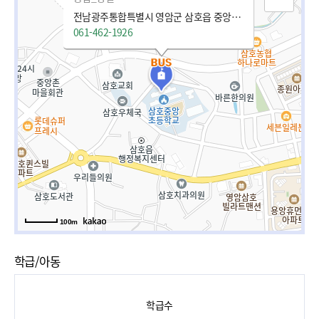
전남광주통합특별시 영암군 삼호읍 중앙촌길 35
061-462-1926
100m
학급/아동
학급수