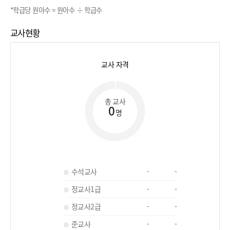
*학급당 원아수 = 원아수 ÷ 학급수
교사현황
교사 자격
총 교사
0
명
수석교사
-
-
정교사1급
-
-
정교사2급
-
-
준교사
-
-