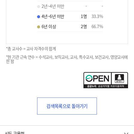
2년~4년 미만
-
-
4년~6년 미만
1
명
33.3
%
6년 이상
2
명
66.7
%
*총 교사수 = 교사 자격수의 합계
*현 기관 근속 연수 = 수석교사, 보직교사, 교사, 특수교사, 보건교사, 영양교사에
한 함
검색목록으로 돌아가기
시도 교육청