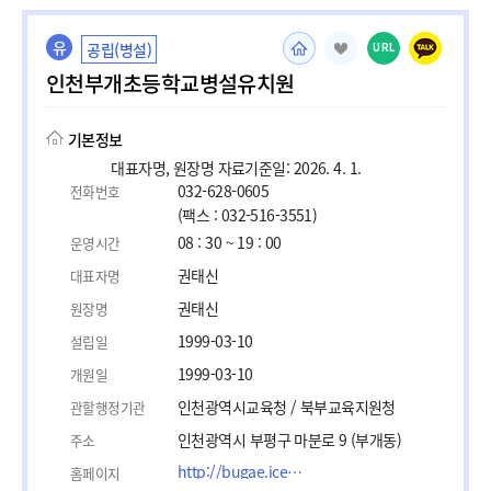
유
공립(병설)
URL
인천부개초등학교병설유치원
기본정보
대표자명, 원장명 자료기준일: 2026. 4. 1.
032-628-0605
전화번호
(팩스 : 032-516-3551)
08 : 30 ~ 19 : 00
운영시간
권태신
대표자명
권태신
원장명
1999-03-10
설립일
1999-03-10
개원일
인천광역시교육청 / 북부교육지원청
관할행정기관
인천광역시 부평구 마분로 9 (부개동)
주소
http://bugae.icees.kr
홈페이지