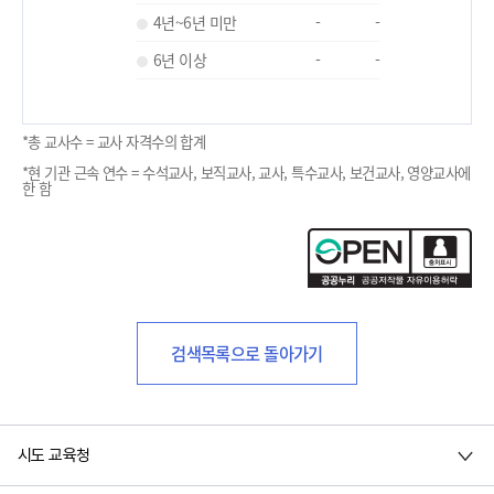
4년~6년 미만
-
-
6년 이상
-
-
*총 교사수 = 교사 자격수의 합계
*현 기관 근속 연수 = 수석교사, 보직교사, 교사, 특수교사, 보건교사, 영양교사에
한 함
검색목록으로 돌아가기
시도 교육청