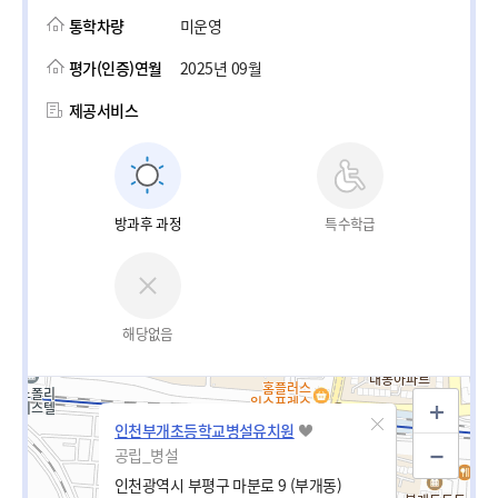
통학차량
미운영
평가(인증)연월
2025년 09월
제공서비스
방과후 과정
특수학급
해당없음
인천부개초등학교병설유치원
공립_병설
인천광역시 부평구 마분로 9 (부개동)