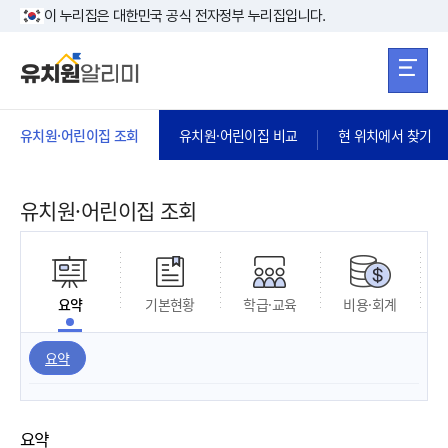
본문 바로가기
주메뉴 바로가
본문 바로가기
이 누리집은 대한민국 공식 전자정부 누리집입니다.
유치원·어린이집 조회
유치원·어린이집 비교
현 위치에서 찾기
유치원·어린이집 조회
요약
기본현황
학급·교육
비용·회계
요약
요약