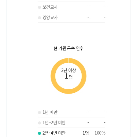
보건교사
-
-
영양교사
-
-
현 기관 근속 연수
2년 이상
1
명
1년 미만
-
-
1년~2년 미만
-
-
2년~4년 미만
1
명
100
%