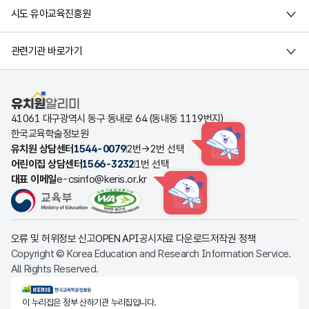
시도 유아교육진흥원
관련기관 바로가기
유치원알리미
41061 대구광역시 동구 동내로 64 (동내동 1119번지)
한국교육학술정보원
유치원 상담센터
1544-0079
2번→2번 선택
HINT
어린이집 상담센터
1566-3232
1번 선택
대표 이메일
e-csinfo@keris.or.kr
HINT
오류 및 허위정보 신고
OPEN API
공시자료 다운로드
저작권 정책
Copyright © Korea Education and Research Information Service.
All Rights Reserved.
KERIS한국교육학술정보원
이 누리집은 정부 산하기관 누리집입니다.