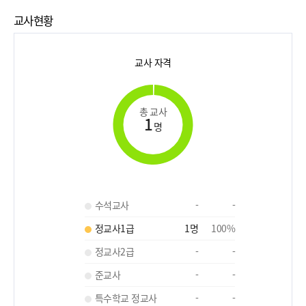
교사현황
교사 자격
총 교사
1
명
수석교사
-
-
정교사1급
1
명
100
%
정교사2급
-
-
준교사
-
-
특수학교 정교사
-
-