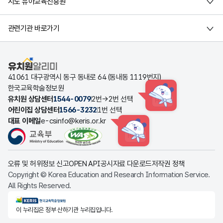
시도 유아교육진흥원
관련기관 바로가기
유치원알리미
41061 대구광역시 동구 동내로 64 (동내동 1119번지)
한국교육학술정보원
유치원 상담센터
1544-0079
2번→2번 선택
HINT
어린이집 상담센터
1566-3232
1번 선택
대표 이메일
e-csinfo@keris.or.kr
HINT
오류 및 허위정보 신고
OPEN API
공시자료 다운로드
저작권 정책
Copyright © Korea Education and Research Information Service.
All Rights Reserved.
KERIS한국교육학술정보원
이 누리집은 정부 산하기관 누리집입니다.