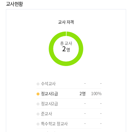
교사현황
교사 자격
총 교사
2
명
수석교사
-
-
정교사1급
2
명
100
%
정교사2급
-
-
준교사
-
-
특수학교 정교사
-
-