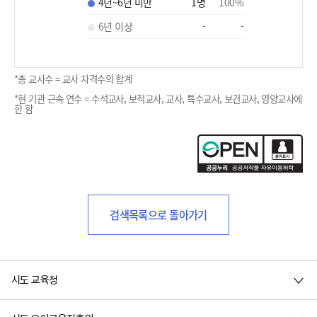
4년~6년 미만
1
명
100
%
6년 이상
-
-
*총 교사수 = 교사 자격수의 합계
*현 기관 근속 연수 = 수석교사, 보직교사, 교사, 특수교사, 보건교사, 영양교사에
한 함
검색목록으로 돌아가기
시도 교육청