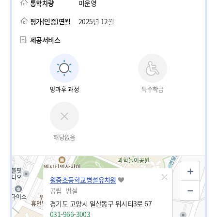
통학차량
미운영
평가(인증)연월
2025년 12월
제공서비스
방과후 과정
특수학급
해당없음
원중초등학교병설유치원
공립_병설
경기도 고양시 일산동구 위시티3로 67
031-966-3003