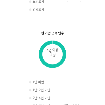
보건교사
-
-
영양교사
-
-
현 기관 근속 연수
4년 이상
1
명
1년 미만
-
-
1년~2년 미만
-
-
2년~4년 미만
-
-