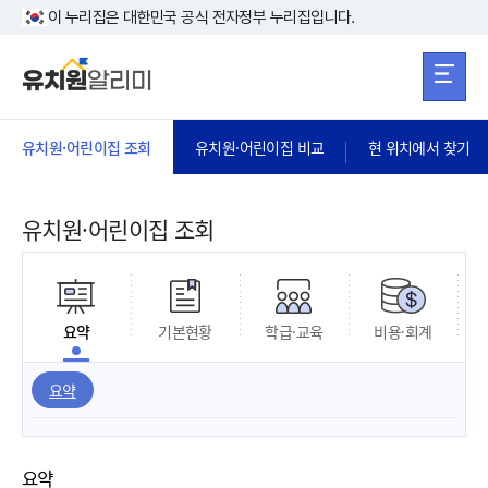
본문 바로가기
주메뉴 바로가
본문 바로가기
이 누리집은 대한민국 공식 전자정부 누리집입니다.
유치원·어린이집 조회
유치원·어린이집 비교
현 위치에서 찾기
유치원·어린이집 조회
요약
기본현황
학급·교육
비용·회계
요약
요약