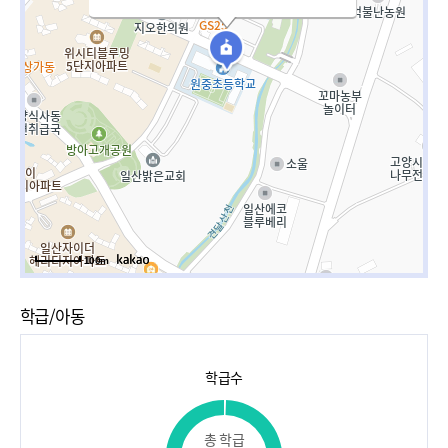
100m
학급/아동
학급수
총 학급