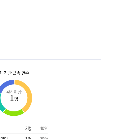
현 기관 근속 연수
4년 이상
1
명
2
명
40
%
 미만
1
명
20
%