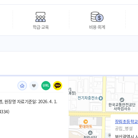
학급·교육
비용·회계
URL
 원장명 자료기준일: 2026. 4. 1.
4334)
장림초등학교
공립_병설
부산광역시 사