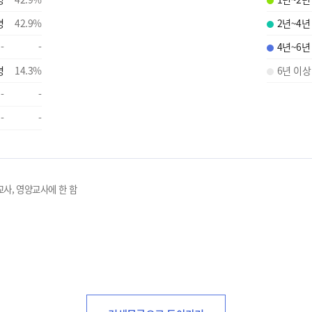
명
42.9
%
2년~4년
-
-
4년~6년
명
14.3
%
6년 이상
-
-
-
-
교사, 영양교사에 한 함