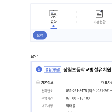
요약
기본현황
요약
요약
장림초등학교병설유치원
유
공립(병설)
기본정보
대표자명,
051-261-8475
(팩스 : 051-261-
전화번호
07 : 00 ~ 18 : 00
운영시간
박태응
대표자명