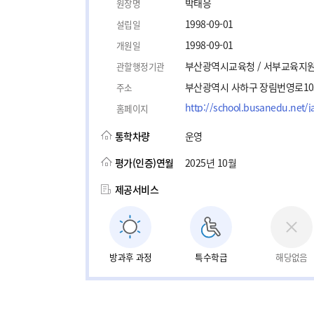
박태응
원장명
1998-09-01
설립일
1998-09-01
개원일
부산광역시교육청 / 서부교육지
관할행정기관
부산광역시 사하구 장림번영로103
주소
http://school.busanedu.net/j
홈페이지
통학차량
운영
평가(인증)연월
2025년 10월
제공서비스
방과후 과정
특수학급
해당없음