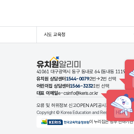
시도 교육청
유치원알리미
41061 대구광역시 동구 동내로 64 (동내동 1119
유치원 상담센터
1544-0079
2번→2번 선택
어린이집 상담센터
1566-3232
1번 선택
대표 이메일
e-csinfo@keris.or.kr
오류 및 허위정보 신고
OPEN API
공시자료 다운로드
HINT
Copyright © Korea Education and Research Informat
KERIS한국교육학술정보원
이 누리집은 정부 산하기관