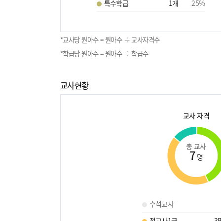
특수학급
1
개
25
%
*교사당 원아수 = 원아수 ÷ 교사자격수
*학급당 원아수 = 원아수 ÷ 학급수
교사현황
교사 자격
총 교사
7
명
수석교사
정교사1급
3