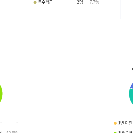
특수학급
2
명
7.7
%
-
-
1년 미만
명
42.9
%
1년~2년