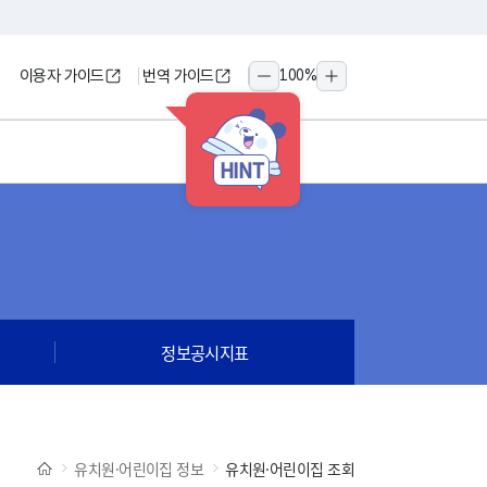
이용자 가이드
번역 가이드
100
%
축소
확대
HINT
정보공시지표
유치원·어린이집 정보
유치원·어린이집 조회