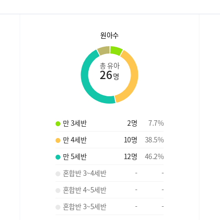
원아수
총 유아
26
명
만 3세반
2
명
7.7
%
만 4세반
10
명
38.5
%
만 5세반
12
명
46.2
%
혼합반 3~4세반
-
-
혼합반 4~5세반
-
-
혼합반 3~5세반
-
-