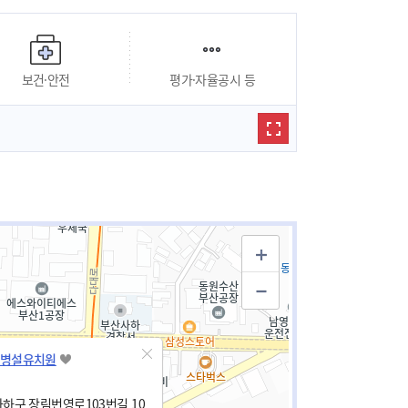
보건·안전
평가·자율공시 등
병설유치원
하구 장림번영로103번길 10