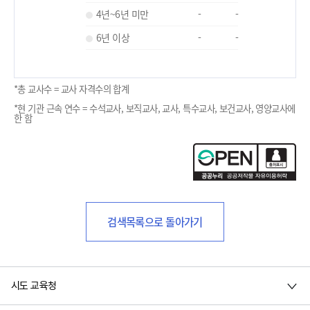
4년~6년 미만
-
-
6년 이상
-
-
*총 교사수 = 교사 자격수의 합계
*현 기관 근속 연수 = 수석교사, 보직교사, 교사, 특수교사, 보건교사, 영양교사에
한 함
검색목록으로 돌아가기
시도 교육청