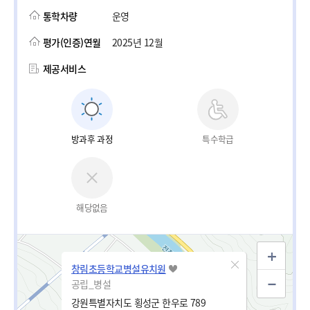
통학차량
운영
평가(인증)연월
2025년 12월
제공서비스
방과후 과정
특수학급
해당없음
창림초등학교병설유치원
공립_병설
강원특별자치도 횡성군 한우로 789