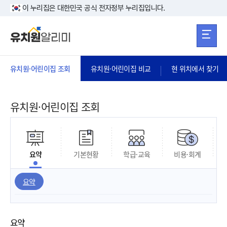
본문 바로가기
주메뉴 바로가
본문 바로가기
이 누리집은 대한민국 공식 전자정부 누리집입니다.
유치원·어린이집 조회
유치원·어린이집 비교
현 위치에서 찾기
유치원·어린이집 조회
요약
기본현황
학급·교육
비용·회계
요약
요약