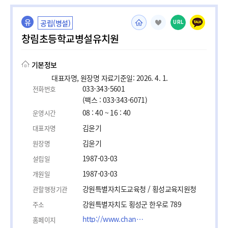
유
공립(병설)
URL
창림초등학교병설유치원
기본정보
대표자명, 원장명 자료기준일: 2026. 4. 1.
033-343-5601
전화번호
(팩스 : 033-343-6071)
08 : 40 ~ 16 : 40
운영시간
김윤기
대표자명
김윤기
원장명
1987-03-03
설립일
1987-03-03
개원일
강원특별자치도교육청 / 횡성교육지원청
관할행정기관
강원특별자치도 횡성군 한우로 789
주소
http://www.changrim.es.kr
홈페이지