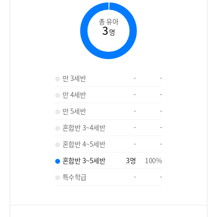
총 유아
3
명
만 3세반
-
-
만 4세반
-
-
만 5세반
-
-
혼합반 3~4세반
-
-
혼합반 4~5세반
-
-
혼합반 3~5세반
3
명
100
%
특수학급
-
-