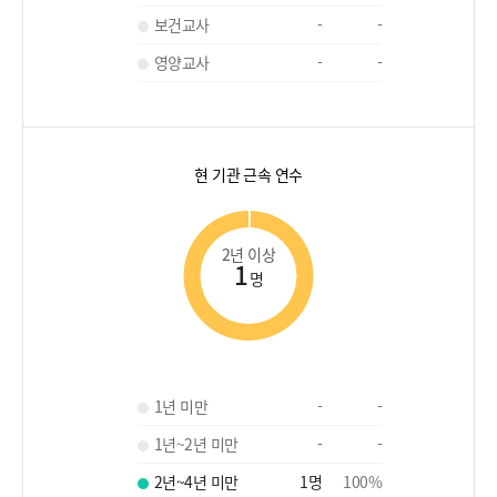
보건교사
-
-
영양교사
-
-
현 기관 근속 연수
2년 이상
1
명
1년 미만
-
-
1년~2년 미만
-
-
2년~4년 미만
1
명
100
%