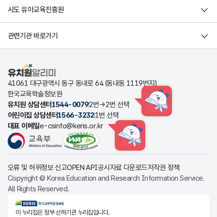
시도 유아교육진흥원
관련기관 바로가기
유치원알리미
41061 대구광역시 동구 동내로 64 (동내동 1119번지)
한국교육학술정보원
유치원 상담센터
1544-0079
2번→2번 선택
HINT
어린이집 상담센터
1566-3232
1번 선택
대표 이메일
e-csinfo@keris.or.kr
HINT
오류 및 허위정보 신고
OPEN API
공시자료 다운로드
저작권 정책
Copyright © Korea Education and Research Information Service.
All Rights Reserved.
KERIS한국교육학술정보원
이 누리집은 정부 산하기관 누리집입니다.