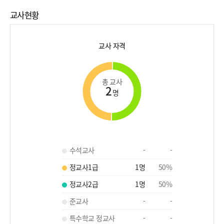
교사현황
교사 자격
총 교사
2
명
수석교사
-
-
정교사1급
1
명
50
%
정교사2급
1
명
50
%
준교사
-
-
특수학교 정교사
-
-