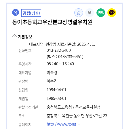
유
공립(병설)
URL
동이초등학교우산분교장병설유치원
기본정보
대표자명, 원장명 자료기준일: 2026. 4. 1.
043-732-3400
전화번호
(팩스 : 043-733-5451)
08 : 40 ~ 16 : 40
운영시간
이숙경
대표자명
이숙경
원장명
1994-04-01
설립일
1985-03-01
개원일
충청북도교육청 / 옥천교육지원청
관할행정기관
충청북도 옥천군 동이면 우산로2길 23
주소
http://www.tongi.es.kr
홈페이지