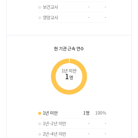
보건교사
-
-
영양교사
-
-
현 기관 근속 연수
1년 미만
1
명
1년 미만
1
명
100
%
1년~2년 미만
-
-
2년~4년 미만
-
-