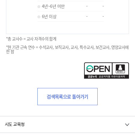
4년~6년 미만
-
-
6년 이상
-
-
*총 교사수 = 교사 자격수의 합계
*현 기관 근속 연수 = 수석교사, 보직교사, 교사, 특수교사, 보건교사, 영양교사에
한 함
검색목록으로 돌아가기
시도 교육청