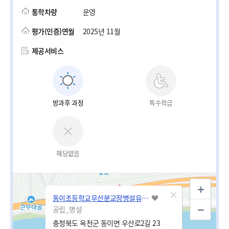
통학차량
운영
평가(인증)연월
2025년 11월
제공서비스
방과후 과정
특수학급
해당없음
동이초등학교우산분교장병설유치원
공립_병설
충청북도 옥천군 동이면 우산로2길 23