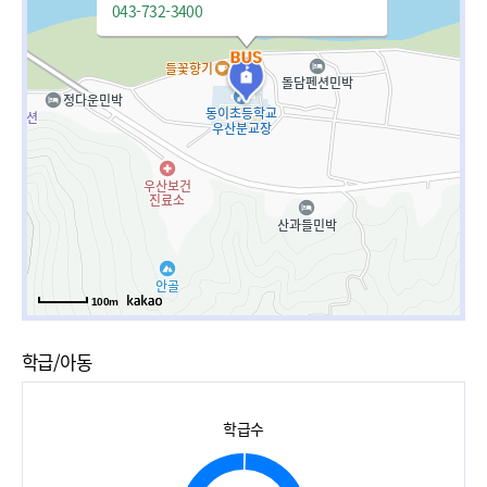
043-732-3400
100m
학급/아동
학급수