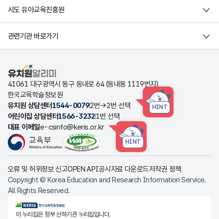
시도 유아교육진흥원
관련기관 바로가기
유치원알리미
41061 대구광역시 동구 동내로 64 (동내동 1119번지)
한국교육학술정보원
유치원 상담센터
1544-0079
2번→2번 선택
HINT
어린이집 상담센터
1566-3232
1번 선택
대표 이메일
e-csinfo@keris.or.kr
HINT
오류 및 허위정보 신고
OPEN API
공시자료 다운로드
저작권 정책
Copyright © Korea Education and Research Information Service.
All Rights Reserved.
KERIS한국교육학술정보원
이 누리집은 정부 산하기관 누리집입니다.