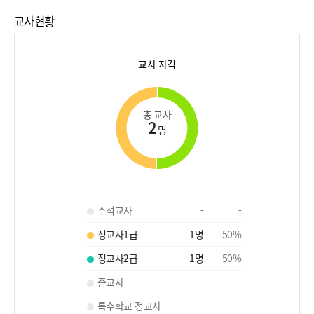
교사현황
교사 자격
총 교사
2
명
수석교사
-
-
정교사1급
1
명
50
%
정교사2급
1
명
50
%
준교사
-
-
특수학교 정교사
-
-