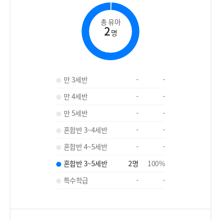
총 유아
2
명
만 3세반
-
-
만 4세반
-
-
만 5세반
-
-
혼합반 3~4세반
-
-
혼합반 4~5세반
-
-
혼합반 3~5세반
2
명
100
%
특수학급
-
-