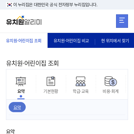
본문 바로가기
주메뉴 바로가
본문 바로가기
이 누리집은 대한민국 공식 전자정부 누리집입니다.
유치원·어린이집 조회
유치원·어린이집 비교
현 위치에서 찾기
유치원·어린이집 조회
요약
기본현황
학급·교육
비용·회계
요약
요약