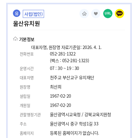
유
사립(법인)
URL
울산유치원
기본정보
대표자명, 원장명 자료기준일: 2026. 4. 1.
052-281-1322
전화번호
(팩스 : 052-281-1323)
07 : 30 ~ 19 : 30
운영시간
천주교 부산교구 유지재단
대표자명
최선희
원장명
1967-02-20
설립일
1967-02-20
개원일
울산광역시교육청 / 강북교육지원청
관할행정기관
울산광역시 중구 학성1길 33
주소
등록된 홈페이지가 없습니다.
홈페이지