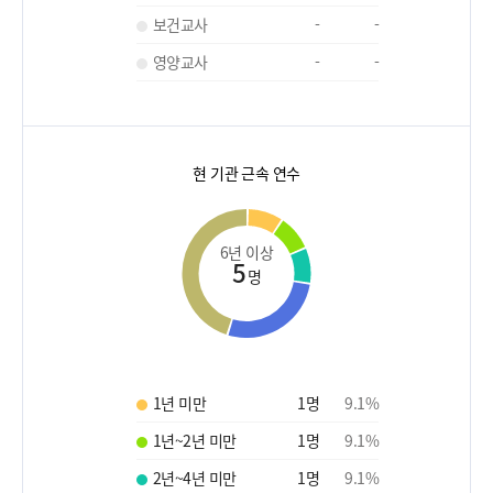
보건교사
-
-
영양교사
-
-
현 기관 근속 연수
6년 이상
5
명
1년 미만
1
명
9.1
%
1년~2년 미만
1
명
9.1
%
2년~4년 미만
1
명
9.1
%