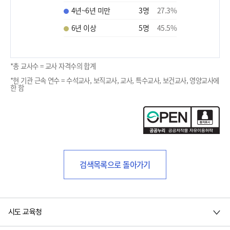
4년~6년 미만
3
명
27.3
%
6년 이상
5
명
45.5
%
*총 교사수 = 교사 자격수의 합계
*현 기관 근속 연수 = 수석교사, 보직교사, 교사, 특수교사, 보건교사, 영양교사에
한 함
검색목록으로 돌아가기
시도 교육청