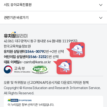
시도 유아교육진흥원
관련기관 바로가기
유치원알리미
41061 대구광역시 동구 동내로 64 (동내동 1119번지)
한국교육학술정보원
유치원 상담센터
1544-0079
2번→2번 선택
HINT
어린이집 상담센터
1566-3232
1번 선택
대표 이메일
e-csinfo@keris.or.kr
HINT
오류 및 허위정보 신고
OPEN API
공시자료 다운로드
저작권 정책
Copyright © Korea Education and Research Information Service.
All Rights Reserved.
KERIS한국교육학술정보원
이 누리집은 정부 산하기관 누리집입니다.