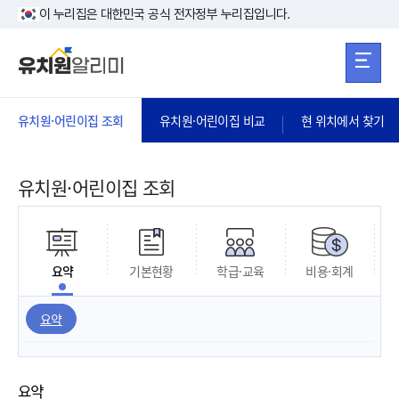
본문 바로가기
주메뉴 바로가
본문 바로가기
이 누리집은 대한민국 공식 전자정부 누리집입니다.
유치원·어린이집 조회
유치원·어린이집 비교
현 위치에서 찾기
유치원·어린이집 조회
요약
기본현황
학급·교육
비용·회계
요약
요약