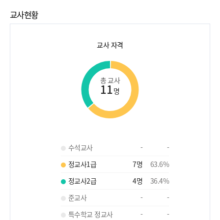
교사현황
교사 자격
총 교사
11
명
수석교사
-
-
정교사1급
7
명
63.6
%
정교사2급
4
명
36.4
%
준교사
-
-
특수학교 정교사
-
-