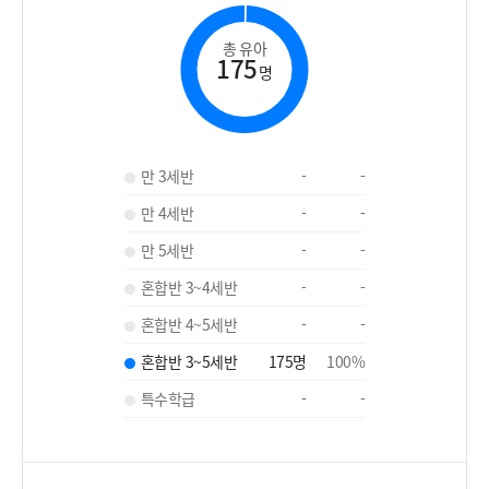
총 유아
175
명
만 3세반
-
-
만 4세반
-
-
만 5세반
-
-
혼합반 3~4세반
-
-
혼합반 4~5세반
-
-
혼합반 3~5세반
175
명
100
%
특수학급
-
-