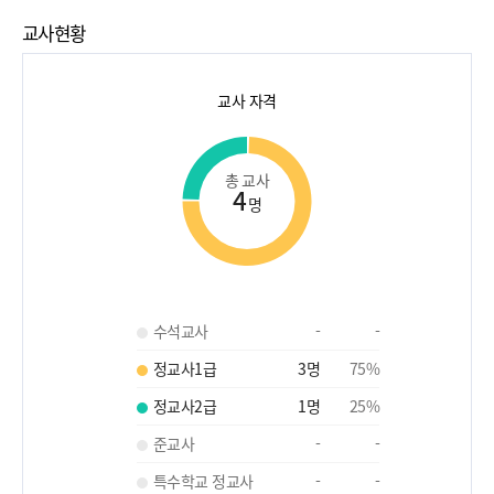
교사현황
교사 자격
총 교사
4
명
수석교사
-
-
정교사1급
3
명
75
%
정교사2급
1
명
25
%
준교사
-
-
특수학교 정교사
-
-