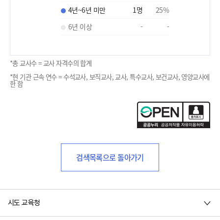
4년~6년 미만
1
명
25
%
6년 이상
-
-
*총 교사수 = 교사 자격수의 합계
*현 기관 근속 연수 = 수석교사, 보직교사, 교사, 특수교사, 보건교사, 영양교사에
한 함
검색목록으로 돌아가기
시도 교육청