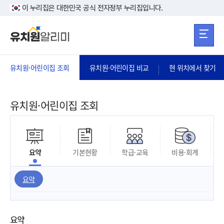
본문 바로가기
주메뉴 바로가
본문 바로가기
이 누리집은 대한민국 공식 전자정부 누리집입니다.
유치원·어린이집 조회
유치원·어린이집 비교
현 위치에서 찾기
유치원·어린이집 조회
요약
기본현황
학급·교육
비용·회계
요약
요약