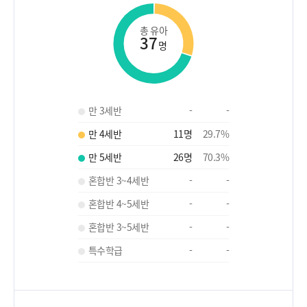
총 유아
37
명
만 3세반
-
-
만 4세반
11
명
29.7
%
만 5세반
26
명
70.3
%
혼합반 3~4세반
-
-
혼합반 4~5세반
-
-
혼합반 3~5세반
-
-
특수학급
-
-