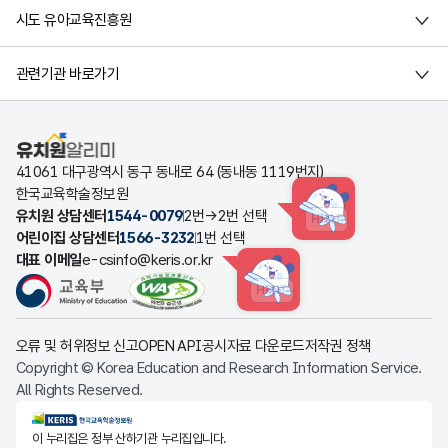
시도 유아교육진흥원
관련기관 바로가기
유치원알리미
41061 대구광역시 동구 동내로 64 (동내동 1119번지)
한국교육학술정보원
유치원 상담센터
1544-0079
2번→2번 선택
HINT
어린이집 상담센터
1566-3232
1번 선택
대표 이메일
e-csinfo@keris.or.kr
HINT
오류 및 허위정보 신고
OPEN API
공시자료 다운로드
저작권 정책
Copyright © Korea Education and Research Information Service.
All Rights Reserved.
KERIS한국교육학술정보원
이 누리집은 정부 산하기관 누리집입니다.