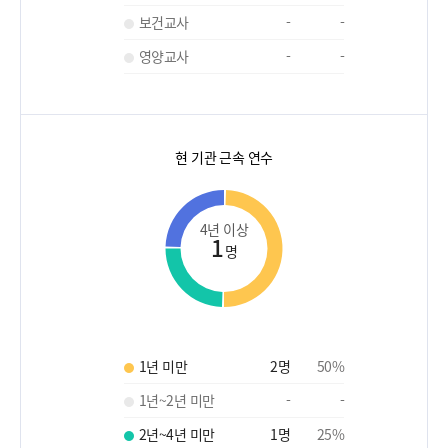
보건교사
-
-
영양교사
-
-
현 기관 근속 연수
4년 이상
1
명
1년 미만
2
명
50
%
1년~2년 미만
-
-
2년~4년 미만
1
명
25
%