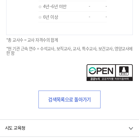
4년~6년 미만
-
-
6년 이상
-
-
*총 교사수 = 교사 자격수의 합계
*현 기관 근속 연수 = 수석교사, 보직교사, 교사, 특수교사, 보건교사, 영양교사에
한 함
검색목록으로 돌아가기
시도 교육청