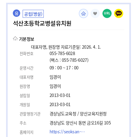
유
공립(병설)
URL
석산초등학교병설유치원
기본정보
대표자명, 원장명 자료기준일: 2026. 4. 1.
055-785-6028
전화번호
(팩스 : 055-785-6027)
09 : 00 ~ 17 : 00
운영시간
임경미
대표자명
임경미
원장명
2013-03-01
설립일
2013-03-01
개원일
경상남도교육청 / 양산교육지원청
관할행정기관
경상남도 양산시 동면 금오16길 105
주소
https://seoksan-p.gne.go.kr/seoksan-p/main.do
홈페이지