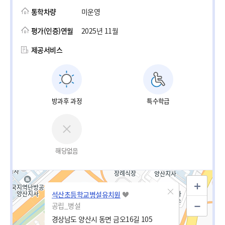
통학차량
미운영
평가(인증)연월
2025년 11월
제공서비스
방과후 과정
특수학급
해당없음
석산초등학교병설유치원
공립_병설
경상남도 양산시 동면 금오16길 105