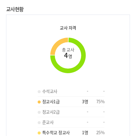
교사현황
교사 자격
총 교사
4
명
수석교사
-
-
정교사1급
3
명
75
%
정교사2급
-
-
준교사
-
-
특수학교 정교사
1
명
25
%