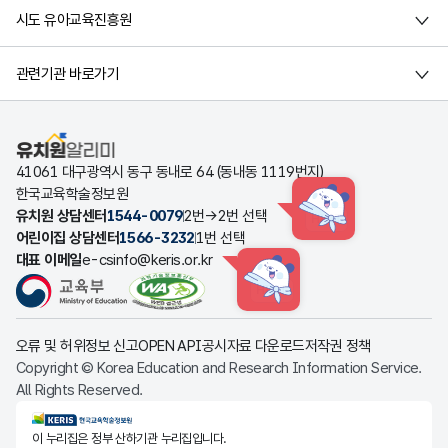
시도 유아교육진흥원
관련기관 바로가기
유치원알리미
41061 대구광역시 동구 동내로 64 (동내동 1119번지)
한국교육학술정보원
유치원 상담센터
1544-0079
2번→2번 선택
HINT
어린이집 상담센터
1566-3232
1번 선택
대표 이메일
e-csinfo@keris.or.kr
HINT
오류 및 허위정보 신고
OPEN API
공시자료 다운로드
저작권 정책
Copyright © Korea Education and Research Information Service.
All Rights Reserved.
KERIS한국교육학술정보원
이 누리집은 정부 산하기관 누리집입니다.