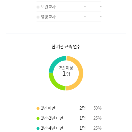
보건교사
-
-
영양교사
-
-
현 기관 근속 연수
2년 이상
1
명
1년 미만
2
명
50
%
1년~2년 미만
1
명
25
%
2년~4년 미만
1
명
25
%