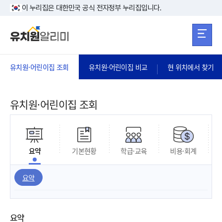
본문 바로가기
주메뉴 바로가
본문 바로가기
이 누리집은 대한민국 공식 전자정부 누리집입니다.
유치원·어린이집 조회
유치원·어린이집 비교
현 위치에서 찾기
유치원·어린이집 조회
요약
기본현황
학급·교육
비용·회계
요약
요약