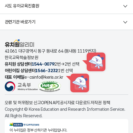
시도 유아교육진흥원
관련기관 바로가기
유치원알리미
41061 대구광역시 동구 동내로 64 (동내동 1119번지)
한국교육학술정보원
유치원 상담센터
1544-0079
2번→2번 선택
HINT
어린이집 상담센터
1566-3232
1번 선택
대표 이메일
e-csinfo@keris.or.kr
HINT
오류 및 허위정보 신고
OPEN API
공시자료 다운로드
저작권 정책
Copyright © Korea Education and Research Information Service.
All Rights Reserved.
KERIS한국교육학술정보원
이 누리집은 정부 산하기관 누리집입니다.