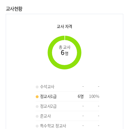
교사현황
교사 자격
총 교사
6
명
수석교사
-
-
정교사1급
6
명
100
%
정교사2급
-
-
준교사
-
-
특수학교 정교사
-
-