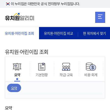
본문 바로가기
주메뉴 바로가
본문 바로가기
이 누리집은 대한민국 공식 전자정부 누리집입니다.
유치원·어린이집 조회
유치원·어린이집 비교
현 위치에서 찾기
유치원·어린이집 조회
요약
기본현황
학급·교육
비용·회계
요약
요약