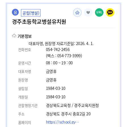
유
공립(병설)
URL
경주초등학교병설유치원
기본정보
대표자명, 원장명 자료기준일: 2026. 4. 1.
054-742-2456
전화번호
(팩스 : 054-773-3999)
08 : 00 ~ 19 : 00
운영시간
금영휴
대표자명
금영휴
원장명
1984-03-10
설립일
1984-03-10
개원일
경상북도교육청 / 경주교육지원청
관할행정기관
경상북도 경주시 충효2길 20
주소
https://school.gyo6.net/gyeongjues/main.do?sysId=gyeongjues
홈페이지