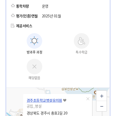
통학차량
운영
평가(인증)연월
2025년 01월
제공서비스
방과후 과정
특수학급
해당없음
경주초등학교병설유치원
공립_병설
경상북도 경주시 충효2길 20