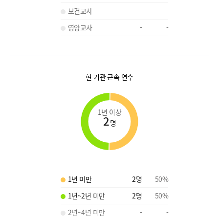
보건교사
-
-
영양교사
-
-
현 기관 근속 연수
1년 이상
2
명
1년 미만
2
명
50
%
1년~2년 미만
2
명
50
%
2년~4년 미만
-
-