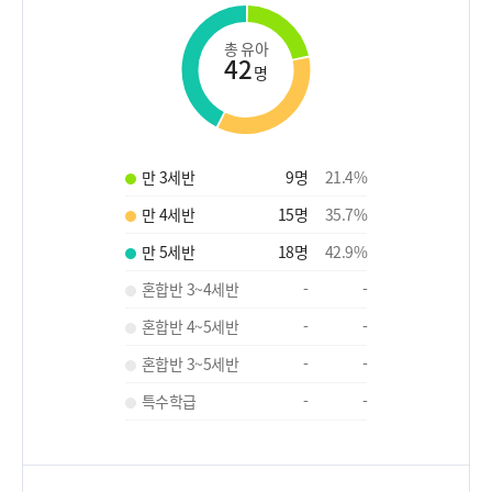
총 유아
42
명
만 3세반
9
명
21.4
%
만 4세반
15
명
35.7
%
만 5세반
18
명
42.9
%
혼합반 3~4세반
-
-
혼합반 4~5세반
-
-
혼합반 3~5세반
-
-
특수학급
-
-