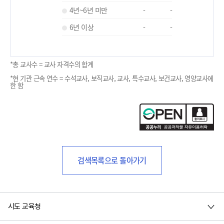
4년~6년 미만
-
-
6년 이상
-
-
*총 교사수 = 교사 자격수의 합계
*현 기관 근속 연수 = 수석교사, 보직교사, 교사, 특수교사, 보건교사, 영양교사에
한 함
검색목록으로 돌아가기
시도 교육청