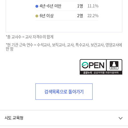
4년~6년 미만
1
명
11.1
%
6년 이상
2
명
22.2
%
*총 교사수 = 교사 자격수의 합계
*현 기관 근속 연수 = 수석교사, 보직교사, 교사, 특수교사, 보건교사, 영양교사에
한 함
검색목록으로 돌아가기
시도 교육청