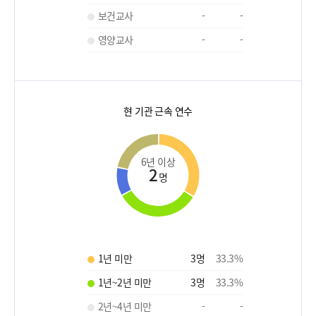
보건교사
-
-
영양교사
-
-
현 기관 근속 연수
6년 이상
2
명
1년 미만
3
명
33.3
%
1년~2년 미만
3
명
33.3
%
2년~4년 미만
-
-