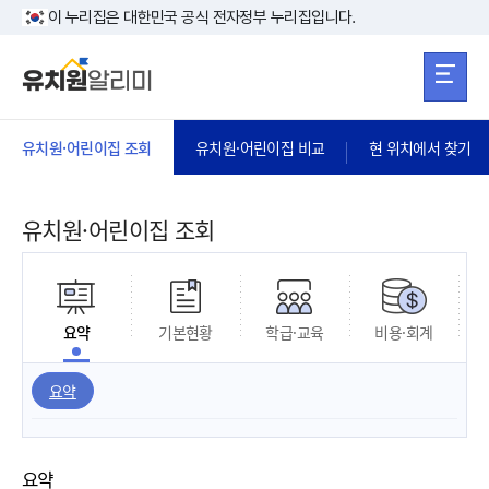
본문 바로가기
주메뉴 바로가
본문 바로가기
이 누리집은 대한민국 공식 전자정부 누리집입니다.
유치원·어린이집 조회
유치원·어린이집 비교
현 위치에서 찾기
유치원·어린이집 조회
요약
기본현황
학급·교육
비용·회계
요약
요약