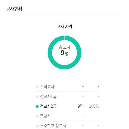
교사현황
교사 자격
총 교사
9
명
수석교사
-
-
정교사1급
-
-
정교사2급
9
명
100
%
준교사
-
-
특수학교 정교사
-
-