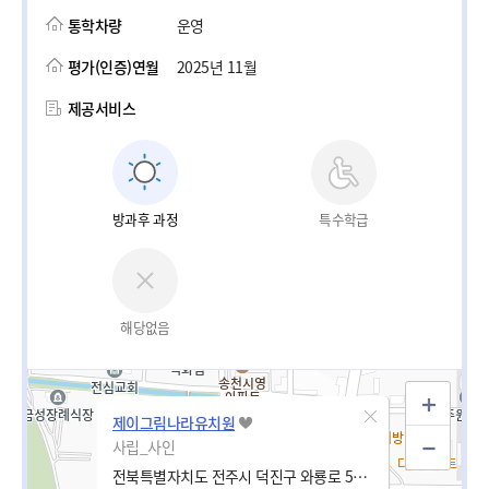
통학차량
운영
평가(인증)연월
2025년 11월
제공서비스
방과후 과정
특수학급
해당없음
제이그림나라유치원
사립_사인
전북특별자치도 전주시 덕진구 와룡로 58-3