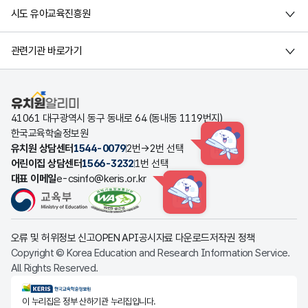
시도 유아교육진흥원
관련기관 바로가기
유치원알리미
41061 대구광역시 동구 동내로 64 (동내동 1119번지)
한국교육학술정보원
유치원 상담센터
1544-0079
2번→2번 선택
HINT
어린이집 상담센터
1566-3232
1번 선택
대표 이메일
e-csinfo@keris.or.kr
HINT
오류 및 허위정보 신고
OPEN API
공시자료 다운로드
저작권 정책
Copyright © Korea Education and Research Information Service.
All Rights Reserved.
KERIS한국교육학술정보원
이 누리집은 정부 산하기관 누리집입니다.