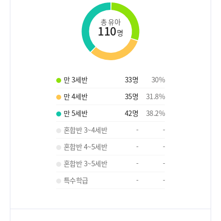
총 유아
110
명
만 3세반
33
명
30
%
만 4세반
35
명
31.8
%
만 5세반
42
명
38.2
%
혼합반 3~4세반
-
-
혼합반 4~5세반
-
-
혼합반 3~5세반
-
-
특수학급
-
-