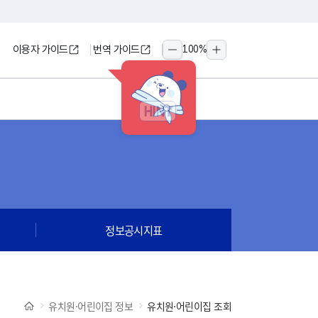
이용자 가이드
번역 가이드
100
%
축소
확대
HINT
정보공시지표
유치원·어린이집 정보
유치원·어린이집 조회