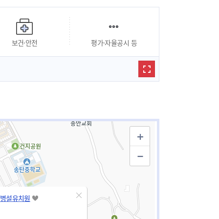
보건·안전
평가·자율공시 등
병설유치원