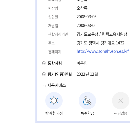
오삼록
원장명
2008-03-06
설립일
2008-03-06
개원일
경기도교육청 / 평택교육지원청
관할행정기관
경기도 평택시 경기대로 1432
주소
http://www.songhyeon.es.kr/
홈페이지
통학차량
미운영
평가(인증)연월
2022년 12월
제공서비스
방과후 과정
특수학급
해당없음