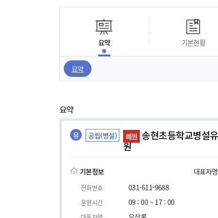
요약
기본현황
요약
요약
송현초등학교병설
유
공립(병설)
폐원
원
기본정보
대표자명, 
031-611-9688
전화번호
09 : 00 ~ 17 : 00
운영시간
오삼록
대표자명