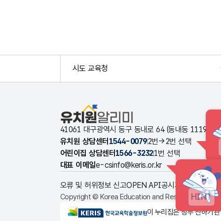
시도 교육청
유치원알리미
41061 대구광역시 동구 동내로 64 (동내동 1119
유치원 상담센터
1544-0079
2번→2번 선택
어린이집 상담센터
1566-3232
1번 선택
대표 이메일
e-csinfo@keris.or.kr
오류 및 허위정보 신고
OPEN API
공시자료 다운로드
HINT
Copyright © Korea Education and Research Informat
KERIS한국교육학술정보원
이 누리집은 정부 산하기관