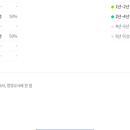
-
-
1년~2년
명
50
%
2년~4년
-
-
4년~6년
명
50
%
6년 이상
-
-
-
-
교사, 영양교사에 한 함