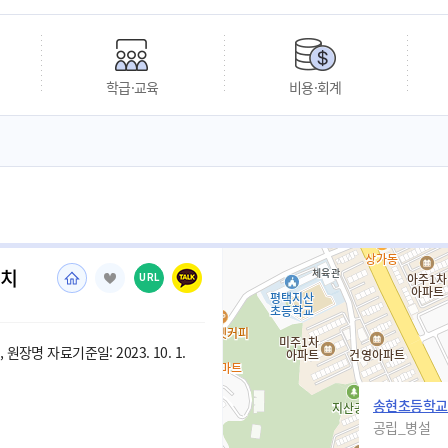
학급·교육
비용·회계
유치
URL
원장명 자료기준일: 2023. 10. 1.
송현초등학교
공립_병설