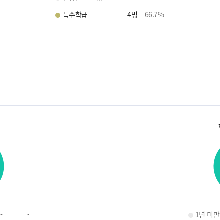
특수학급
4
명
66.7
%
-
-
1년 미만