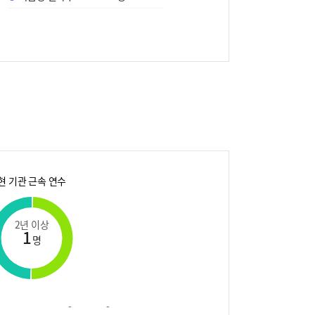
현 기관 근속 연수
2년 이상
1
명
-
-