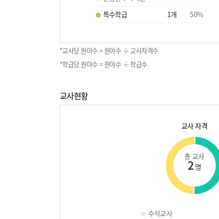
특수학급
1
개
50
%
*교사당 원아수 = 원아수 ÷ 교사자격수
*학급당 원아수 = 원아수 ÷ 학급수
교사현황
교사 자격
총 교사
2
명
수석교사