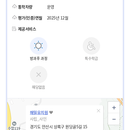
통학차량
운영
평가(인증)연월
2025년 12월
제공서비스
방과후 과정
특수학급
해당없음
해밀유치원
사립_사인
경기도 안산시 상록구 원당골5길 15