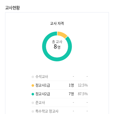
교사현황
교사 자격
총 교사
8
명
수석교사
-
-
정교사1급
1
명
12.5
%
정교사2급
7
명
87.5
%
준교사
-
-
특수학교 정교사
-
-