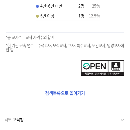
4년~6년 미만
2
명
25
%
6년 이상
1
명
12.5
%
*총 교사수 = 교사 자격수의 합계
*현 기관 근속 연수 = 수석교사, 보직교사, 교사, 특수교사, 보건교사, 영양교사에
한 함
검색목록으로 돌아가기
시도 교육청