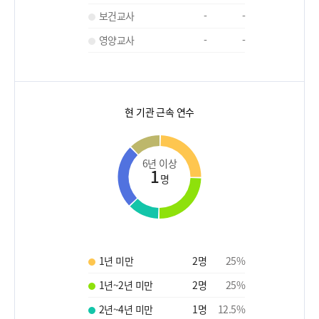
보건교사
-
-
영양교사
-
-
현 기관 근속 연수
6년 이상
1
명
1년 미만
2
명
25
%
1년~2년 미만
2
명
25
%
2년~4년 미만
1
명
12.5
%