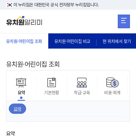
본문 바로가기
주메뉴 바로가
본문 바로가기
이 누리집은 대한민국 공식 전자정부 누리집입니다.
유치원·어린이집 조회
유치원·어린이집 비교
현 위치에서 찾기
유치원·어린이집 조회
요약
기본현황
학급·교육
비용·회계
요약
요약