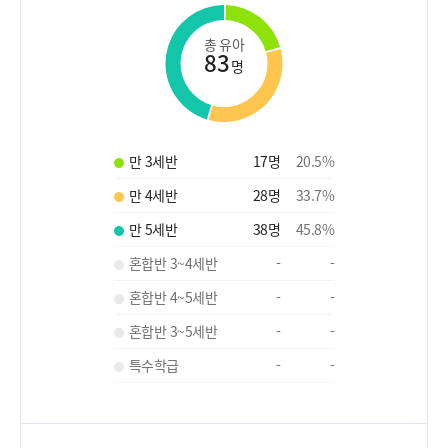
총 유아
83
명
만 3세반
17
명
20.5
%
만 4세반
28
명
33.7
%
만 5세반
38
명
45.8
%
혼합반 3~4세반
-
-
혼합반 4~5세반
-
-
혼합반 3~5세반
-
-
특수학급
-
-