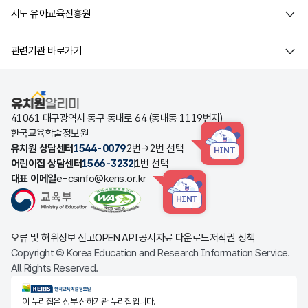
시도 유아교육진흥원
관련기관 바로가기
유치원알리미
41061 대구광역시 동구 동내로 64 (동내동 1119번지)
한국교육학술정보원
유치원 상담센터
1544-0079
2번→2번 선택
HINT
어린이집 상담센터
1566-3232
1번 선택
대표 이메일
e-csinfo@keris.or.kr
HINT
오류 및 허위정보 신고
OPEN API
공시자료 다운로드
저작권 정책
Copyright © Korea Education and Research Information Service.
All Rights Reserved.
KERIS한국교육학술정보원
이 누리집은 정부 산하기관 누리집입니다.