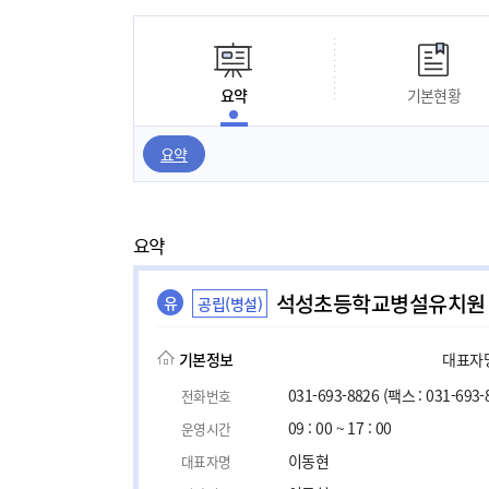
요약
기본현황
요약
요약
석성초등학교병설유치원
유
공립(병설)
기본정보
대표자명,
031-693-8826
(팩스 : 031-693-
전화번호
09 : 00 ~ 17 : 00
운영시간
이동현
대표자명