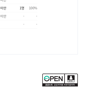
 미만
1
명
100
%
 미만
-
-
-
-