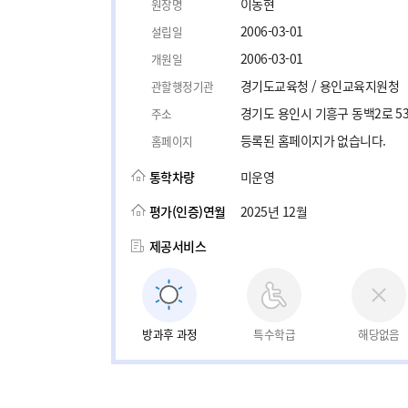
이동현
원장명
2006-03-01
설립일
2006-03-01
개원일
경기도교육청 / 용인교육지원청
관할행정기관
경기도 용인시 기흥구 동백2로 5
주소
등록된 홈페이지가 없습니다.
홈페이지
통학차량
미운영
평가(인증)연월
2025년 12월
제공서비스
방과후 과정
특수학급
해당없음