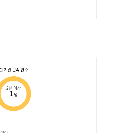
현 기관 근속 연수
2년 이상
1
명
-
-
 미만
-
-