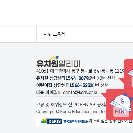
시도 교육청
유치원알리미
41061 대구광역시 동구 동내로 64 (동내동 1119
유치원 상담센터
1544-0079
2번→2번 선택
어린이집 상담센터
1566-3232
1번 선택
대표 이메일
e-csinfo@keris.or.kr
오류 및 허위정보 신고
OPEN API
공시자료 다운로드
HINT
Copyright © Korea Education and Research Informat
KERIS한국교육학술정보원
이 누리집은 정부 산하기관