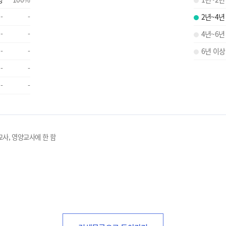
-
-
2년~4년
-
-
4년~6년
-
-
6년 이상
-
-
-
-
교사, 영양교사에 한 함