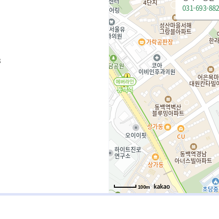
031-693-88
3
100m