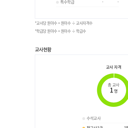
특수학급
-
-
*교사당 원아수 = 원아수 ÷ 교사자격수
*학급당 원아수 = 원아수 ÷ 학급수
교사현황
교사 자격
총 교사
1
명
수석교사
정교사1급
1