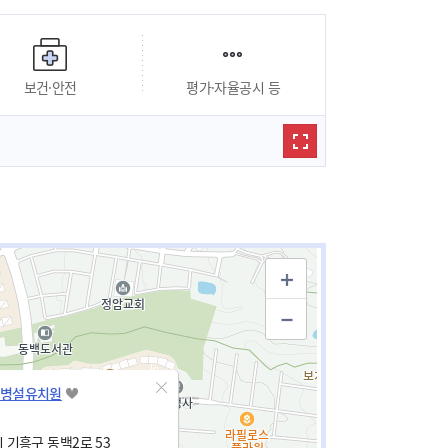
보건·안전
평가·자율공시 등
병설유치원
 기흥구 동백2로 53