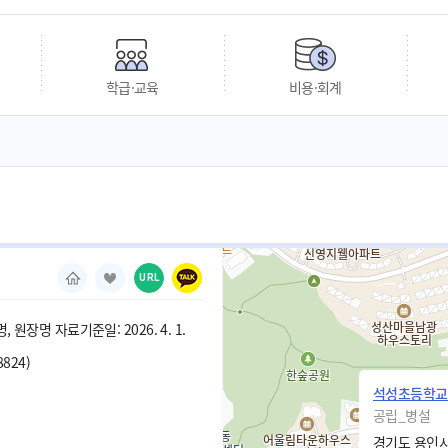
학급·교육
비용·회계
URL
 원장명 자료기준일: 2026. 4. 1.
8824)
석성초등학교
공립_병설
경기도 용인시