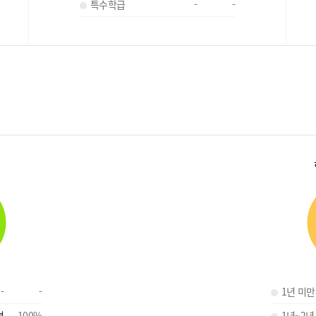
특수학급
-
-
-
-
1년 미만
명
100
%
1년~2년