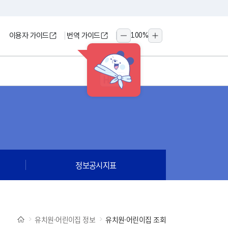
이용자 가이드
번역 가이드
100
%
축소
확대
HINT
정보공시지표
유치원·어린이집 정보
유치원·어린이집 조회