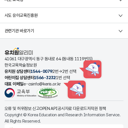
시도 유아교육진흥원
관련기관 바로가기
유치원알리미
41061 대구광역시 동구 동내로 64 (동내동 1119번지)
한국교육학술정보원
유치원 상담센터
1544-0079
2번→2번 선택
HINT
어린이집 상담센터
1566-3232
1번 선택
대표 이메일
e-csinfo@keris.or.kr
HINT
오류 및 허위정보 신고
OPEN API
공시자료 다운로드
저작권 정책
Copyright © Korea Education and Research Information Service.
All Rights Reserved.