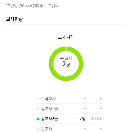
*학급당 원아수 = 원아수 ÷ 학급수
교사현황
교사 자격
총 교사
2
명
수석교사
-
-
정교사1급
-
-
정교사2급
2
명
100
%
준교사
-
-