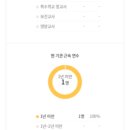
특수학교 정교사
-
-
보건교사
-
-
영양교사
-
-
현 기관 근속 연수
1년 미만
1
명
1년 미만
1
명
100
%
1년~2년 미만
-
-