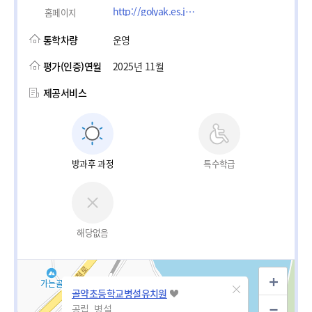
http://golyak.es.jne.kr/community/index.action?siteId=golyak_es&amp;communityId=2015preschool
홈페이지
통학차량
운영
평가(인증)연월
2025년 11월
제공서비스
방과후 과정
특수학급
해당없음
골약초등학교병설유치원
공립_병설