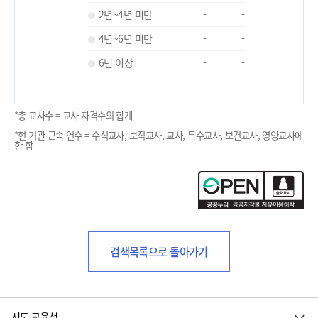
2년~4년 미만
-
-
4년~6년 미만
-
-
6년 이상
-
-
*총 교사수 = 교사 자격수의 합계
*현 기관 근속 연수 = 수석교사, 보직교사, 교사, 특수교사, 보건교사, 영양교사에
한 함
검색목록으로 돌아가기
시도 교육청