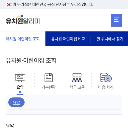
본문 바로가기
주메뉴 바로가
본문 바로가기
이 누리집은 대한민국 공식 전자정부 누리집입니다.
유치원·어린이집 조회
유치원·어린이집 비교
현 위치에서 찾기
유치원·어린이집 조회
요약
기본현황
학급·교육
비용·회계
요약
요약