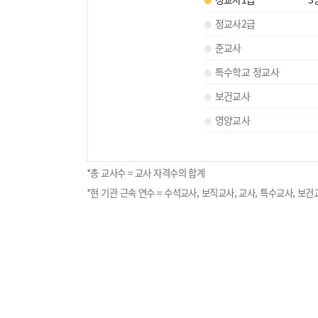
정교사2급
준교사
특수학교 정교사
보건교사
영양교사
*총 교사수 = 교사 자격수의 합계
*현 기관 근속 연수 = 수석교사, 보직교사, 교사, 특수교사, 보건