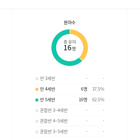
원아수
총 유아
16
명
만 3세반
-
-
만 4세반
6
명
37.5
%
만 5세반
10
명
62.5
%
혼합반 3~4세반
-
-
혼합반 4~5세반
-
-
혼합반 3~5세반
-
-