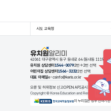
시도 교육청
유치원알리미
41061 대구광역시 동구 동내로 64 (동내동 1119
유치원 상담센터
1544-0079
2번→2번 선택
어린이집 상담센터
1566-3232
1번 선택
대표 이메일
e-csinfo@keris.or.kr
오류 및 허위정보 신고
OPEN API
공시자료 다운로드
HINT
Copyright © Korea Education and Research Informat
KERIS한국교육학술정보원
이 누리집은 정부 산하기관