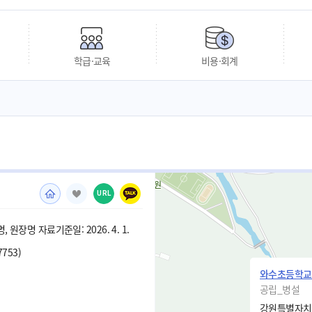
학급·교육
비용·회계
URL
 원장명 자료기준일: 2026. 4. 1.
7753)
와수초등학교
공립_병설
강원특별자치도