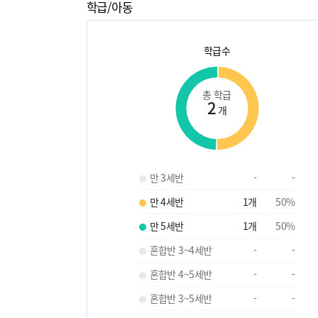
학급/아동
학급수
총 학급
2
개
만 3세반
-
-
만 4세반
1
개
50
%
만 5세반
1
개
50
%
혼합반 3~4세반
-
-
혼합반 4~5세반
-
-
혼합반 3~5세반
-
-