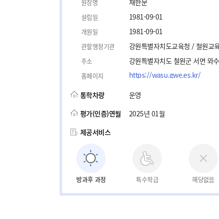
채한문
원장명
1981-09-01
설립일
1981-09-01
개원일
강원특별자치도교육청 / 철원교
관할행정기관
강원특별자치도 철원군 서면 와수로
주소
https://wasu.gwe.es.kr/
홈페이지
통학차량
운영
평가(인증)연월
2025년 01월
제공서비스
방과후 과정
특수학급
해당없음