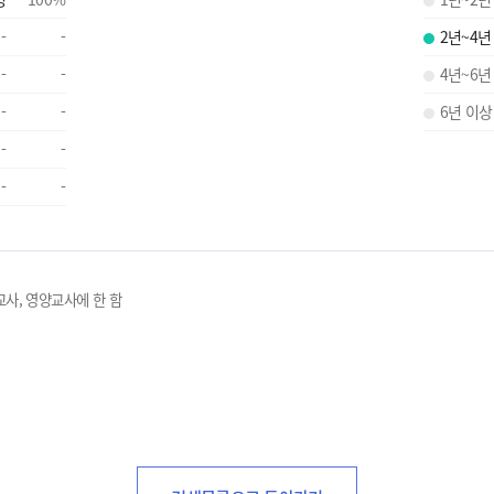
-
-
2년~4년
-
-
4년~6년
-
-
6년 이상
-
-
-
-
교사, 영양교사에 한 함