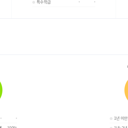
특수학급
-
-
-
-
1년 미만
명
100
%
1년~2년