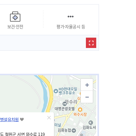
보건·안전
평가·자율공시 등
병설유치원
 철원군 서면 와수로 119