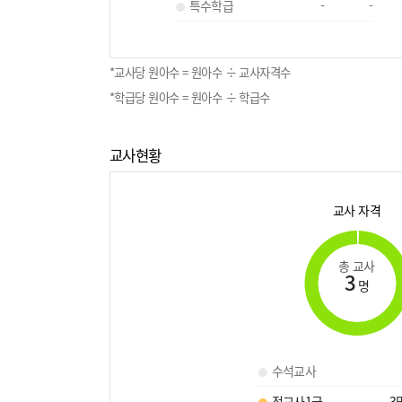
특수학급
-
-
*교사당 원아수 = 원아수 ÷ 교사자격수
*학급당 원아수 = 원아수 ÷ 학급수
교사현황
교사 자격
총 교사
3
명
수석교사
정교사1급
3