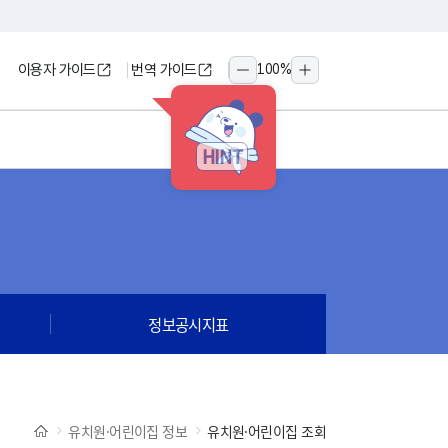
이용자 가이드
번역 가이드
100
%
축소
확대
HINT
정보공시지표
유치원·어린이집 정보
유치원·어린이집 조회