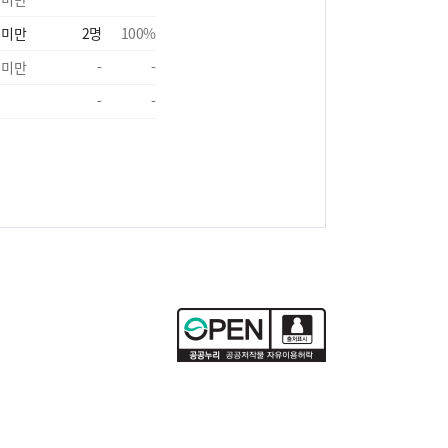
 미만
2
명
100
%
 미만
-
-
-
-