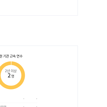
현 기관 근속 연수
2년 이상
2
명
-
-
 미만
-
-