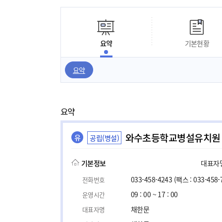
요약
기본현황
요약
요약
와수초등학교병설유치원
유
공립(병설)
기본정보
대표자명,
033-458-4243
(팩스 : 033-458-
전화번호
09 : 00 ~ 17 : 00
운영시간
채한문
대표자명