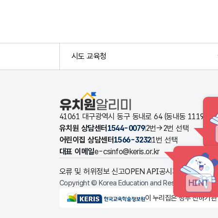
시도 교육청
유치원알리미
41061 대구광역시 동구 동내로 64 (동내동 1119
유치원 상담센터
1544-0079
2번→2번 선택
어린이집 상담센터
1566-3232
1번 선택
대표 이메일
e-csinfo@keris.or.kr
오류 및 허위정보 신고
OPEN API
공시자료 다운로드
HINT
Copyright © Korea Education and Research Informat
KERIS한국교육학술정보원
이 누리집은 정부 산하기관