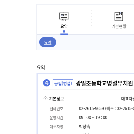
요약
기본현황
요약
요약
광일초등학교병설유치원
유
공립(병설)
기본정보
대표자명,
02-2615-9659
(팩스 : 02-2615-
전화번호
09 : 00 ~ 19 : 00
운영시간
박향숙
대표자명