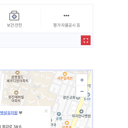
보건·안전
평가·자율공시 등
병설유치원
목감로 34-6