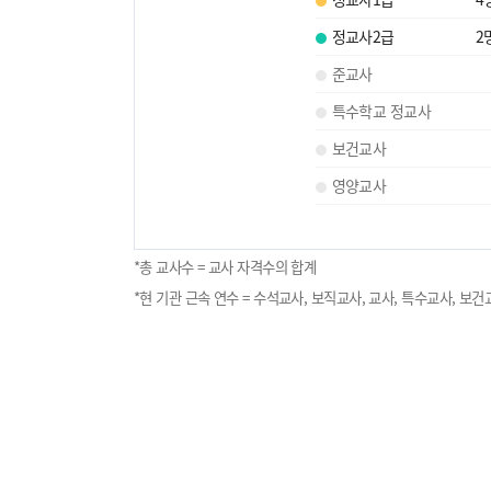
정교사2급
2
준교사
특수학교 정교사
보건교사
영양교사
*총 교사수 = 교사 자격수의 합계
*현 기관 근속 연수 = 수석교사, 보직교사, 교사, 특수교사, 보건