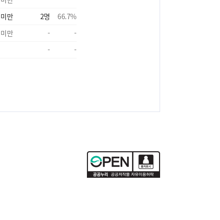
 미만
2
명
66.7
%
 미만
-
-
-
-