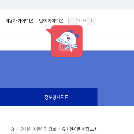
이용자 가이드
번역 가이드
100
%
축소
확대
HINT
정보공시지표
유치원·어린이집 정보
유치원·어린이집 조회