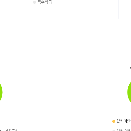
특수학급
-
-
-
-
1년 미만
명
66.7
%
1년~2년