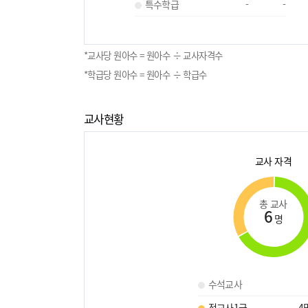
특수학급
-
-
*교사당 원아수 = 원아수 ÷ 교사자격수
*학급당 원아수 = 원아수 ÷ 학급수
교사현황
교사 자격
총 교사
6
명
수석교사
정교사1급
4