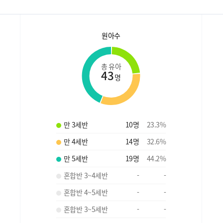
원아수
총 유아
43
명
만 3세반
10
명
23.3
%
만 4세반
14
명
32.6
%
만 5세반
19
명
44.2
%
혼합반 3~4세반
-
-
혼합반 4~5세반
-
-
혼합반 3~5세반
-
-