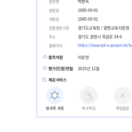
박향숙
원장명
1985-09-01
설립일
1985-09-01
개원일
경기도교육청 / 광명교육지원청
관할행정기관
경기도 광명시 목감로 34-6
주소
https://kwangil-e.goegm.kr/
홈페이지
통학차량
미운영
평가(인증)연월
2025년 12월
제공서비스
방과후 과정
특수학급
해당없음