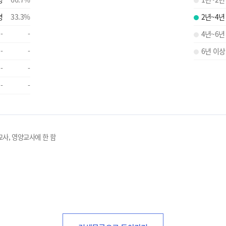
명
33.3
%
2년~4년
-
-
4년~6년
-
-
6년 이상
-
-
-
-
교사, 영양교사에 한 함