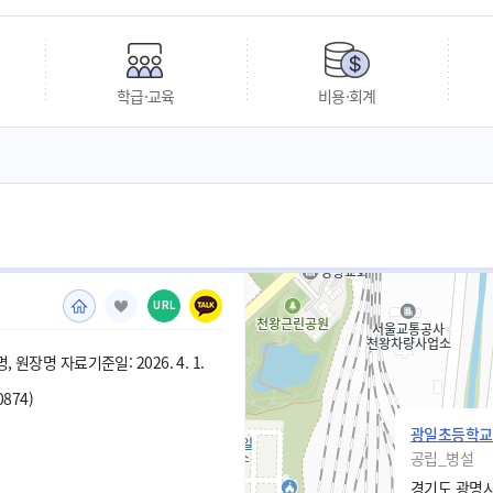
학급·교육
비용·회계
URL
 원장명 자료기준일: 2026. 4. 1.
0874)
광일초등학교
공립_병설
경기도 광명시 