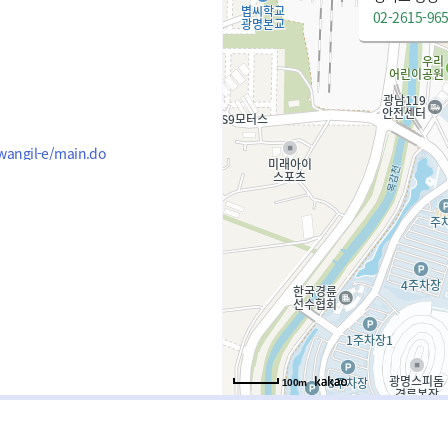
02-2615-96
kwangil-e/main.do
100m