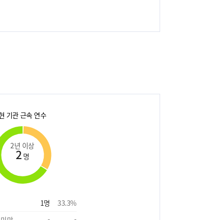
현 기관 근속 연수
2년 이상
2
명
1
명
33.3
%
 미만
-
-